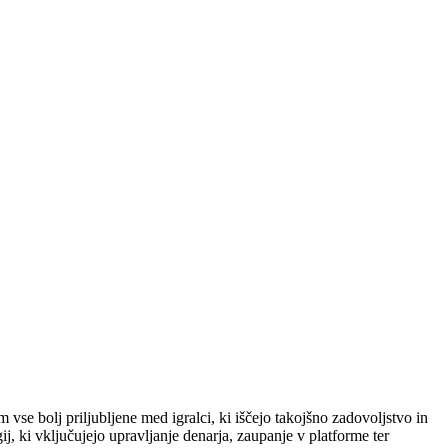
om
vse bolj priljubljene med igralci, ki iščejo takojšno zadovoljstvo in
, ki vključujejo upravljanje denarja, zaupanje v platforme ter