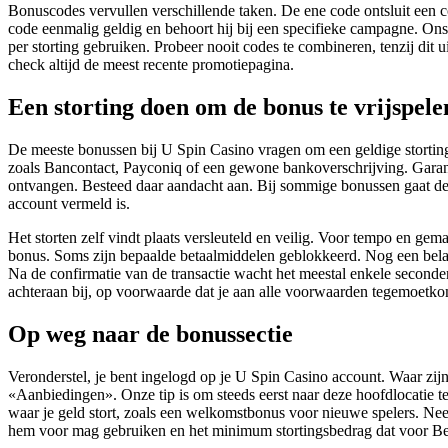
Bonuscodes vervullen verschillende taken. De ene code ontsluit een co
code eenmalig geldig en behoort hij bij een specifieke campagne. Ons
per storting gebruiken. Probeer nooit codes te combineren, tenzij dit
check altijd de meest recente promotiepagina.
Een storting doen om de bonus te vrijspele
De meeste bonussen bij U Spin Casino vragen om een geldige storting
zoals Bancontact, Payconiq of een gewone bankoverschrijving. Garand
ontvangen. Besteed daar aandacht aan. Bij sommige bonussen gaat de 
account vermeld is.
Het storten zelf vindt plaats versleuteld en veilig. Voor tempo en gem
bonus. Soms zijn bepaalde betaalmiddelen geblokkeerd. Nog een belang
Na de confirmatie van de transactie wacht het meestal enkele seconden 
achteraan bij, op voorwaarde dat je aan alle voorwaarden tegemoetko
Op weg naar de bonussectie
Veronderstel, je bent ingelogd op je U Spin Casino account. Waar zij
«Aanbiedingen». Onze tip is om steeds eerst naar deze hoofdlocatie t
waar je geld stort, zoals een welkomstbonus voor nieuwe spelers. Neem
hem voor mag gebruiken en het minimum stortingsbedrag dat voor Bel