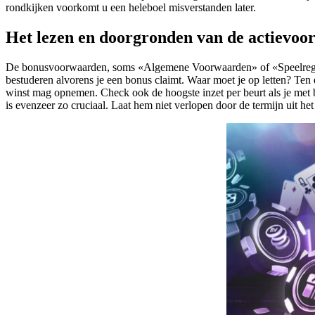
rondkijken voorkomt u een heleboel misverstanden later.
Het lezen en doorgronden van de actievo
De bonusvoorwaarden, soms «Algemene Voorwaarden» of «Speelregels» 
bestuderen alvorens je een bonus claimt. Waar moet je op letten? Ten 
winst mag opnemen. Check ook de hoogste inzet per beurt als je met b
is evenzeer zo cruciaal. Laat hem niet verlopen door de termijn uit het