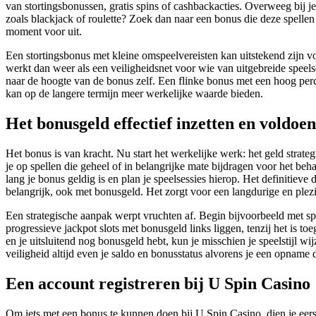
van stortingsbonussen, gratis spins of cashbackacties. Overweeg bij je 
zoals blackjack of roulette? Zoek dan naar een bonus die deze spellen 
moment voor uit.
Een stortingsbonus met kleine omspeelvereisten kan uitstekend zijn v
werkt dan weer als een veiligheidsnet voor wie van uitgebreide speelse
naar de hoogte van de bonus zelf. Een flinke bonus met een hoog pe
kan op de langere termijn meer werkelijke waarde bieden.
Het bonusgeld effectief inzetten en voldoen
Het bonus is van kracht. Nu start het werkelijke werk: het geld strate
je op spellen die geheel of in belangrijke mate bijdragen voor het beh
lang je bonus geldig is en plan je speelsessies hierop. Het definitie
belangrijk, ook met bonusgeld. Het zorgt voor een langdurige en plezi
Een strategische aanpak werpt vruchten af. Begin bijvoorbeeld met spel
progressieve jackpot slots met bonusgeld links liggen, tenzij het is to
en je uitsluitend nog bonusgeld hebt, kun je misschien je speelstijl 
veiligheid altijd even je saldo en bonusstatus alvorens je een opname 
Een account registreren bij U Spin Casino
Om iets met een bonus te kunnen doen bij U Spin Casino, dien je eerst 