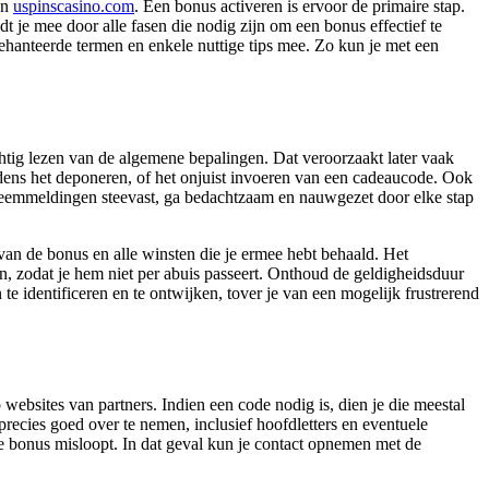
en
uspinscasino.com
. Een bonus activeren is ervoor de primaire stap.
je mee door alle fasen die nodig zijn om een bonus effectief te
gehanteerde termen en enkele nuttige tips mee. Zo kun je met een
chtig lezen van de algemene bepalingen. Dat veroorzaakt later vaak
jdens het deponeren, of het onjuist invoeren van een cadeaucode. Ook
ysteemmeldingen steevast, ga bedachtzaam en nauwgezet door elke stap
 van de bonus en alle winsten die je ermee hebt behaald. Het
en, zodat je hem niet per abuis passeert. Onthoud de geldigheidsduur
e identificeren en te ontwijken, tover je van een mogelijk frustrerend
bsites van partners. Indien een code nodig is, dien je die meestal
 precies goed over te nemen, inclusief hoofdletters en eventuele
 de bonus misloopt. In dat geval kun je contact opnemen met de