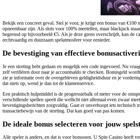
Bekijk een concreet geval. Stel je voor, je krijgt een bonus van €10
opneembaar zijn. Als slots voor 100% meetellen, maar blackjack maar 
begrensd op bijvoorbeeld €5. Als je deze grens overschrijdt, kan de 
rechtvaardig en duurzaam spelatmosfeer voor eenieder.
De bevestiging van effectieve bonusactiver
Je een storting hebt gedaan en mogelijk een code ingevoerd. Nu vraag je
zelf verifiëren door naar je accountsaldo te checken. Bonusgeld wor
zie je informatie over de overgebleven geldigheidsduur en je vorderin
dat niets op, wend je dan tot de klantenservice.
Een praktisch hulpmiddel is de progressiebalk of meter voor de omspeel
verschillende spellen speelt die wellicht niet allemaal even zwaar meet
bevestigingsberichten zorgvuldig. Gaat er onverhoopt iets technisch mi
transactiebewijs van de storting. Dat kan goed van pas komen.
De ideale bonus selecteren voor jouw spelst
Alle speler is anders, en dat is voor bonussen. U Spin Casino heeft 