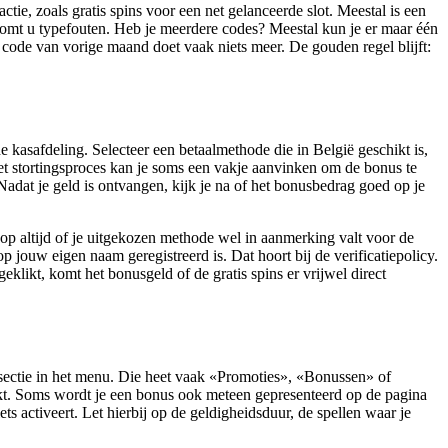
ie, zoals gratis spins voor een net gelanceerde slot. Meestal is een
komt u typefouten. Heb je meerdere codes? Meestal kun je er maar één
 code van vorige maand doet vaak niets meer. De gouden regel blijft:
asafdeling. Selecteer een betaalmethode die in België geschikt is,
t stortingsproces kan je soms een vakje aanvinken om de bonus te
at je geld is ontvangen, kijk je na of het bonusbedrag goed op je
l op altijd of je uitgekozen methode wel in aanmerking valt voor de
jouw eigen naam geregistreerd is. Dat hoort bij de verificatiepolicy.
eklikt, komt het bonusgeld of de gratis spins er vrijwel direct
 sectie in het menu. Die heet vaak «Promoties», «Bonussen» of
hikt. Soms wordt je een bonus ook meteen gepresenteerd op de pagina
s activeert. Let hierbij op de geldigheidsduur, de spellen waar je