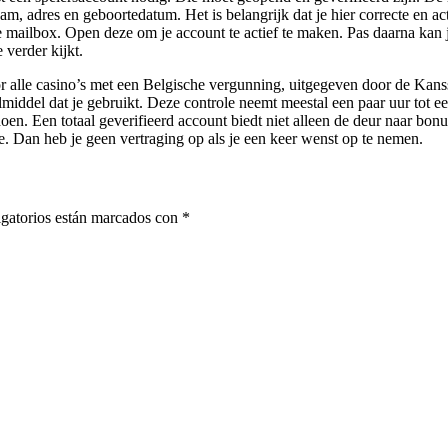
m, adres en geboortedatum. Het is belangrijk dat je hier correcte en ac
in je mailbox. Open deze om je account te actief te maken. Pas daarna ka
 verder kijkt.
 voor alle casino’s met een Belgische vergunning, uitgegeven door de Kans
middel dat je gebruikt. Deze controle neemt meestal een paar uur tot ee
oen. Een totaal geverifieerd account biedt niet alleen de deur naar bon
atie. Dan heb je geen vertraging op als je een keer wenst op te nemen.
gatorios están marcados con
*