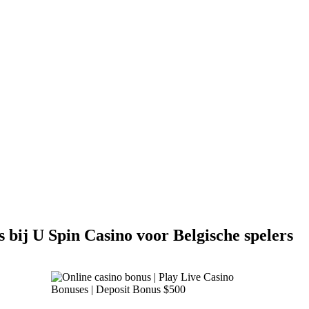
 bij U Spin Casino voor Belgische spelers