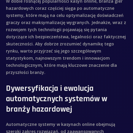
W dobie rosnącej popularności kasyn online, branża gier
hazardowych coraz częściej sięga po automatyczne
systemy, które mają na celu optymalizację doświadczeń
graczy oraz maksymalizację wygranych. Jednakże, wraz z
rozwojem tych technologii pojawiają się pytania
dotyczące ich bezpieczeństwa, legalności oraz faktycznej
skuteczności. Aby dobrze zrozumieć dynamikę tego
rynku, warto przyjrzeć się jego szczegółowym
statystykom, najnowszym trendom i innowacjom
technologicznym, które mają kluczowe znaczenie dla
przyszłości branży.
Dywersyfikacja i ewolucja
automatycznych systemów w
branży hazardowej
Automatyczne systemy w kasynach online obejmują
szeroki zakres rozwiązań, od zaawansowanych