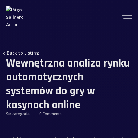
Back to Listing
Wewnętrzna analiza rynku
automatycznych
systemów do gry w
kasynach online
Sin categoría
0 Comments