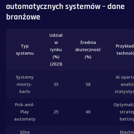
automatycznych systemów – dane
branżowe
Udział
w
Średnia
Typ
Przykła
rynku
skuteczność
systemu
technol
(%)
(%)
(2023)
Systemy
AI opart
monty-
35
58
analiz
karlo
statysty
Pick-and-
Optymali
Play
25
46
strateg
automaty
bettin
Silne
Machi