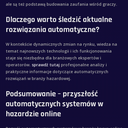
ale są też podstawą budowania zaufania wśród graczy.
Dlaczego warto śledzić aktualne
rozwiązania automatyczne?
W kontekście dynamicznych zmian na rynku, wiedza na
temat najnowszych technologii i ich funkcjonowania
staje się niezbędna dla branżowych ekspertów i
operatorów.
sprawdź tutaj
profesjonalne analizy i
praktyczne informacje dotyczące automatycznych
rozwiązań w branży hazardowej.
Podsumowanie – przyszłość
automatycznych systemów w
hazardzie online