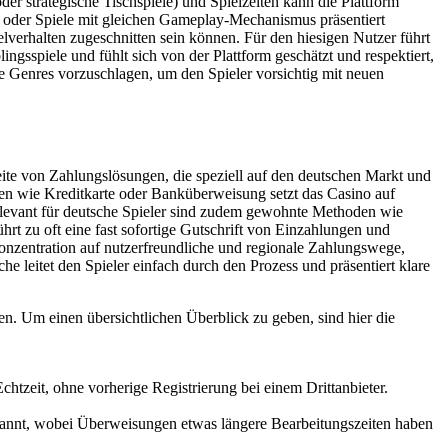
der strategische Tischspiele) und Spielzeiten kann die Plattform
n oder Spiele mit gleichen Gameplay-Mechanismus präsentiert
elverhalten zugeschnitten sein können. Für den hiesigen Nutzer führt
ngsspiele und fühlt sich von der Plattform geschätzt und respektiert,
e Genres vorzuschlagen, um den Spieler vorsichtig mit neuen
eite von Zahlungslösungen, die speziell auf den deutschen Markt und
nen wie Kreditkarte oder Banküberweisung setzt das Casino auf
relevant für deutsche Spieler sind zudem gewohnte Methoden wie
rt zu oft eine fast sofortige Gutschrift von Einzahlungen und
onzentration auf nutzerfreundliche und regionale Zahlungswege,
he leitet den Spieler einfach durch den Prozess und präsentiert klare
en. Um einen übersichtlichen Überblick zu geben, sind hier die
htzeit, ohne vorherige Registrierung bei einem Drittanbieter.
kannt, wobei Überweisungen etwas längere Bearbeitungszeiten haben