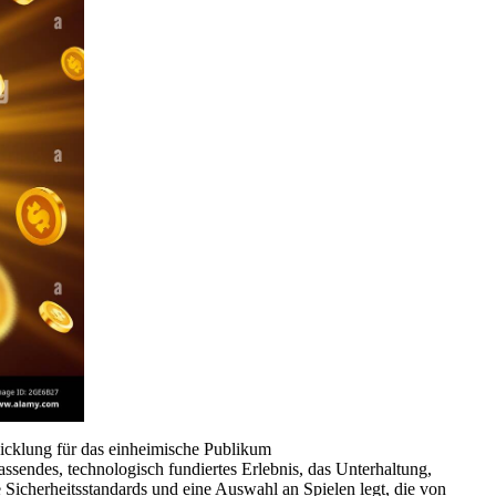
twicklung für das einheimische Publikum
ssendes, technologisch fundiertes Erlebnis, das Unterhaltung,
e Sicherheitsstandards und eine Auswahl an Spielen legt, die von