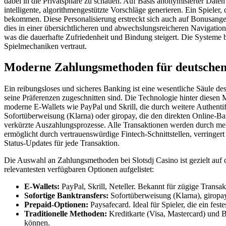
dabei in die Privatsphäre zu schauen. Auf Basis anonymisierter Daten ü
intelligente, algorithmengestützte Vorschläge generieren. Ein Spiel
bekommen. Diese Personalisierung erstreckt sich auch auf Bonusangebo
dies in einer übersichtlicheren und abwechslungsreicheren Navigation 
was die dauerhafte Zufriedenheit und Bindung steigert. Die Systeme 
Spielmechaniken vertraut.
Moderne Zahlungsmethoden für deutsche
Ein reibungsloses und sicheres Banking ist eine wesentliche Säule de
seine Präferenzen zugeschnitten sind. Die Technologie hinter diesen
moderne E-Wallets wie PayPal und Skrill, die durch weitere Authent
Sofortüberweisung (Klarna) oder giropay, die den direkten Online-Ban
verkürzte Auszahlungsprozesse. Alle Transaktionen werden durch meh
ermöglicht durch vertrauenswürdige Fintech-Schnittstellen, verringert 
Status-Updates für jede Transaktion.
Die Auswahl an Zahlungsmethoden bei Slotsdj Casino ist gezielt auf d
relevantesten verfügbaren Optionen aufgelistet:
E-Wallets:
PayPal, Skrill, Neteller. Bekannt für zügige Transa
Sofortige Banktransfers:
Sofortüberweisung (Klarna), giropay.
Prepaid-Optionen:
Paysafecard. Ideal für Spieler, die ein fe
Traditionelle Methoden:
Kreditkarte (Visa, Mastercard) und 
können.