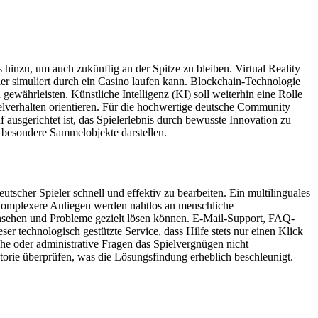
hinzu, um auch zukünftig an der Spitze zu bleiben. Virtual Reality
r simuliert durch ein Casino laufen kann. Blockchain-Technologie
ährleisten. Künstliche Intelligenz (KI) soll weiterhin eine Rolle
elverhalten orientieren. Für die hochwertige deutsche Community
f ausgerichtet ist, das Spielerlebnis durch bewusste Innovation zu
 besondere Sammelobjekte darstellen.
tscher Spieler schnell und effektiv zu bearbeiten. Ein multilinguales
t. Komplexere Anliegen werden nahtlos an menschliche
einsehen und Probleme gezielt lösen können. E-Mail-Support, FAQ-
er technologisch gestützte Service, dass Hilfe stets nur einen Klick
che oder administrative Fragen das Spielvergnügen nicht
storie überprüfen, was die Lösungsfindung erheblich beschleunigt.