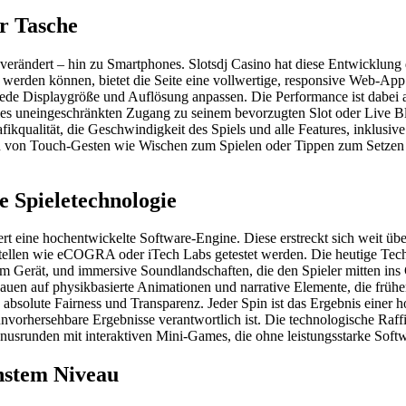
r Tasche
ändert – hin zu Smartphones. Slotsdj Casino hat diese Entwicklung durc
 werden können, bietet die Seite eine vollwertige, responsive Web-Ap
n jede Displaygröße und Auflösung anpassen. Die Performance ist dabei
 dies uneingeschränkten Zugang zu seinem bevorzugten Slot oder Live B
Grafikqualität, die Geschwindigkeit des Spiels und alle Features, inklu
tion von Touch-Gesten wie Wischen zum Spielen oder Tippen zum Setzen
 Spieletechnologie
iert eine hochentwickelte Software-Engine. Diese erstreckt sich weit ü
üfstellen wie eCOGRA oder iTech Labs getestet werden. Die heutige T
em Gerät, und immersive Soundlandschaften, die den Spieler mitten in
bauen auf physikbasierte Animationen und narrative Elemente, die früh
h absolute Fairness und Transparenz. Jeder Spin ist das Ergebnis einer
nvorhersehbare Ergebnisse verantwortlich ist. Die technologische Raff
unden mit interaktiven Mini-Games, die ohne leistungsstarke Softwar
chstem Niveau