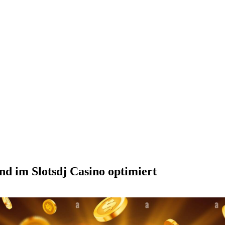
nd im Slotsdj Casino optimiert