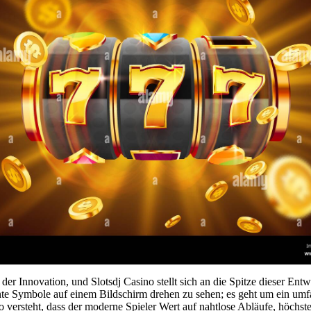
der Innovation, und Slotsdj Casino stellt sich an die Spitze dieser En
nte Symbole auf einem Bildschirm drehen zu sehen; es geht um ein umfa
o versteht, dass der moderne Spieler Wert auf nahtlose Abläufe, höchst