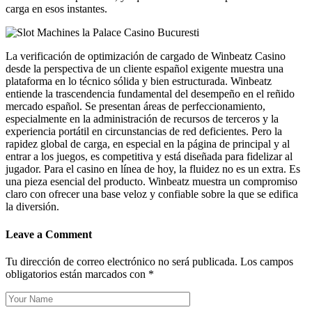
carga en esos instantes.
La verificación de optimización de cargado de Winbeatz Casino
desde la perspectiva de un cliente español exigente muestra una
plataforma en lo técnico sólida y bien estructurada. Winbeatz
entiende la trascendencia fundamental del desempeño en el reñido
mercado español. Se presentan áreas de perfeccionamiento,
especialmente en la administración de recursos de terceros y la
experiencia portátil en circunstancias de red deficientes. Pero la
rapidez global de carga, en especial en la página de principal y al
entrar a los juegos, es competitiva y está diseñada para fidelizar al
jugador. Para el casino en línea de hoy, la fluidez no es un extra. Es
una pieza esencial del producto. Winbeatz muestra un compromiso
claro con ofrecer una base veloz y confiable sobre la que se edifica
la diversión.
Leave a Comment
Tu dirección de correo electrónico no será publicada.
Los campos
obligatorios están marcados con
*