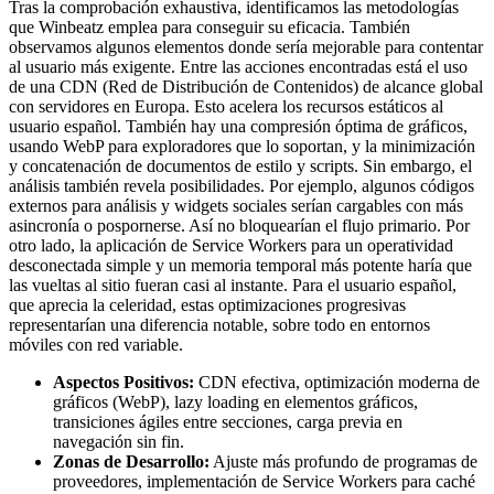
Tras la comprobación exhaustiva, identificamos las metodologías
que Winbeatz emplea para conseguir su eficacia. También
observamos algunos elementos donde sería mejorable para contentar
al usuario más exigente. Entre las acciones encontradas está el uso
de una CDN (Red de Distribución de Contenidos) de alcance global
con servidores en Europa. Esto acelera los recursos estáticos al
usuario español. También hay una compresión óptima de gráficos,
usando WebP para exploradores que lo soportan, y la minimización
y concatenación de documentos de estilo y scripts. Sin embargo, el
análisis también revela posibilidades. Por ejemplo, algunos códigos
externos para análisis y widgets sociales serían cargables con más
asincronía o pospornerse. Así no bloquearían el flujo primario. Por
otro lado, la aplicación de Service Workers para un operatividad
desconectada simple y un memoria temporal más potente haría que
las vueltas al sitio fueran casi al instante. Para el usuario español,
que aprecia la celeridad, estas optimizaciones progresivas
representarían una diferencia notable, sobre todo en entornos
móviles con red variable.
Aspectos Positivos:
CDN efectiva, optimización moderna de
gráficos (WebP), lazy loading en elementos gráficos,
transiciones ágiles entre secciones, carga previa en
navegación sin fin.
Zonas de Desarrollo:
Ajuste más profundo de programas de
proveedores, implementación de Service Workers para caché