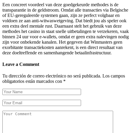
Een concreet voordeel van deze goedgekeurde methodes is de
transparantie in de geldstroom. Omdat alle transacties via Belgische
of EU-gereguleerde systemen gaan, zijn ze perfect volgbaar en
voldoen ze aan anti-witwaswetgeving. Dat biedt jou als speler ook
een extra deel mentale rust. Daarnaast stelt het gebruik van deze
methodes het casino in staat snelle uitbetalingen te verzekeren, vaak
binnen 24 uur voor e-wallets, omdat er geen extra nalevingen nodig
zijn voor onbekende kanalen. Het gegeven dat Winmasters geen
exorbitante transactiekosten aanrekent, is een direct resultaat van
deze doeltreffende en samenhangende betaalinfrastructuur.
Leave a Comment
Tu dirección de correo electrónico no será publicada.
Los campos
obligatorios están marcados con
*