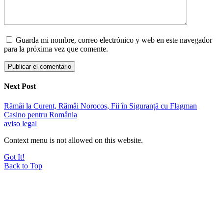
Guarda mi nombre, correo electrónico y web en este navegador
para la próxima vez que comente.
Next Post
Rămâi la Curent, Rămâi Norocos, Fii în Siguranță cu Flagman
Casino pentru România
aviso legal
Context menu is not allowed on this website.
Got It!
Back to Top