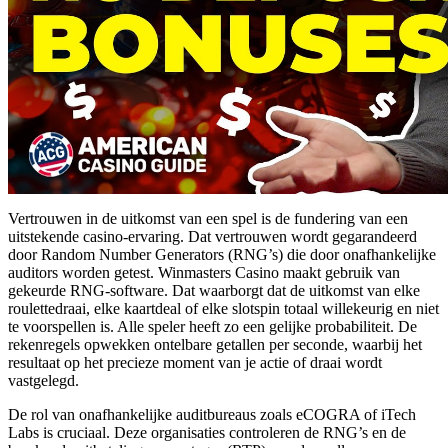
Vertrouwen in de uitkomst van een spel is de fundering van een
uitstekende casino-ervaring. Dat vertrouwen wordt gegarandeerd
door Random Number Generators (RNG’s) die door onafhankelijke
auditors worden getest. Winmasters Casino maakt gebruik van
gekeurde RNG-software. Dat waarborgt dat de uitkomst van elke
roulettedraai, elke kaartdeal of elke slotspin totaal willekeurig en niet
te voorspellen is. Alle speler heeft zo een gelijke probabiliteit. De
rekenregels opwekken ontelbare getallen per seconde, waarbij het
resultaat op het precieze moment van je actie of draai wordt
vastgelegd.
De rol van onafhankelijke auditbureaus zoals eCOGRA of iTech
Labs is cruciaal. Deze organisaties controleren de RNG’s en de