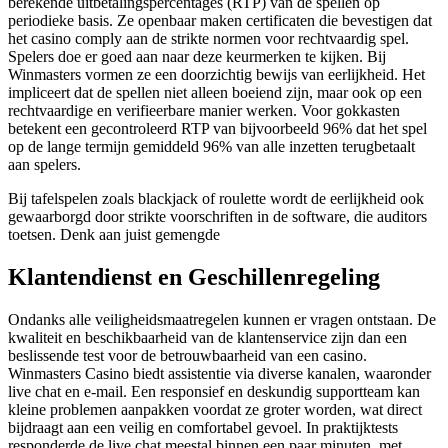
berekende uitbetalingspercentages (RTP) van de spellen op
periodieke basis. Ze openbaar maken certificaten die bevestigen dat
het casino comply aan de strikte normen voor rechtvaardig spel.
Spelers doe er goed aan naar deze keurmerken te kijken. Bij
Winmasters vormen ze een doorzichtig bewijs van eerlijkheid. Het
impliceert dat de spellen niet alleen boeiend zijn, maar ook op een
rechtvaardige en verifieerbare manier werken. Voor gokkasten
betekent een gecontroleerd RTP van bijvoorbeeld 96% dat het spel
op de lange termijn gemiddeld 96% van alle inzetten terugbetaalt
aan spelers.
Bij tafelspelen zoals blackjack of roulette wordt de eerlijkheid ook
gewaarborgd door strikte voorschriften in de software, die auditors
toetsen. Denk aan juist gemengde
Klantendienst en Geschillenregeling
Ondanks alle veiligheidsmaatregelen kunnen er vragen ontstaan. De
kwaliteit en beschikbaarheid van de klantenservice zijn dan een
beslissende test voor de betrouwbaarheid van een casino.
Winmasters Casino biedt assistentie via diverse kanalen, waaronder
live chat en e-mail. Een responsief en deskundig supportteam kan
kleine problemen aanpakken voordat ze groter worden, wat direct
bijdraagt aan een veilig en comfortabel gevoel. In praktijktests
responderde de live chat meestal binnen een paar minuten, met