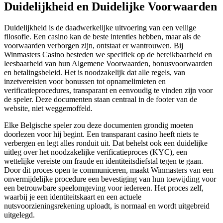
Duidelijkheid en Duidelijke Voorwaarden
Duidelijkheid is de daadwerkelijke uitvoering van een veilige
filosofie. Een casino kan de beste intenties hebben, maar als de
voorwaarden verborgen zijn, ontstaat er wantrouwen. Bij
Winmasters Casino besteden we specifiek op de bereikbaarheid en
leesbaarheid van hun Algemene Voorwaarden, bonusvoorwaarden
en betalingsbeleid. Het is noodzakelijk dat alle regels, van
inzetvereisten voor bonussen tot opnamelimieten en
verificatieprocedures, transparant en eenvoudig te vinden zijn voor
de speler. Deze documenten staan centraal in de footer van de
website, niet weggemoffeld.
Elke Belgische speler zou deze documenten grondig moeten
doorlezen voor hij begint. Een transparant casino heeft niets te
verbergen en legt alles ronduit uit. Dat behelst ook een duidelijke
uitleg over het noodzakelijke verificatieproces (KYC), een
wettelijke vereiste om fraude en identiteitsdiefstal tegen te gaan.
Door dit proces open te communiceren, maakt Winmasters van een
onvermijdelijke procedure een bevestiging van hun toewijding voor
een betrouwbare speelomgeving voor iedereen. Het proces zelf,
waarbij je een identiteitskaart en een actuele
nutsvoorzieningsrekening uploadt, is normaal en wordt uitgebreid
uitgelegd.