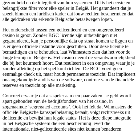
gezondheid en de integriteit van hun systemen. Dit is het eerste en
belangrijkste filter voor elke speler in België. Het garandeert dat je
speelt binnen een juridisch kader dat jouw rechten beschermt en dat
alle geldzaken via erkende Belgische betaalwegen lopen.
Het onderscheid tussen een gelicentieerd en een ongereguleerd
casino is groot. Zonder BGC-licentie zijn uitbetalingen niet
gegarandeerd, kan je persoonlijke data op straat komen te liggen en
is er geen officiële instantie voor geschillen. Door deze licentie te
bemachtigen en te behouden, laat Winmasters zien dat het voor de
lange termijn in België is. Het casino neemt de verantwoordelijkheid
die bij het keurmerk hoort. Dat resulteert in een omgeving waar je je
zonder afleiding op het spel kunt richten. De BGC voert geen
eenmalige check uit, maar houdt permanente toezicht. Dat impliceert
onaangekondigde audits van de software, controle van de financiële
reserves en toezicht op alle marketing.
Concreet ervaar je dat als speler aan een paar zaken. Je geld wordt
apart gehouden van de bedrijfsfondsen van het casino, in
zogenaamde ‘segregated accounts’. Ook het feit dat Winmasters de
officiële Belgische kansspelbelasting betaalt, volgt rechtstreeks uit
de licentie en bewijst hun legale status. Het is deze diepe integratie
in het Belgische systeem die een bescherming levert die
internationale, niet-gelicentieerde sites niet kunnen benaderen.