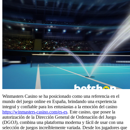
Winmasters Casino se ha posicionado como una referencia en el
mundo del juego online en España, brindando una experiencia
integral y confiable para los entusiastas a la emoción del casino
https://winmasters-casino.com/es-es
. Este casino, que posee la
autorización de la Dirección General de Ordenación del Juego
(DGOJ), combina una plataforma moderna y fácil de usar con una
selección de juegos increíblemente variada. Desde los jugadores que