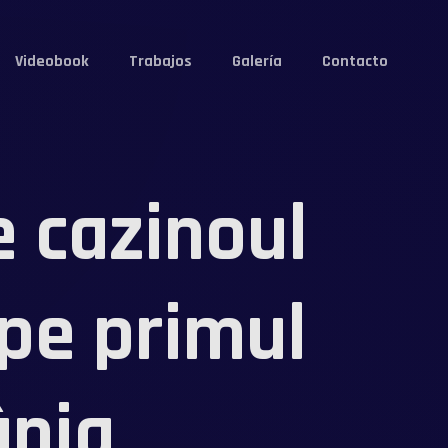
Videobook
Trabajos
Galería
Contacto
 cazinoul
pe primul
ânia