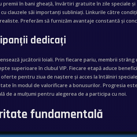
u premii în bani gheață, învârtiri gratuite în zile speciale
u clauzele săi importanți subliniați. Linkurile către condi
erealiste. Preferăm să furnizăm avantaje constantă și concre
ipanții dedicați
ză jucătorii loiali. Prin fiecare pariu, membrii strâng un
epte superioare în clubul VIP. Fiecare etapă aduce benefici
e, oferte pentru ziua de naștere și acces la întâlniri spec
itate în modul de valorificare a bonusurilor. Progresia este c
lă de a mulțumi pentru alegerea de a participa cu noi.
ioritate fundamentală