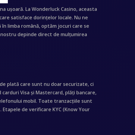
auna ușoară. La Wonderluck Casino, aceasta
are satisface dorințelor locale. Nu ne
 în limba română, optăm jocuri care se
 nostru depinde direct de mulțumirea
de plată care sunt nu doar securizate, ci
l carduri Visa și Mastercard, plăți bancare,
 telefonului mobil. Toate tranzacțiile sunt
e. Etapele de verificare KYC (Know Your