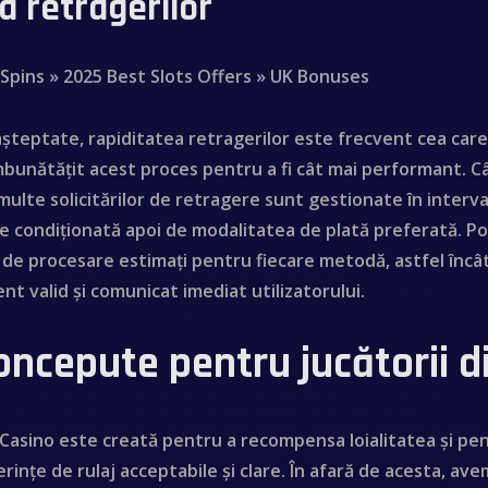
a retragerilor
 așteptate, rapiditatea retragerilor este frecvent cea ca
bunătățit acest proces pentru a fi cât mai performant. Câ
 multe solicitărilor de retragere sunt gestionate în interv
te condiționată apoi de modalitatea de plată preferată. Po
 procesare estimați pentru fiecare metodă, astfel încât 
nt valid și comunicat imediat utilizatorului.
concepute pentru jucătorii 
asino este creată pentru a recompensa loialitatea și pent
rințe de rulaj acceptabile și clare. În afară de acesta, av