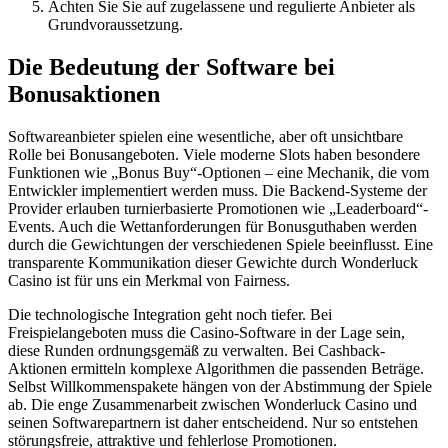
Achten Sie Sie auf zugelassene und regulierte Anbieter als
Grundvoraussetzung.
Die Bedeutung der Software bei
Bonusaktionen
Softwareanbieter spielen eine wesentliche, aber oft unsichtbare
Rolle bei Bonusangeboten. Viele moderne Slots haben besondere
Funktionen wie „Bonus Buy“-Optionen – eine Mechanik, die vom
Entwickler implementiert werden muss. Die Backend-Systeme der
Provider erlauben turnierbasierte Promotionen wie „Leaderboard“-
Events. Auch die Wettanforderungen für Bonusguthaben werden
durch die Gewichtungen der verschiedenen Spiele beeinflusst. Eine
transparente Kommunikation dieser Gewichte durch Wonderluck
Casino ist für uns ein Merkmal von Fairness.
Die technologische Integration geht noch tiefer. Bei
Freispielangeboten muss die Casino-Software in der Lage sein,
diese Runden ordnungsgemäß zu verwalten. Bei Cashback-
Aktionen ermitteln komplexe Algorithmen die passenden Beträge.
Selbst Willkommenspakete hängen von der Abstimmung der Spiele
ab. Die enge Zusammenarbeit zwischen Wonderluck Casino und
seinen Softwarepartnern ist daher entscheidend. Nur so entstehen
störungsfreie, attraktive und fehlerlose Promotionen.