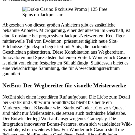
Abgesehen von diesen großen Anbietern gibt es zusätzliche
bekannte Anbieter. Microgaming, einer der ältesten im Geschäft, ist
eine Konstante bei progressiven Jackpot-Netzwerken. Red Tiger,
mittlerweile Teil von Evolution, präsentiert täglich neue Slot-
Erlebnisse. Quickspin begeistert mit Slots, die packende
Geschichten präsentieren. Diese Kombination aus Wegbereitern,
Innovatoren und Spezialisten hat einen Vorteil: Wonderluck Casino
ist nicht von einem festgelegten Stil abhängig. Stattdessen bietet es
eine vielschichtige Sammlung, die für Abwechslungsreichtum
garantiert.
NetEnt: Der Wegbereiter für visuelle Meisterwerke
NetEnt sich einen legendären Ruf aufgebaut. Die Liebe zum Detail
bei Grafik und Ohrwurm-Soundtracks bleibt bis heute ein
Markenzeichen. Klassiker wie „Starburst“ oder „Gonzo’s Quest“
sind nicht nur Meilensteine, sie setzen auch technische Maßstäbe.
Der Entwickler legt Wert auf ausgewogenes Gameplay. Die
Integration innovativer Bonus-Features, etwa sich wandelnder Wild-
Symbole, ist ein weiteres Plus. Für Wonderluck Casino stellt die
Präsenz von NetEnt einen Qualitätsmaßstab. Sie erfüllt hohe