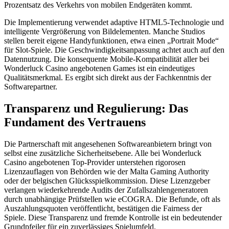
Prozentsatz des Verkehrs von mobilen Endgeräten kommt.
Die Implementierung verwendet adaptive HTML5-Technologie und
intelligente Vergrößerung von Bildelementen. Manche Studios
stellen bereit eigene Handyfunktionen, etwa einen „Portrait Mode“
für Slot-Spiele. Die Geschwindigkeitsanpassung achtet auch auf den
Datennutzung. Die konsequente Mobile-Kompatibilität aller bei
Wonderluck Casino angebotenen Games ist ein eindeutiges
Qualitätsmerkmal. Es ergibt sich direkt aus der Fachkenntnis der
Softwarepartner.
Transparenz und Regulierung: Das
Fundament des Vertrauens
Die Partnerschaft mit angesehenen Softwareanbietern bringt von
selbst eine zusätzliche Sicherheitsebene. Alle bei Wonderluck
Casino angebotenen Top-Provider unterstehen rigorosen
Lizenzauflagen von Behörden wie der Malta Gaming Authority
oder der belgischen Glücksspielkommission. Diese Lizenzgeber
verlangen wiederkehrende Audits der Zufallszahlengeneratoren
durch unabhängige Prüfstellen wie eCOGRA. Die Befunde, oft als
Auszahlungsquoten veröffentlicht, bestätigen die Fairness der
Spiele. Diese Transparenz und fremde Kontrolle ist ein bedeutender
Grundpfeiler für ein zuverlässiges Spielumfeld.