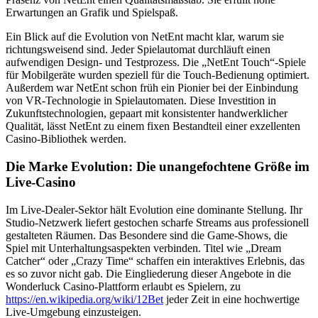
Erwartungen an Grafik und Spielspaß.
Ein Blick auf die Evolution von NetEnt macht klar, warum sie
richtungsweisend sind. Jeder Spielautomat durchläuft einen
aufwendigen Design- und Testprozess. Die „NetEnt Touch“-Spiele
für Mobilgeräte wurden speziell für die Touch-Bedienung optimiert.
Außerdem war NetEnt schon früh ein Pionier bei der Einbindung
von VR-Technologie in Spielautomaten. Diese Investition in
Zukunftstechnologien, gepaart mit konsistenter handwerklicher
Qualität, lässt NetEnt zu einem fixen Bestandteil einer exzellenten
Casino-Bibliothek werden.
Die Marke Evolution: Die unangefochtene Größe im
Live-Casino
Im Live-Dealer-Sektor hält Evolution eine dominante Stellung. Ihr
Studio-Netzwerk liefert gestochen scharfe Streams aus professionell
gestalteten Räumen. Das Besondere sind die Game-Shows, die
Spiel mit Unterhaltungsaspekten verbinden. Titel wie „Dream
Catcher“ oder „Crazy Time“ schaffen ein interaktives Erlebnis, das
es so zuvor nicht gab. Die Eingliederung dieser Angebote in die
Wonderluck Casino-Plattform erlaubt es Spielern, zu
https://en.wikipedia.org/wiki/12Bet
jeder Zeit in eine hochwertige
Live-Umgebung einzusteigen.