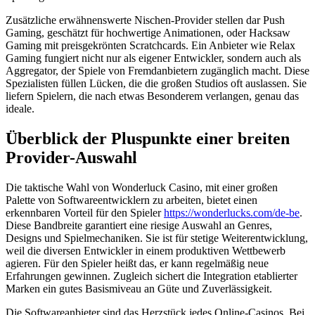
Zusätzliche erwähnenswerte Nischen-Provider stellen dar Push
Gaming, geschätzt für hochwertige Animationen, oder Hacksaw
Gaming mit preisgekrönten Scratchcards. Ein Anbieter wie Relax
Gaming fungiert nicht nur als eigener Entwickler, sondern auch als
Aggregator, der Spiele von Fremdanbietern zugänglich macht. Diese
Spezialisten füllen Lücken, die die großen Studios oft auslassen. Sie
liefern Spielern, die nach etwas Besonderem verlangen, genau das
ideale.
Überblick der Pluspunkte einer breiten
Provider-Auswahl
Die taktische Wahl von Wonderluck Casino, mit einer großen
Palette von Softwareentwicklern zu arbeiten, bietet einen
erkennbaren Vorteil für den Spieler
https://wonderlucks.com/de-be
.
Diese Bandbreite garantiert eine riesige Auswahl an Genres,
Designs und Spielmechaniken. Sie ist für stetige Weiterentwicklung,
weil die diversen Entwickler in einem produktiven Wettbewerb
agieren. Für den Spieler heißt das, er kann regelmäßig neue
Erfahrungen gewinnen. Zugleich sichert die Integration etablierter
Marken ein gutes Basismiveau an Güte und Zuverlässigkeit.
Die Softwareanbieter sind das Herzstück jedes Online-Casinos. Bei