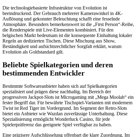
Die technologiebasierte Infrastruktur von Evolution ist
beeindruckend. Der Gebrauch mehrerer Kamerawinkel in 4K-
Auflösung und gekonnter Beleuchtung schafft eine fesselnde
Atmosphäre. Besonders bemerkenswert ist die „First Person“-Reihe,
die Renderspiele mit Live-Elementen kombiniert. Für den
belgischen Markt bedeutsam ist die konsequente Einhaltung lokaler
Regeln an dedizierten Tischen. Diese Mischung aus Show,
Beständigkeit und aufsichtsrechtlicher Sorgfalt erklärt, warum
Evolution als Goldstandard gilt.
Beliebte Spielkategorien und deren
bestimmenden Entwickler
Bestimmte Softwareanbieter haben sich auf Spielkategorien
spezialisiert und prägen diese nachhaltig. Im Bereich der
progressiven Jackpot-Slots ist Microgaming mit „Mega Moolah“ ein
fester Begriff dar. Für bewährte Tischspiel-Varianten mit modernem
Twist ist Red Tiger im Vordergrund. Im Segment der Retro-Slots
bietet ein Anbieter wie Wazdan zuverlässige Unterhaltung. Diese
Spezialisierung ermöglicht Wonderluck Casino, für jede
Spielerpräferenz das geeignete Spiel verfügbar zu haben.
Eine präzisere Aufschlüsselung offenbart die klare Zuordnung. Im