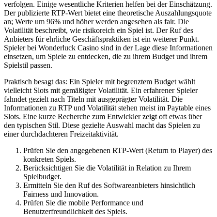
verfolgen. Einige wesentliche Kriterien helfen bei der Einschätzung.
Der publizierte RTP-Wert bietet eine theoretische Auszahlungsquote
an; Werte um 96% und höher werden angesehen als fair. Die
Volatilität beschreibt, wie risikoreich ein Spiel ist. Der Ruf des
Anbieters für ehrliche Geschäftspraktiken ist ein weiterer Punkt.
Spieler bei Wonderluck Casino sind in der Lage diese Informationen
einsetzen, um Spiele zu entdecken, die zu ihrem Budget und ihrem
Spielstil passen.
Praktisch besagt das: Ein Spieler mit begrenztem Budget wählt
vielleicht Slots mit gemäßigter Volatilität. Ein erfahrener Spieler
fahndet gezielt nach Titeln mit ausgeprägter Volatilität. Die
Informationen zu RTP und Volatilität stehen meist im Paytable eines
Slots. Eine kurze Recherche zum Entwickler zeigt oft etwas über
den typischen Stil. Diese gezielte Auswahl macht das Spielen zu
einer durchdachteren Freizeitaktivität.
Prüfen Sie den angegebenen RTP-Wert (Return to Player) des
konkreten Spiels.
Berücksichtigen Sie die Volatilität in Relation zu Ihrem
Spielbudget.
Ermitteln Sie den Ruf des Softwareanbieters hinsichtlich
Fairness und Innovation.
Prüfen Sie die mobile Performance und
Benutzerfreundlichkeit des Spiels.