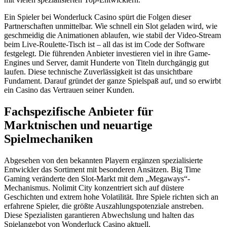
Ein Spieler bei Wonderluck Casino spürt die Folgen dieser
Partnerschaften unmittelbar. Wie schnell ein Slot geladen wird, wie
geschmeidig die Animationen ablaufen, wie stabil der Video-Stream
beim Live-Roulette-Tisch ist – all das ist im Code der Software
festgelegt. Die führenden Anbieter investieren viel in ihre Game-
Engines und Server, damit Hunderte von Titeln durchgängig gut
laufen. Diese technische Zuverlässigkeit ist das unsichtbare
Fundament. Darauf gründet der ganze Spielspaß auf, und so erwirbt
ein Casino das Vertrauen seiner Kunden.
Fachspezifische Anbieter für
Marktnischen und neuartige
Spielmechaniken
Abgesehen von den bekannten Playern ergänzen spezialisierte
Entwickler das Sortiment mit besonderen Ansätzen. Big Time
Gaming veränderte den Slot-Markt mit dem „Megaways“-
Mechanismus. Nolimit City konzentriert sich auf düstere
Geschichten und extrem hohe Volatilität. Ihre Spiele richten sich an
erfahrene Spieler, die größte Auszahlungspotenziale anstreben.
Diese Spezialisten garantieren Abwechslung und halten das
Spielangebot von Wonderluck Casino aktuell.