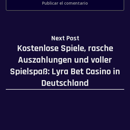
Next Post
Kostenlose Spiele, rasche
Auszahlungen und voller
Spielspaß: Lyra Bet Casino in
Deutschland