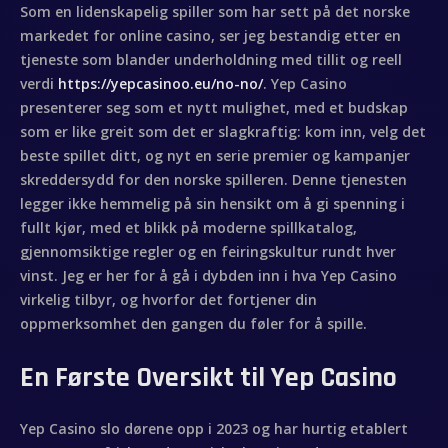
Som en lidenskapelig spiller som har sett på det norske
markedet for online casino, ser jeg bestandig etter en
tjeneste som blander underholdning med tillit og reell
verdi
https://yepcasinoo.eu/no-no/
. Yep Casino
presenterer seg som et nytt mulighet, med et budskap
som er like greit som det er slagkraftig: kom inn, velg det
beste spillet ditt, og nyt en serie premier og kampanjer
skreddersydd for den norske spilleren. Denne tjenesten
legger ikke hemmelig på sin hensikt om å gi spenning i
fullt kjør, med et blikk på moderne spillkatalog,
gjennomsiktige regler og en feiringskultur rundt hver
vinst. Jeg er her for å gå i dybden inn i hva Yep Casino
virkelig tilbyr, og hvorfor det fortjener din
oppmerksomhet den gangen du føler for å spille.
En Første Oversikt til Yep Casino
Yep Casino slo dørene opp i 2023 og har hurtig etablert