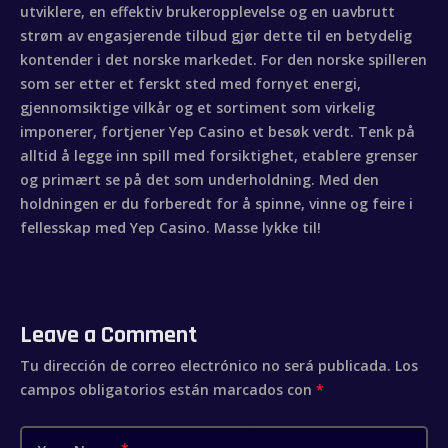
utviklere, en effektiv brukeropplevelse og en uavbrutt
strøm av engasjerende tilbud gjør dette til en betydelig
kontender i det norske markedet. For den norske spilleren
som ser etter et ferskt sted med fornyet energi,
gjennomsiktige vilkår og et sortiment som virkelig
imponerer, fortjener Yep Casino et besøk verdt. Tenk på
alltid å legge inn spill med forsiktighet, etablere grenser
og primært se på det som underholdning. Med den
holdningen er du forberedt for å spinne, vinne og feire i
fellesskap med Yep Casino. Masse lykke til!
Leave a Comment
Tu dirección de correo electrónico no será publicada.
Los
campos obligatorios están marcados con
*