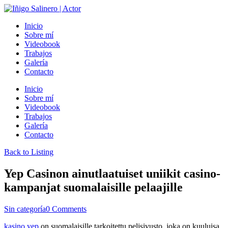
Inicio
Sobre mí
Videobook
Trabajos
Galería
Contacto
Inicio
Sobre mí
Videobook
Trabajos
Galería
Contacto
Back to Listing
Yep Casinon ainutlaatuiset uniikit casino-
kampanjat suomalaisille pelaajille
Sin categoría
0 Comments
kasino yep
on suomalaisille tarkoitettu pelisivusto, joka on kuuluisa