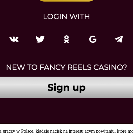
 graczy w Polsce, kładzie nacisk na interesującym powitaniu, które 