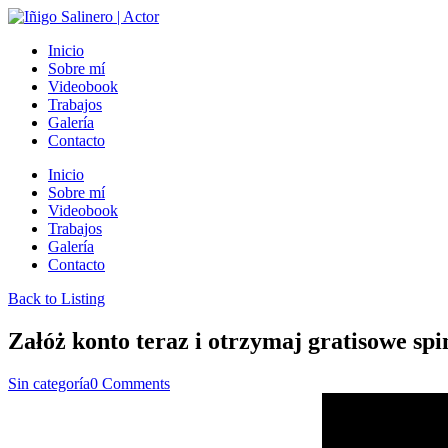
Inicio
Sobre mí
Videobook
Trabajos
Galería
Contacto
Inicio
Sobre mí
Videobook
Trabajos
Galería
Contacto
Back to Listing
Załóż konto teraz i otrzymaj gratisowe sp
Sin categoría
0 Comments