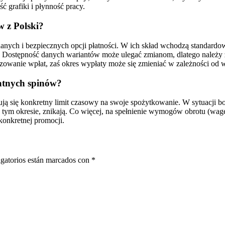
ć grafiki i płynność pracy.
w z Polski?
anych i bezpiecznych opcji płatności. W ich skład wchodzą standardow
e. Dostępność danych wariantów może ulegać zmianom, dlatego należy 
izowanie wpłat, zaś okres wypłaty może się zmieniać w zależności od w
łatnych spinów?
yzują się konkretny limit czasowy na swoje spożytkowanie. W sytuacji 
 w tym okresie, znikają. Co więcej, na spełnienie wymogów obrotu (w
onkretnej promocji.
gatorios están marcados con
*