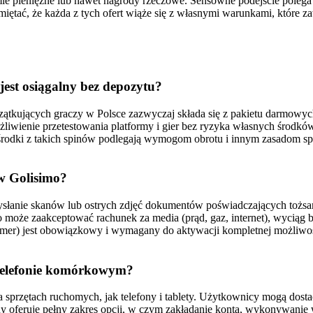
emie pieniężne lub nawet nagrody rzeczowe. Sensowne podejście polega
miętać, że każda z tych ofert wiąże się z własnymi warunkami, które z
est osiągalny bez depozytu?
czątkujących graczy w Polsce zazwyczaj składa się z pakietu darmowy
żliwienie przetestowania platformy i gier bez ryzyka własnych środkó
ne środki z takich spinów podlegają wymogom obrotu i innym zasadom s
w Golisimo?
wysłanie skanów lub ostrych zdjęć dokumentów poświadczających tożs
o może zaakceptować rachunek za media (prąd, gaz, internet), wyciąg b
omer) jest obowiązkowy i wymagany do aktywacji kompletnej możliwośc
telefonie komórkowym?
 sprzętach ruchomych, jak telefony i tablety. Użytkownicy mogą dosta
y oferuje pełny zakres opcji, w czym zakładanie konta, wykonywanie w