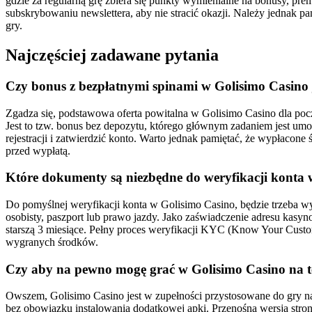
gdzie za regularną grę zbiera się punkty wymienialne na bonusy, pr
subskrybowaniu newslettera, aby nie stracić okazji. Należy jednak pa
gry.
Najczęściej zadawane pytania
Czy bonus z bezpłatnymi spinami w Golisimo Casino j
Zgadza się, podstawowa oferta powitalna w Golisimo Casino dla po
Jest to tzw. bonus bez depozytu, którego głównym zadaniem jest umo
rejestracji i zatwierdzić konto. Warto jednak pamiętać, że wypłaco
przed wypłatą.
Które dokumenty są niezbędne do weryfikacji konta 
Do pomyślnej weryfikacji konta w Golisimo Casino, będzie trzeba 
osobisty, paszport lub prawo jazdy. Jako zaświadczenie adresu kasyn
starszą 3 miesiące. Pełny proces weryfikacji KYC (Know Your Cust
wygranych środków.
Czy aby na pewno mogę grać w Golisimo Casino na 
Owszem, Golisimo Casino jest w zupełności przystosowane do gry na
bez obowiązku instalowania dodatkowej apki. Przenośna wersja stron