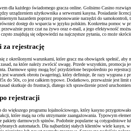
twem dla każdego świadomego gracza online. Golisimo Casino rozwiąz
 między urządzeniem użytkownika a serwerami kasyna. Posiadanie licen
admiernym hazardem poprzez proponowanie narzędzi do samokontroli, 
st również dostęp do wsparcia w języku polskim. Konkretna pomoc w 
st przeważnie przez czat na żywo oraz e-mail, a jego efektywność moż
ęsto znajdują się odpowiedzi na najczęstsze pytania, co może skrócić 
za rejestrację
ię z określonymi warunkami, które gracz ma obowiązek spełnić, aby 
 zasad, na które należy zwrócić uwagę. Przede wszystkim, promocja je
 konta. Darmowe spiny mogą być przydzielone bezpośrednio po rejestra
est warunek obrotu (wagering), który definiuje, ile razy wygrana z p
35x do 50x, co jest całkiem typowe. Dodatkowo, przeważnie jest limit m
 zasad skutkuje do frustracji, dlatego ich sprawdzenie przed uruchom
o rejestracji
do większego programu lojalnościowego, który kasyno przygotowało dl
trakcji, które mają na celu utrzymanie zaangażowania. Typowym elemen
e pakiety darmowych spinów. Podobnie popularne są cotygodniowe lub 
branych automatach. Dla najbardziej stałych klientów wiele kasyn, w