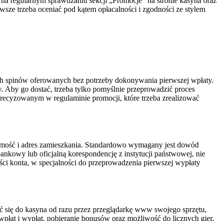
 na regularnym sprawdzaniu sekcji „Promocje” na stronie kasyna oraz
awsze trzeba oceniać pod kątem opłacalności i zgodności ze stylem
ch spinów oferowanych bez potrzeby dokonywania pierwszej wpłaty.
w. Aby go dostać, trzeba tylko pomyślnie przeprowadzić proces
precyzowanym w regulaminie promocji, które trzeba zrealizować
amość i adres zamieszkania. Standardowo wymagany jest dowód
ankowy lub oficjalną korespondencję z instytucji państwowej, nie
i konta, w specjalności do przeprowadzenia pierwszej wypłaty
ć się do kasyna od razu przez przeglądarkę www swojego sprzętu,
płat i wypłat, pobieranie bonusów oraz możliwość do licznych gier,