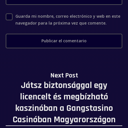
Guarda mi nombre, correo electrónico y web en este
navegador para la próxima vez que comente.
Next Post
Játsz biztonsággal egy
licencelt és megbízható
kaszinóban a Gangstasino
Casinóban Magyarországon