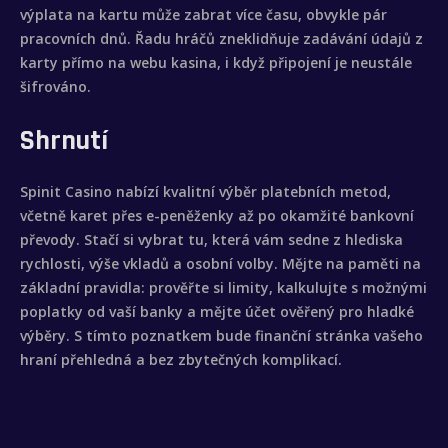
výplata na kartu může zabrat více času, obvykle pár
pracovních dnů. Řadu hráčů zneklidňuje zadávání údajů z
karty přímo na webu kasina, i když připojení je neustále
šifrováno.
Shrnutí
Spinit Casino nabízí kvalitní výběr platebních metod,
včetně karet přes e-peněženky až po okamžité bankovní
převody. Stačí si vybrat tu, která vám sedne z hlediska
rychlosti, výše vkladů a osobní volby. Mějte na paměti na
základní pravidla: prověřte si limity, kalkulujte s možnými
poplatky od vaší banky a mějte účet ověřený pro hladké
výběry. S tímto poznatkem bude finanční stránka vašeho
hraní přehledná a bez zbytečných komplikací.