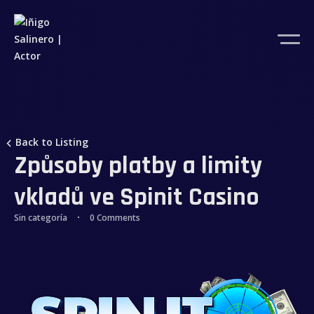
Back to Listing
Způsoby platby a limity
vkladů ve Spinit Casino
Sin categoría
0 Comments