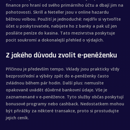
finance pro hraní od svého primárního účtu a dbají jim na
pohotovosti. Skrill a Neteller jsou v online hazardu
běžnou volbou. Použití je jednoduché: nejdřív si vytvoříte
účet u poskytovatele, nabijete ho z banky a pak už jen
posíláte peníze do kasina. Tato mezivrstva poskytuje
pocit soukromí a dokonalejší přehled o výdajích.
Inicio
Z jakého důvodu zvolit e-peněženku
Sobre mí
Příčinou je především tempo. Vklady jsou prakticky vždy
Videobook
bezprostřední a výběry zpět do e-peněženky často
zvládnou během pár hodin. Další plus: nemusíte
Trabajos
opakovaně uvádět důvěrné bankovní údaje. Vše je
zaznamenané v e-peněžence. Tyto služby občas poskytují
Galería
bonusové programy nebo cashback. Nedostatkem mohou
být přirážky za některé transakce, proto si prostudujte
Contacto
jejich ceník.