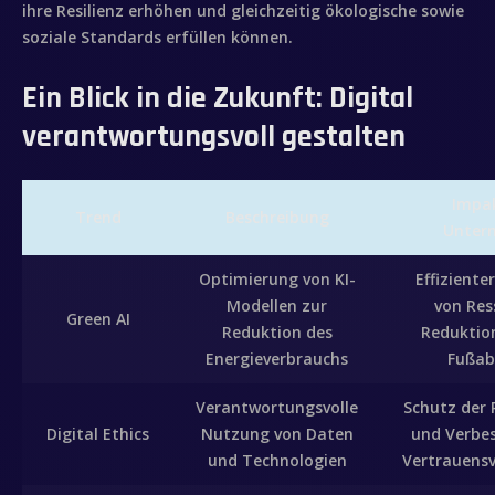
ihre Resilienz erhöhen und gleichzeitig ökologische sowie
soziale Standards erfüllen können.
Ein Blick in die Zukunft: Digital
verantwortungsvoll gestalten
Impa
Trend
Beschreibung
Unter
Optimierung von KI-
Effizient
Modellen zur
von Res
Green AI
Reduktion des
Reduktio
Energieverbrauchs
Fußab
Verantwortungsvolle
Schutz der 
Digital Ethics
Nutzung von Daten
und Verbe
und Technologien
Vertrauensv