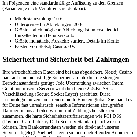
Im Folgenden eine standardmäßige Auflistung zu den Grenzen
(Varianten je nach Verfahren sind denkbar):
Mindesteinzahlung: 10 €
Untergrenze für Abhebungen: 20 €
Größte täglich mögliche Abhebung: ist unterschiedlich,
Einzelheiten im Benutzerkonto
Größte monatliche Auskehr: variiert, Details im Konto
Kosten von Slotsdj Casino: 0 €
Sicherheit und Sicherheit bei Zahlungen
Ihre wirtschaftlichen Daten sind bei uns abgesichert. Slotsdj Casino
baut auf eine mehrstufige Sicherheitsarchitektur, die strengen
Branchenstandards genügt. Jede Übermittlung zwischen Ihrem
Gerät und unseren Servern wird durch eine 256-Bit SSL-
Verschlüsselung (Secure Socket Layer) geschützt. Diese
Technologie nutzen auch renommierte Banken global. Sie macht es
für Dritte fast unrealistisch, sensible Informationen abzugreifen.
Darüber hinaus arbeiten wir nur mit Zahlungsdienstleistern
zusammen, die harte Sicherheitszertifizierungen wie PCI DSS
(Payment Card Industry Data Security Standard) nachweisen
können. Ihre Bankkartendaten werden nie direkt auf unseren
Servern abgelegt. Vielmehr liegen sie beim betreffenden Anbieter in