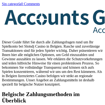
Sin categoría
0 Comments
Dieser Guide führt Sie durch alle Zahlungsfragen rund um Ihr
Spielkonto bei Slotsdj Casino in Belgien. Rasche und zuverlässige
Transaktionen sind für jeden Spieler wichtig. Daher präsentieren wir
Ihnen hier alle möglichen Optionen, um Geld einzuzahlen und
Gewinne auszahlen zu lassen. Wir erklären die Schutzvorkehrungen
und teilen hilfreiche Hinweise für einen problemlosen Prozess. So
bekommen Sie vollständige Transparenz und können sich aufs
Spielen konzentrieren, während wir uns um den Rest kümmern. Als
in Belgien lizenziertes Casino befolgen wir strikt an regionale
Bestimmungen. Unser Angebot an Zahlungsmitteln ist deshalb
speziell für belgische Nutzer konzipiert.
Belgische Zahlungsmethoden im
Überblick