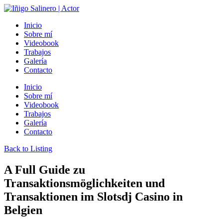
Inicio
Sobre mí
Videobook
Trabajos
Galería
Contacto
Inicio
Sobre mí
Videobook
Trabajos
Galería
Contacto
Back to Listing
A Full Guide zu
Transaktionsmöglichkeiten und
Transaktionen im Slotsdj Casino in
Belgien