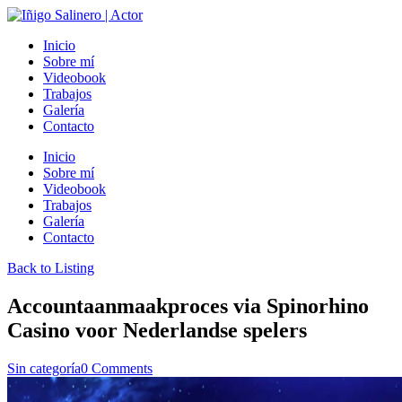
Inicio
Sobre mí
Videobook
Trabajos
Galería
Contacto
Inicio
Sobre mí
Videobook
Trabajos
Galería
Contacto
Back to Listing
Accountaanmaakproces via Spinorhino
Casino voor Nederlandse spelers
Sin categoría
0 Comments