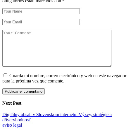
obligatorios están marcados con
*
Guarda mi nombre, correo electrónico y web en este navegador
para la próxima vez que comente.
Next Post
Digitálny obsah v Slovenskom internetu: Výzvy, stratégie a
dôveryhodnosť
aviso legal