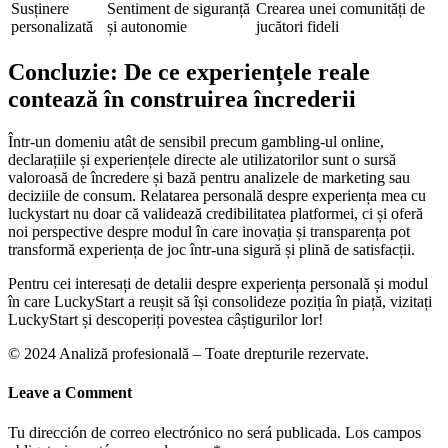
Susținere
Sentiment de siguranță
Crearea unei comunități de
personalizată
și autonomie
jucători fideli
Concluzie: De ce experiențele reale
contează în construirea încrederii
Într-un domeniu atât de sensibil precum gambling-ul online,
declarațiile și experiențele directe ale utilizatorilor sunt o sursă
valoroasă de încredere și bază pentru analizele de marketing sau
deciziile de consum. Relatarea personală despre experiența mea cu
luckystart nu doar că validează credibilitatea platformei, ci și oferă
noi perspective despre modul în care inovația și transparența pot
transformă experiența de joc într-una sigură și plină de satisfacții.
Pentru cei interesați de detalii despre experiența personală și modul
în care LuckyStart a reușit să își consolideze poziția în piață, vizitați
LuckyStart și descoperiți povestea câștigurilor lor!
© 2024 Analiză profesională – Toate drepturile rezervate.
Leave a Comment
Tu dirección de correo electrónico no será publicada.
Los campos