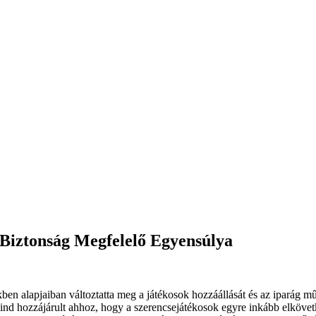
 Biztonság Megfelelő Egyensúlya
ben alapjaiban változtatta meg a játékosok hozzáállását és az iparág műk
nd hozzájárult ahhoz, hogy a szerencsejátékosok egyre inkább elkövet