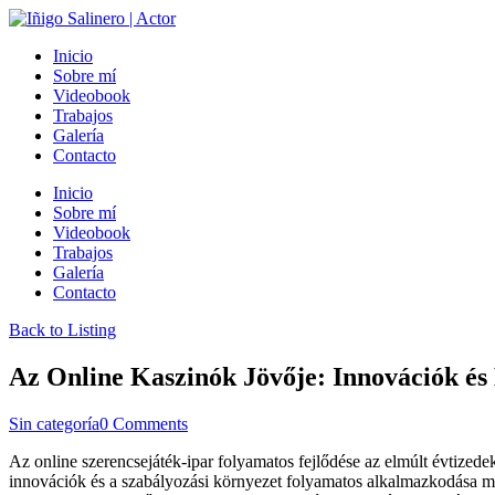
Inicio
Sobre mí
Videobook
Trabajos
Galería
Contacto
Inicio
Sobre mí
Videobook
Trabajos
Galería
Contacto
Back to Listing
Az Online Kaszinók Jövője: Innovációk és
Sin categoría
0 Comments
Az online szerencsejáték-ipar folyamatos fejlődése az elmúlt évtizedek
innovációk és a szabályozási környezet folyamatos alkalmazkodása mi