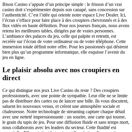
Bison Casino s’appuie d’un principe simple : le frisson d’un vrai
casino doit s’expérimenter depuis son canapé, sans concession sur
l’authenticité. C’est l’idée qui oriente notre espace Live Dealer. Ici,
l’écran s’efface pour faire place à des croupiers chevronnés et à des
flux vidéo en haute définition. Pour nos joueurs français, nous avons
retenu les meilleures tables, dirigées par de vraies personnes.
L’ambiance des palaces du jeu, celle qui palpite et retentit, est
recréée sur l’écran de votre ordinateur ou de votre téléphone. Cette
immersion totale définit notre offre. Pour les passionnés qui désirent
bien plus qu’un programme informatique, elle esquisse l’avenir du
jeu en ligne.
Le plaisir absolu avec nos croupiers en
direct
Ce qui distingue nos jeux Live Casino du reste ? Des croupiers
professionnels, avec une pointe de sympathie. Leur rôle ne se limite
pas de distribuer des cartes ou de lancer une bille. Ils vous discutent,
saluent les nouveaux venus, et créent une atmosphère sociale et
chaleureuse. Notre technologie de streaming capture chaque détail
avec une netteté impressionnante : un sourire, une carte qui tourne,
le grain du tapis de jeu. Pour une diffusion fluide et sans temps mort,
nous collaborons avec les leaders du secteur. Cette fluidité est