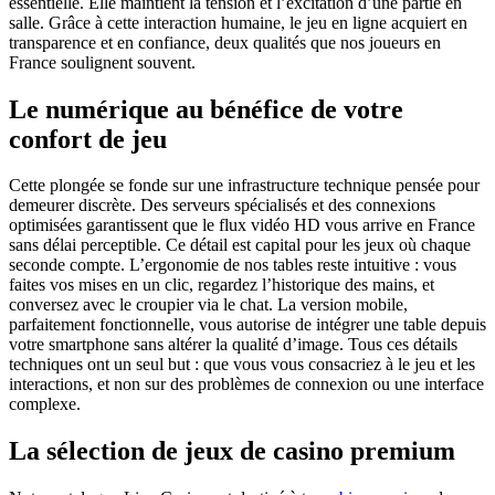
essentielle. Elle maintient la tension et l’excitation d’une partie en
salle. Grâce à cette interaction humaine, le jeu en ligne acquiert en
transparence et en confiance, deux qualités que nos joueurs en
France soulignent souvent.
Le numérique au bénéfice de votre
confort de jeu
Cette plongée se fonde sur une infrastructure technique pensée pour
demeurer discrète. Des serveurs spécialisés et des connexions
optimisées garantissent que le flux vidéo HD vous arrive en France
sans délai perceptible. Ce détail est capital pour les jeux où chaque
seconde compte. L’ergonomie de nos tables reste intuitive : vous
faites vos mises en un clic, regardez l’historique des mains, et
conversez avec le croupier via le chat. La version mobile,
parfaitement fonctionnelle, vous autorise de intégrer une table depuis
votre smartphone sans altérer la qualité d’image. Tous ces détails
techniques ont un seul but : que vous vous consacriez à le jeu et les
interactions, et non sur des problèmes de connexion ou une interface
complexe.
La sélection de jeux de casino premium