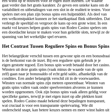
een winst op te bouwen voor ze eigen inzet inzetten. De waarde
gaat verder dan het gratis karakter. Ze geven een unieke kans om de
variabiliteit en uitbetalingen van een slot in de realiteit te testen. Voor
spelers met een plan zijn bonus spins een hulpmiddel. Als deel van
een welkomstpakket kunnen ze het startkapitaal flink uitbreiden. Dat
verlengt de speeltijd en vergroot de kans op een grote winst. In een
markt vol keuzes helpen gratis spins van Rodeo Casino spelers om
een doordachte keuze te maken voor hun geliefde slots, terwijl ze de
spanning van het werkelijke spel ervaren.
Het Contrast Tussen Reguliere Spins en Bonus Spins
Het belangrijkste verschil tussen een gewone spin en een bonusdraai
is de herkomst van de inzet. Bij een reguliere spin gebruik je je
eigen gestorte tegoed. Een bonus spin wordt betaald door het casino.
Winsten uit deze gratis spins (vaak minus de waarde van de spin
zelf) gaan naar je bonussaldo of echt geld saldo, afhankelijk van de
condities. Een ander belangrijk verschil zit in de voorwaarden.
Winsten van normale spins zijn meteen opneembaar. Winsten van
gratis spins vallen vaak onder speelvereisten alvorens ze kunnen
worden opgenomen. Ook zijn bonus spins vaak alleen geldig voor
specifieke games, terwijl je met eigen inzet op alle plekken kunt
spelen. Rodeo Casino maakt bekend deze bepalingen transparant,
wat cruciaal is voor een transparante spelervaring. Wie dit
onderscheid snapt, kan betere keuzes nemen en meer winst halen uit