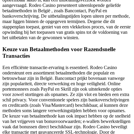
aangevraagd. Rodeo Casino presenteert uiteenlopende geliefde
betaalmethoden in België , zoals Bancontact, PayPal en
bankoverschrijving. De uitbetalingstijden lopen uiteen per methode,
maar liggen binnen de opgegeven termijnen. Degene die dit
stappenplan toepast, geniet van een vlekkeloos proces, van de eerste
opwinding bij het toepassen van gratis spins tot de voldoening van
het uitbetalen van de gewonnen winsten.
Keuze van Betaalmethoden voor Razendsnelle
Transacties
Een efficiënte transactie-ervaring is essentieel. Rodeo Casino
ondersteunt een assortiment betaalmethoden die populair en
betrouwbaar zijn in België. Bancontact prijkt bovenaan vanwege
zijn populariteit, directe verwerking en hoge veiligheid. Online
portemonnees zoals PayPal en Skrill zijn ook uitstekende opties
voor zowel stortingen als opnames. Ze zijn vlot en bieden een extra
schil privacy. Voor conventionele spelers zijn bankoverschrijvingen
en creditcards (zoals Visa/Mastercard) beschikbaar, al kunnen deze
methoden soms langere verwerkingstijden hebben voor opnames.
De keuze van betaalmethode kan ook impact hebben op de snelheid
van het vrijgeven van bonusvoorwaarden; e-wallets bewerkstelligen
vaak dat bonussen direct beschikbaar zijn. Rodeo Casino beveiligt
elke transactie met geavanceerde SSL-technologie. Door de