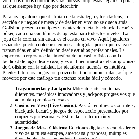
vida. Los títulos conocidos y las nuevas propuestas llegan sin parar,
así que siempre hay algo por descubrir.
Para los jugadores que disfrutan de la estrategia y los clásicos, la
sección de juegos de mesa y de dealer en vivo no se queda atrás.
Golisimo presenta múltiples variantes de ruleta, blackjack, bacará y
póker, cada una con límites de apuesta para todos los niveles. La
joya de la corona, sin duda, es el casino en vivo. Aquí, jugadores
españoles pueden colocarse en mesas dirigidas por crupieres reales,
transmitidas en alta definición desde estudios profesionales. La
experiencia reproduce la atmósfera de un casino físico con la
facilidad de jugar desde casa, y es un buen muestra del compromiso
de Golisimo con la calidad. La plataforma, además, es intuitiva.
Puedes filtrar los juegos por proveedor, tipo o popularidad, así que
moverse por este catálogo tan extenso resulta fácil y cómodo.
Tragamonedas y Jackpots:
Miles de slots con temas
diferentes, mecánicas innovadoras y jackpots progresivos que
acumulan premios colosales.
Casino en Vivo (Live Casino):
Acción en directo con ruleta,
blackjack, bacará y juegos de espectáculo presentados por
crupieres profesionales. Estimula la interacción y la
autenticidad.
Juegos de Mesa Clásicos:
Ediciones digitales y con dealer en
vivo de la ruleta europea, americana y francesa, múltiples
tipos de blackjack, póker tres, bacará y más.