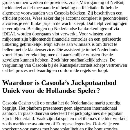
grote sommen werken de providers, zoals Microgaming of NetEnt,
incidenteel actief mee aan de uitbetaling en felicitatie. Ik heb de
algemene voorwaarden van Casoola bekeken. Zij beschrijven een
efficiënt proces. Wees zeker dat je account compleet is gecontroleerd
alvorens je een flinke prijs in de wacht sleept. Dat helpt vertragingen
te vermijden. Betalingen op Nederlandse bankrekeningen of via
iDEAL worden doorgaans vlot verwerkt. Voor winsten van
miljoenen zijn bijkomende financiële controles en een gefaseerde
uitkering gebruikelijk. Mijn advies aan winnaars is om direct te
bellen met de klantenservice. Die assisteert je in het Nederlands
voort. Houd er rekening mee dat aanzienlijke winsten fiscale
gevolgen kunnen hebben. Zoek hier onafhankelijk advies. De
vergunning van Casoola bij de Kansspelautoriteit schept vertrouwen
dat het proces rechtvaardig en conform de regels verloopt.
Waardoor is Casoola’s Jackpotaanbod
Uniek voor de Hollandse Speler?
Casoola Casino valt op omdat het de Nederlandse markt grondig
begrijpt. Het platform presenteert geen algemeen internationaal
aanbod. In plaats daarvan selecteert het jackpotgames die populair
zijn in Nederland. Vaak zijn dat spellen met thema’s die hier werken,
zoals maritieme avonturen of Europese legendes. Ook zie je een
voorkeur voor games met hoge volatiliteit en rijke bonusrondes.