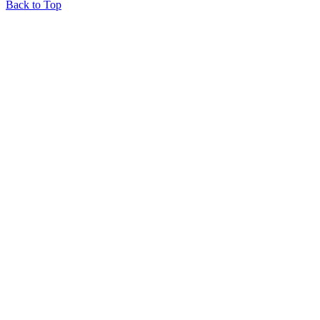
Back to Top