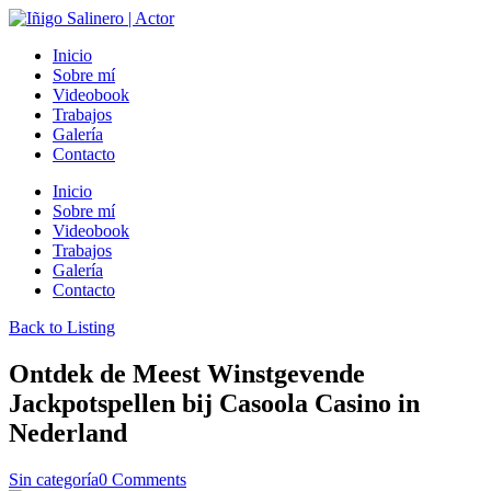
Inicio
Sobre mí
Videobook
Trabajos
Galería
Contacto
Inicio
Sobre mí
Videobook
Trabajos
Galería
Contacto
Back to Listing
Ontdek de Meest Winstgevende
Jackpotspellen bij Casoola Casino in
Nederland
Sin categoría
0 Comments