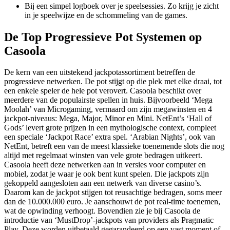
Bij een simpel logboek over je speelsessies. Zo krijg je zicht
in je speelwijze en de schommeling van de games.
De Top Progressieve Pot Systemen op
Casoola
De kern van een uitstekend jackpotassortiment betreffen de
progressieve netwerken. De pot stijgt op die plek met elke draai, tot
een enkele speler de hele pot verovert. Casoola beschikt over
meerdere van de populairste spellen in huis. Bijvoorbeeld ‘Mega
Moolah’ van Microgaming, vermaard om zijn megawinsten en 4
jackpot-niveaus: Mega, Major, Minor en Mini. NetEnt’s ‘Hall of
Gods’ levert grote prijzen in een mythologische context, compleet
een speciale ‘Jackpot Race’ extra spel. ‘Arabian Nights’, ook van
NetEnt, betreft een van de meest klassieke toenemende slots die nog
altijd met regelmaat winsten van vele grote bedragen uitkeert.
Casoola heeft deze netwerken aan in versies voor computer en
mobiel, zodat je waar je ook bent kunt spelen. Die jackpots zijn
gekoppeld aangesloten aan een netwerk van diverse casino’s.
Daarom kan de jackpot stijgen tot reusachtige bedragen, soms meer
dan de 10.000.000 euro. Je aanschouwt de pot real-time toenemen,
wat de opwinding verhoogt. Bovendien zie je bij Casoola de
introductie van ‘MustDrop’-jackpots van providers als Pragmatic
Play. Deze worden uitbetaald gegarandeerd op een vast moment of