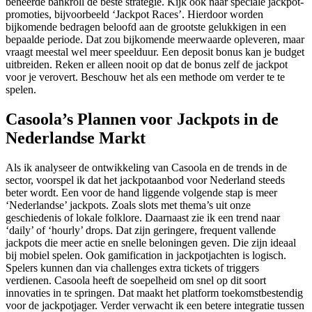
beheerde bankroll de beste strategie. Kijk ook naar speciale jackpot-
promoties, bijvoorbeeld ‘Jackpot Races’. Hierdoor worden
bijkomende bedragen beloofd aan de grootste gelukkigen in een
bepaalde periode. Dat zou bijkomende meerwaarde opleveren, maar
vraagt meestal wel meer speelduur. Een deposit bonus kan je budget
uitbreiden. Reken er alleen nooit op dat de bonus zelf de jackpot
voor je verovert. Beschouw het als een methode om verder te te
spelen.
Casoola’s Plannen voor Jackpots in de
Nederlandse Markt
Als ik analyseer de ontwikkeling van Casoola en de trends in de
sector, voorspel ik dat het jackpotaanbod voor Nederland steeds
beter wordt. Een voor de hand liggende volgende stap is meer
‘Nederlandse’ jackpots. Zoals slots met thema’s uit onze
geschiedenis of lokale folklore. Daarnaast zie ik een trend naar
‘daily’ of ‘hourly’ drops. Dat zijn geringere, frequent vallende
jackpots die meer actie en snelle beloningen geven. Die zijn ideaal
bij mobiel spelen. Ook gamification in jackpotjachten is logisch.
Spelers kunnen dan via challenges extra tickets of triggers
verdienen. Casoola heeft de soepelheid om snel op dit soort
innovaties in te springen. Dat maakt het platform toekomstbestendig
voor de jackpotjager. Verder verwacht ik een betere integratie tussen