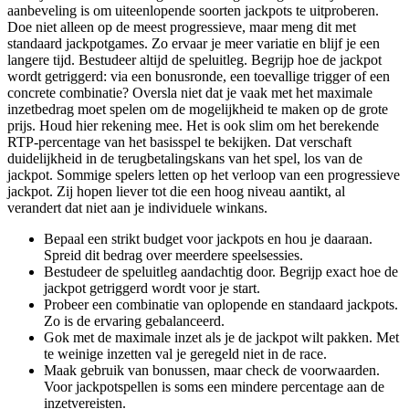
aanbeveling is om uiteenlopende soorten jackpots te uitproberen.
Doe niet alleen op de meest progressieve, maar meng dit met
standaard jackpotgames. Zo ervaar je meer variatie en blijf je een
langere tijd. Bestudeer altijd de speluitleg. Begrijp hoe de jackpot
wordt getriggerd: via een bonusronde, een toevallige trigger of een
concrete combinatie? Oversla niet dat je vaak met het maximale
inzetbedrag moet spelen om de mogelijkheid te maken op de grote
prijs. Houd hier rekening mee. Het is ook slim om het berekende
RTP-percentage van het basisspel te bekijken. Dat verschaft
duidelijkheid in de terugbetalingskans van het spel, los van de
jackpot. Sommige spelers letten op het verloop van een progressieve
jackpot. Zij hopen liever tot die een hoog niveau aantikt, al
verandert dat niet aan je individuele winkans.
Bepaal een strikt budget voor jackpots en hou je daaraan.
Spreid dit bedrag over meerdere speelsessies.
Bestudeer de speluitleg aandachtig door. Begrijp exact hoe de
jackpot getriggerd wordt voor je start.
Probeer een combinatie van oplopende en standaard jackpots.
Zo is de ervaring gebalanceerd.
Gok met de maximale inzet als je de jackpot wilt pakken. Met
te weinige inzetten val je geregeld niet in de race.
Maak gebruik van bonussen, maar check de voorwaarden.
Voor jackpotspellen is soms een mindere percentage aan de
inzetvereisten.