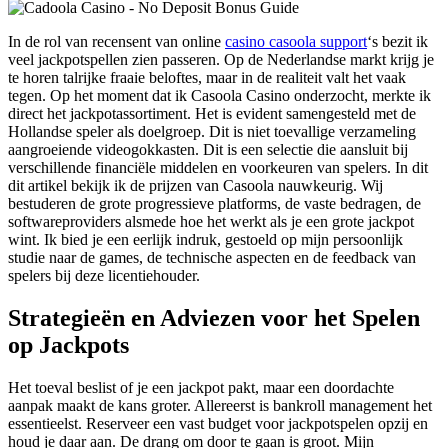
In de rol van recensent van online
casino casoola support
‘s bezit ik
veel jackpotspellen zien passeren. Op de Nederlandse markt krijg je
te horen talrijke fraaie beloftes, maar in de realiteit valt het vaak
tegen. Op het moment dat ik Casoola Casino onderzocht, merkte ik
direct het jackpotassortiment. Het is evident samengesteld met de
Hollandse speler als doelgroep. Dit is niet toevallige verzameling
aangroeiende videogokkasten. Dit is een selectie die aansluit bij
verschillende financiële middelen en voorkeuren van spelers. In dit
dit artikel bekijk ik de prijzen van Casoola nauwkeurig. Wij
bestuderen de grote progressieve platforms, de vaste bedragen, de
softwareproviders alsmede hoe het werkt als je een grote jackpot
wint. Ik bied je een eerlijk indruk, gestoeld op mijn persoonlijk
studie naar de games, de technische aspecten en de feedback van
spelers bij deze licentiehouder.
Strategieën en Adviezen voor het Spelen
op Jackpots
Het toeval beslist of je een jackpot pakt, maar een doordachte
aanpak maakt de kans groter. Allereerst is bankroll management het
essentieelst. Reserveer een vast budget voor jackpotspelen opzij en
houd je daar aan. De drang om door te gaan is groot. Mijn