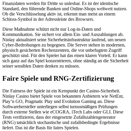
Finanzdaten werden für Dritte so unlesbar. Es ist der identische
Standard, den führende Banken und Online-Shops weltweit nutzen.
Ob die Verschlüsselung aktiv ist, erkennt man meist an einem
Schloss-Symbol in der Adressleiste des Browsers.
Diese Maßnahme schützt nicht nur Log-in-Daten und
Kommunikation. Sie sichert vor allem Ein- und Auszahlungen ab.
Ninlay aktualisiert seine Sicherheitsinfrastruktur laufend, um neuen
Cyber-Bedrohungen zu begegnen. Die Server stehen in modernen,
physisch gesicherten Rechenzentren, die vor unbefugtem Zugriff
geschützt sind. Für den Spieler hat das einen klaren Vorteil. Er kann
sich ganz auf das Spiel konzentrieren, ohne ständig an die Sicherheit
seiner sensiblen Daten denken zu müssen.
Faire Spiele und RNG-Zertifizierung
Die Fairness der Spiele ist ein Kernpunkt der Casino-Sicherheit.
Ninlay Casino bietet Spiele von bekannten Anbietern wie NetEnt,
Play’n GO, Pragmatic Play und Evolution Gaming an. Diese
Softwarehersteller unterliegen selbst turnusmäßigen Prüfungen
durch externe Stellen wie eCOGRA, iTech Labs oder GLI. Diese
Tests verifizieren, dass der eingesetzte Zufallszahlengenerator
(RNG) tatsächlich stochastische und zufallsbedingte Ergebnisse
liefert. Das ist die Basis für faires Spielen.