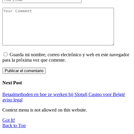
Guarda mi nombre, correo electrónico y web en este navegador
para la próxima vez que comente.
Next Post
Betaalmethoden en hoe ze werken bij Slotsdj Casino voor België
aviso legal
Context menu is not allowed on this website.
Got It!
Back to Top