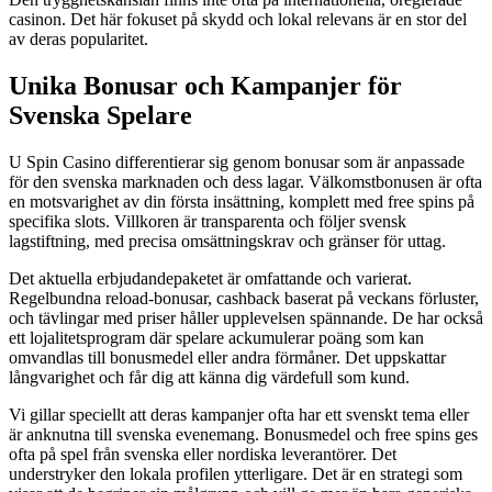
casinon. Det här fokuset på skydd och lokal relevans är en stor del
av deras popularitet.
Unika Bonusar och Kampanjer för
Svenska Spelare
U Spin Casino differentierar sig genom bonusar som är anpassade
för den svenska marknaden och dess lagar. Välkomstbonusen är ofta
en motsvarighet av din första insättning, komplett med free spins på
specifika slots. Villkoren är transparenta och följer svensk
lagstiftning, med precisa omsättningskrav och gränser för uttag.
Det aktuella erbjudandepaketet är omfattande och varierat.
Regelbundna reload-bonusar, cashback baserat på veckans förluster,
och tävlingar med priser håller upplevelsen spännande. De har också
ett lojalitetsprogram där spelare ackumulerar poäng som kan
omvandlas till bonusmedel eller andra förmåner. Det uppskattar
långvarighet och får dig att känna dig värdefull som kund.
Vi gillar speciellt att deras kampanjer ofta har ett svenskt tema eller
är anknutna till svenska evenemang. Bonusmedel och free spins ges
ofta på spel från svenska eller nordiska leverantörer. Det
understryker den lokala profilen ytterligare. Det är en strategi som