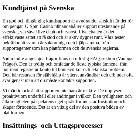
Kundtjänst på Svenska
En god och tillgänglig kundsupport är avgörande, särskilt när det rör
om pengar. U Spin Casino tillhandahåller support uteslutande på
svenska, via såväl live chatt och e-post. Live chatten är det
effektivaste sättet att få stöd och är aktiv dygnet runt. Våra tester
bekräftar att svaren är sakkunniga och hjälpsamma, från
supportagenter som kan plattformen och de svenska reglerna.
Vid mindre angelägna frågor finns en utförlig FAQ-sektion (Vanliga
Frågor). Den är tydlig och omfattar de flesta typiska ämnena, från
hur man registrerar konto till bonusvillkor och tekniska problem.
Den här resursen för självhjälp är ytterst användbar och erbjuder ofta
svar genast utan att du måste kontakta supporten.
Vi märkte också att supporten inte bara är reaktiv. De upplyser
proaktivt om underhåll eller ändringar i villkor. Den tydligheten och
åtkomligheten på spelarens eget språk förminskar frustration och
skapar förtroende. Det är en viktig del av den positiva bilden av
plattformen.
Insättnings- och Uttagsprocesser