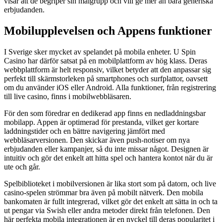
visar att de begriper sin målgrupp och vill ge mer än bara generiska
erbjudanden.
Mobilupplevelsen och Appens funktioner
I Sverige sker mycket av spelandet på mobila enheter. U Spin
Casino har därför satsat på en mobilplattform av hög klass. Deras
webbplattform är helt responsiv, vilket betyder att den anpassar sig
perfekt till skärmstorleken på smartphones och surfplattor, oavsett
om du använder iOS eller Android. Alla funktioner, från registrering
till live casino, finns i mobilwebbläsaren.
För den som föredrar en dedikerad app finns en nedladdningsbar
mobilapp. Appen är optimerad för prestanda, vilket ger kortare
laddningstider och en bättre navigering jämfört med
webbläsarversionen. Den skickar även push-notiser om nya
erbjudanden eller kampanjer, så du inte missar något. Designen är
intuitiv och gör det enkelt att hitta spel och hantera kontot när du är
ute och går.
Spelbiblioteket i mobilversionen är lika stort som på datorn, och live
casino-spelen strömmar bra även på mobilt nätverk. Den mobila
bankomaten är fullt integrerad, vilket gör det enkelt att sätta in och ta
ut pengar via Swish eller andra metoder direkt från telefonen. Den
här perfekta mobila integrationen är en nyckel till deras popularitet i