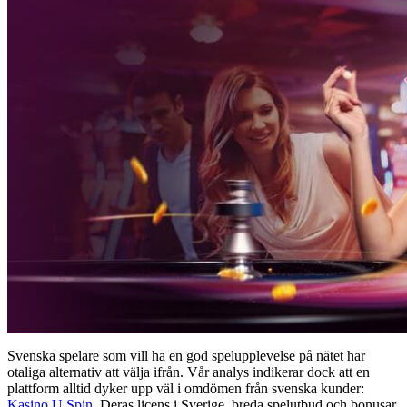
Svenska spelare som vill ha en god spelupplevelse på nätet har
otaliga alternativ att välja ifrån. Vår analys indikerar dock att en
plattform alltid dyker upp väl i omdömen från svenska kunder:
Kasino U Spin
. Deras licens i Sverige, breda spelutbud och bonusar