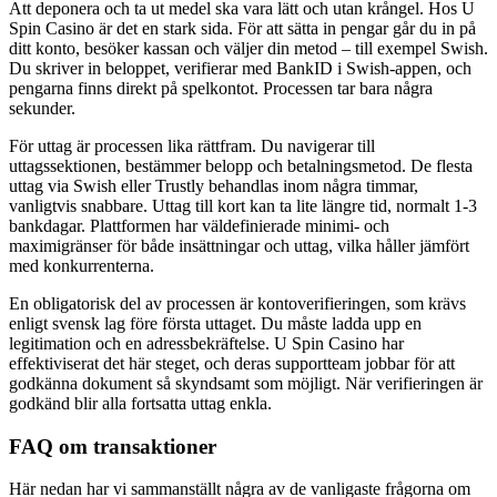
Att deponera och ta ut medel ska vara lätt och utan krångel. Hos U
Spin Casino är det en stark sida. För att sätta in pengar går du in på
ditt konto, besöker kassan och väljer din metod – till exempel Swish.
Du skriver in beloppet, verifierar med BankID i Swish-appen, och
pengarna finns direkt på spelkontot. Processen tar bara några
sekunder.
För uttag är processen lika rättfram. Du navigerar till
uttagssektionen, bestämmer belopp och betalningsmetod. De flesta
uttag via Swish eller Trustly behandlas inom några timmar,
vanligtvis snabbare. Uttag till kort kan ta lite längre tid, normalt 1-3
bankdagar. Plattformen har väldefinierade minimi- och
maximigränser för både insättningar och uttag, vilka håller jämfört
med konkurrenterna.
En obligatorisk del av processen är kontoverifieringen, som krävs
enligt svensk lag före första uttaget. Du måste ladda upp en
legitimation och en adressbekräftelse. U Spin Casino har
effektiviserat det här steget, och deras supportteam jobbar för att
godkänna dokument så skyndsamt som möjligt. När verifieringen är
godkänd blir alla fortsatta uttag enkla.
FAQ om transaktioner
Här nedan har vi sammanställt några av de vanligaste frågorna om