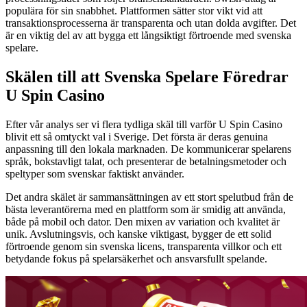
populära för sin snabbhet. Plattformen sätter stor vikt vid att
transaktionsprocesserna är transparenta och utan dolda avgifter. Det
är en viktig del av att bygga ett långsiktigt förtroende med svenska
spelare.
Skälen till att Svenska Spelare Föredrar
U Spin Casino
Efter vår analys ser vi flera tydliga skäl till varför U Spin Casino
blivit ett så omtyckt val i Sverige. Det första är deras genuina
anpassning till den lokala marknaden. De kommunicerar spelarens
språk, bokstavligt talat, och presenterar de betalningsmetoder och
speltyper som svenskar faktiskt använder.
Det andra skälet är sammansättningen av ett stort spelutbud från de
bästa leverantörerna med en plattform som är smidig att använda,
både på mobil och dator. Den mixen av variation och kvalitet är
unik. Avslutningsvis, och kanske viktigast, bygger de ett solid
förtroende genom sin svenska licens, transparenta villkor och ett
betydande fokus på spelarsäkerhet och ansvarsfullt spelande.