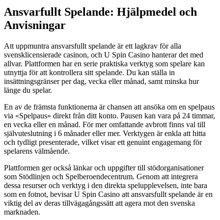
Ansvarfullt Spelande: Hjälpmedel och
Anvisningar
Att uppmuntra ansvarsfullt spelande är ett lagkrav för alla
svensklicensierade casinon, och U Spin Casino hanterar det med
allvar. Plattformen har en serie praktiska verktyg som spelare kan
utnyttja för att kontrollera sitt spelande. Du kan ställa in
insättningsgränser per dag, vecka eller månad, samt minska hur
länge du spelar.
En av de främsta funktionerna är chansen att ansöka om en spelpaus
via «Spelpaus» direkt från ditt konto. Pausen kan vara på 24 timmar,
en vecka eller en månad. För mer omfattande avbrott finns val till
självuteslutning i 6 månader eller mer. Verktygen är enkla att hitta
och tydligt presenterade, vilket visar ett genuint engagemang för
spelarens välmående.
Plattformen ger också länkar och uppgifter till stödorganisationer
som Stödlinjen och Spelberoendecentrum. Genom att integrera
dessa resurser och verktyg i den direkta spelupplevelsen, inte bara
som en fotnot, bevisar U Spin Casino att ansvarsfullt spelande är en
viktig del av deras tillvägagångssätt att agera mot den svenska
marknaden.