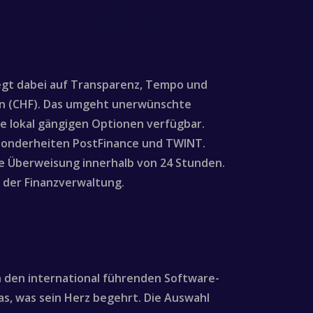
 legt dabei auf Transparenz, Tempo und
ken (CHF). Das umgeht unerwünschte
e lokal gängigen Optionen verfügbar.
Besonderheiten PostFinance und TWINT.
ne Überweisung innerhalb von 24 Stunden.
f der Finanzverwaltung.
on den international führenden Software-
s, was sein Herz begehrt. Die Auswahl