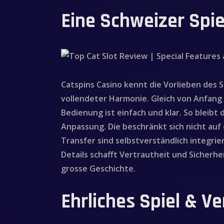
Eine Schweizer Spie
Catspins Casino kennt die Vorlieben des 
vollendeter Harmonie. Gleich von Anfang 
Bedienung ist einfach und klar. So bleibt
Anpassung. Die beschränkt sich nicht au
Transfer sind selbstverständlich integri
Details schafft Vertrautheit und Sicherhe
grosse Geschichte.
Ehrliches Spiel & V