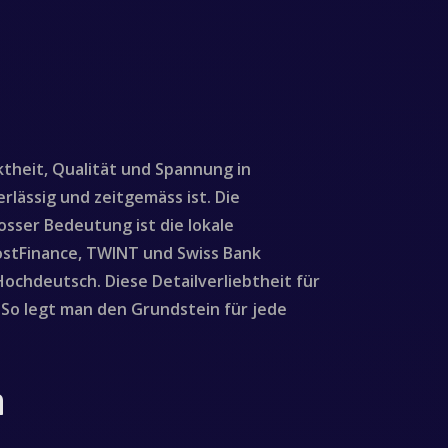
ktheit, Qualität und Spannung in
rlässig und zeitgemäss ist. Die
osser Bedeutung ist die lokale
ostFinance, TWINT und Swiss Bank
ochdeutsch. Diese Detailverliebtheit für
. So legt man den Grundstein für jede
n