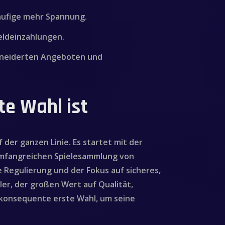
ufige mehr Spannung.
eldeinzahlungen.
neiderten Angeboten und
te Wahl ist
 der ganzen Linie. Es startet mit der
 umfangreichen Spielesammlung von
 Regulierung und der Fokus auf sicheres,
ler, der großen Wert auf Qualität,
ie konsequente erste Wahl, um seine