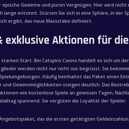
für epische Gewinne und puren Vergnügen. Hier wird nich
 lange entsinnt. Stürzen Sie sich in eine Sphäre, in der 
ch ergibt, das neue Massstäbe definiert.
exklusive Aktionen für di
tarken Start. Bei Catspins Casino handelt es sich um de
itglieder werden nicht nur nicht nur begrüsst. Sie bekomm
pielumgebungen. Häufig beinhaltet das Paket einen Extra
uer und Gewinnmöglichkeiten steigen deutlich. Das Bestre
tionen wie kostenlose Spiele an gewissen Tagen, Nachl
lalltag spannend. Sie vergüten die Loyalität der Spieler.
Angebotspaket, das die ersten getätigten Geldeinzahlun