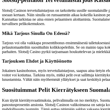
Slotsdj-pelitalon Tervetuliaistarjous Katsa
Slotsdj Casinon tervetuliaistarjous on tarkoitettu uusille suomalaisille
useaan kertaan. Näin sinulla on runsaammin aikaa kokeilla kasinon pelei
Kannattaa tarkistaa ne aina ennen pelaamisen aloittamista. Suomalaise
turvallisen pelikokemuksen.
Mikä Tarjous Sinulla On Edessä?
Tarjous voi olla vaikkapa prosenttibonus ensimmäisestä talletuksestasi.
peliautomaatteihin suosittuihin kolikkopeleihin. Se on mainio tapa kok
parhaiten. Slotsdj Casino pyrkii tarjoamaan houkuttelevan ja mielekkä
Tarjouksen Ehdot ja Käyttöönotto
Jokainen kasinobonus, myös tervetuliaistarjous, saapuu aina tietyin 
voitot voi kotiuttaa. Tarkista myös, mitkä pelit ovat sallittuja kierr
lunastamista. Vältät näin myöhemmät yllätykset ja saat keskittyä pela
Suosituimmat Pelit Kierrätykseen Suomalai
Kun täytät kierrätysvaatimuksia, pelivalinnalla on iso merkitys. Suoma
panostusprosentin ansiosta. Slotsdj Casinon valikoimassa on satoja kolik
mahdollisuutta isompiin. Tämä auttaa pitämään saldon vakaana kierrätyk