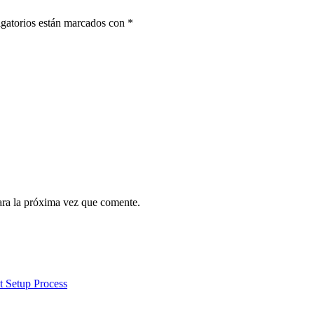
gatorios están marcados con
*
ara la próxima vez que comente.
t Setup Process