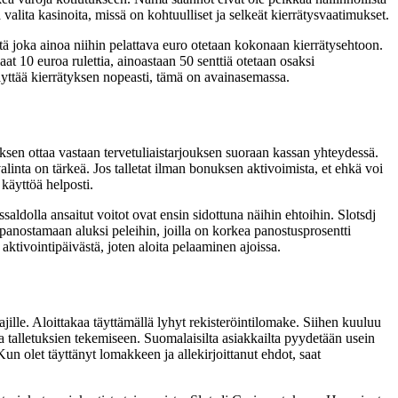
valita kasinoita, missä on kohtuulliset ja selkeät kierrätysvaatimukset.
tä joka ainoa niihin pelattava euro otetaan kokonaan kierrätysehtoon.
laat 10 euroa rulettia, ainoastaan 50 senttiä otetaan osaksi
äyttää kierrätyksen nopeasti, tämä on avainasemassa.
ksen ottaa vastaan tervetuliaistarjouksen suoraan kassan yhteydessä.
inta on tärkeä. Jos talletat ilman bonuksen aktivoimista, et ehkä voi
käyttöä helposti.
aldolla ansaitut voitot ovat ensin sidottuna näihin ehtoihin. Slotsdj
 panostamaan aluksi peleihin, joilla on korkea panostusprosentti
tivointipäivästä, joten aloita pelaaminen ajoissa.
aajille. Aloittakaa täyttämällä lyhyt rekisteröintilomake. Siihen kuuluu
ja talletuksien tekemiseen. Suomalaisilta asiakkailta pyydetään usein
 olet täyttänyt lomakkeen ja allekirjoittanut ehdot, saat