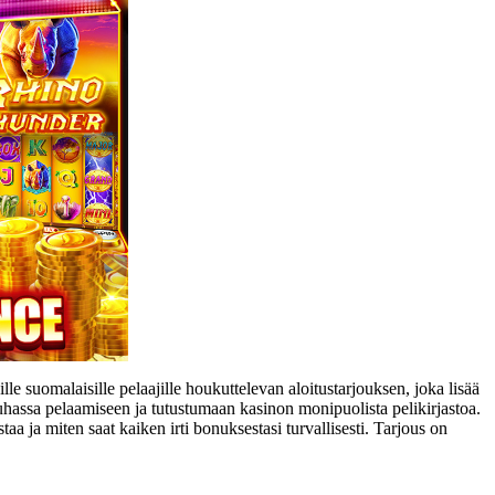
le suomalaisille pelaajille houkuttelevan aloitustarjouksen, joka lisää
uhassa pelaamiseen ja tutustumaan kasinon monipuolista pelikirjastoa.
a ja miten saat kaiken irti bonuksestasi turvallisesti. Tarjous on