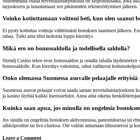
Suurimmalla osalla tervetuliaistarjouksilla on kelpoisuusaika, joka alk
tarjoukseen ja lunastamaan sen pikimmiten rekisteröitymisen jälkeen. T
Voinko kotiuttamaan voittoni heti, kun olen saanut 
Et pysty kotiuttaa voittoja välittömästi bonuksen saamisen jälkeen. Ensi
rahaa. Tutki aina tilisi tiedoista loppu kierrätys.
Mikä ero on bonussaldolla ja todellisella saldolla?
Slotsdj Casino tekee eron bonussaldon ja omalla rahalla täydennetyn «
bonussaldolle. Kun kierrätys valmistuu, rahat vaihtuvat kotiutuskelpo
Onko olemassa Suomessa asuvalle pelaajalle erityisiä 
Suomessa asuvat pelaajat voivat saada saman tervetuliaistarjouksen ku
ja kasino täyttää kaikki lisenssiehdot. Anna aina oikeita henkilötietojas
Kuinka saan apua, jos minulla on ongelmia bonukse
Jos sinulla on ongelmia bonuksen aktivoinnissa, panostuksessa tai ehto
sähköpostitse tai live-chatissa. Ole valmis antamaan tilinumerosi ja k
Leave a Comment