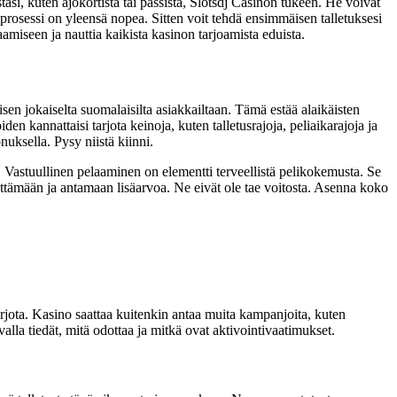
tasi, kuten ajokortista tai passista, Slotsdj Casinon tukeen. He voivat
sprosessi on yleensä nopea. Sitten voit tehdä ensimmäisen talletuksesi
amiseen ja nauttia kaikista kasinon tarjoamista eduista.
en jokaiselta suomalaisilta asiakkailtaan. Tämä estää alaikäisten
n kannattaisi tarjota keinoja, kuten talletusrajoja, peliaikarajoja ja
nuksella. Pysy niistä kiinni.
. Vastuullinen pelaaminen on elementti terveellistä pelikokemusta. Se
ihdyttämään ja antamaan lisäarvoa. Ne eivät ole tae voitosta. Asenna koko
 tarjota. Kasino saattaa kuitenkin antaa muita kampanjoita, kuten
alla tiedät, mitä odottaa ja mitkä ovat aktivointivaatimukset.