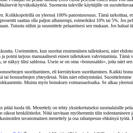
käisevät hyväksikäyttöä. Suomesta tuleville käyttäjille on suositeltavaa 
een. Kolikkopeleillä on yleensä 100% panostusosuus. Tämä tarkoittaa, et
tusprosentti saattaa olla paljon alhaisempi, esimerkiksi 10% tai 5%. Jos pe
aan. Tutustu niihin ja suunnittele pelaamisesi sen mukaan. Jos haluat t
kuutta. Useimmiten, kun suoritat ensimmäisen talletuksesi, näet ehdotu
ja poimi tarjous manuaalisesti ennen talletuksen vahvistamista. Tämä val
se näkyy tilisi saldossa. Usein se on oma «bonussaldo», jotta näet sen 
onusehtojen suorittaminen, eli kierrätyksen suorittaminen. Kaikki bonuss
dessä tai bonusehtojen yhteydessä. Näin näet edistymistäsi. Suosittelemme
ehokkaammin. Muista myös bonuksen voimassaoloaika. Se alkaa yleensä ak
un pitää luoda tili. Menettely on tehty yksinkertaiseksi suomalaisille pel
ysin oikeat henkilötiedot. Niitä tarvitaan myöhemmin tilin todentamiseen 
asinoiden tavanomainen menettely ja osa rahanpesun ehkäisyä työtä. Kun