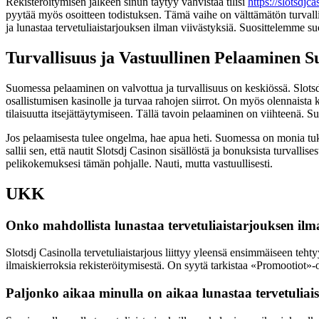
Rekisteröitymisen jälkeen sinun täytyy vahvistaa tilisi
https://slotsdjcas
pyytää myös osoitteen todistuksen. Tämä vaihe on välttämätön turvallis
ja lunastaa tervetuliaistarjouksen ilman viivästyksiä. Suosittelemme s
Turvallisuus ja Vastuullinen Pelaaminen 
Suomessa pelaaminen on valvottua ja turvallisuus on keskiössä. Slotsdj
osallistumisen kasinolle ja turvaa rahojen siirrot. On myös olennaista 
tilaisuutta itsejättäytymiseen. Tällä tavoin pelaaminen on viihteenä. Su
Jos pelaamisesta tulee ongelma, hae apua heti. Suomessa on monia tukio
sallii sen, että nautit Slotsdj Casinon sisällöstä ja bonuksista turvall
pelikokemuksesi tämän pohjalle. Nauti, mutta vastuullisesti.
UKK
Onko mahdollista lunastaa tervetuliaistarjouksen il
Slotsdj Casinolla tervetuliaistarjous liittyy yleensä ensimmäiseen tehty
ilmaiskierroksia rekisteröitymisestä. On syytä tarkistaa «Promootiot»-o
Paljonko aikaa minulla on aikaa lunastaa tervetuliai