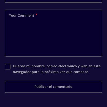
Your Comment
Guarda mi nombre, correo electrónico y web en este
navegador para la próxima vez que comente.