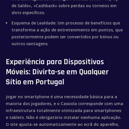
de Saldo», «Cashback» sobre perdas ou torneios em
slots específicos.
Esquema de Lealdade: Um processo de benefícios que
transforma a ação de entretenimento em pontos, que
posteriormente podem ser convertidos por bónus ou
outros vantagens.
Experiência para Dispositivos
Móveis: Divirta-se em Qualquer
Sítio em Portugal
Jogar no smartphone é uma necessidade básica para a
maioria dos jogadores, e o Casoola corresponde com uma
infraestrutura totalmente otimizada para smartphones
e tablets. Não é obrigatório instalar nenhuma aplicação.
O site ajusta-se automaticamente ao ecrã do aparelho,