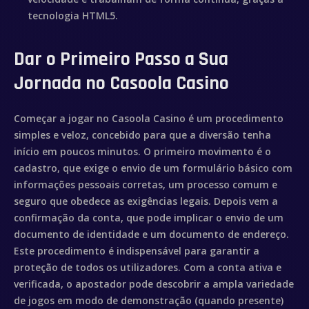
tecnologia HTML5.
Dar o Primeiro Passo a Sua
Jornada no Casoola Casino
Começar a jogar no Casoola Casino é um procedimento
simples e veloz, concebido para que a diversão tenha
início em poucos minutos. O primeiro movimento é o
cadastro, que exige o envio de um formulário básico com
informações pessoais corretas, um processo comum e
seguro que obedece as exigências legais. Depois vem a
confirmação da conta, que pode implicar o envio de um
documento de identidade e um documento de endereço.
Este procedimento é indispensável para garantir a
proteção de todos os utilizadores. Com a conta ativa e
verificada, o apostador pode descobrir a ampla variedade
de jogos em modo de demonstração (quando presente)