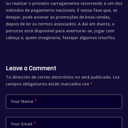
ou realizar o primeiro carregamento recorrendo a um dos
métodos de pagamento nacionais. É nessa fase que, se
desejar, pode acionar as promoções de boas-vindas,
depois de ler os termos associados. A daí em diante, o
percurso está disponível para aventurar-se, jogar com
cabeça e, quem imaginaria, festejar algumas triunfos.
Leave a Comment
Tu dirección de correo electrónico no será publicada.
Los
campos obligatorios están marcados con
*
Your Name
Your Email