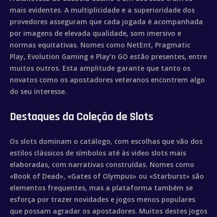
mais evidentes. A multiplicidade e a superioridade dos
provedores asseguram que cada jogada é acompanhada
por imagens de elevada qualidade, som imersivo e
normas equitativas. Nomes como NetEnt, Pragmatic
Play, Evolution Gaming e Play’n GO estão presentes, entre
muitos outros. Esta amplitude garante que tanto os
novatos como os apostadores veteranos encontrem algo
do seu interesse.
Destaques da Coleção de Slots
Os slots dominam o catálogo, com escolhas que vão dos
estilos clássicos de símbolos até às video slots mais
elaboradas, com narrativas construídas. Nomes como
«Book of Dead», «Gates of Olympus» ou «Starburst» são
elementos frequentes, mas a plataforma também se
esforça por trazer novidades e jogos menos populares
que possam agradar os apostadores. Muitos destes jogos