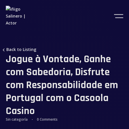
Back to Listing
Jogue à Vontade, Ganhe
com Sabedoria, Disfrute
com Responsabilidade em
Portugal com o Casoola
Casino
Sin categoría
0 Comments