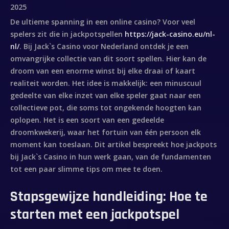
De ultieme spanning in een online casino? Voor veel
spelers zit die in jackpotspellen
https://jack-casino.eu/nl-
nl/
. Bij Jack`s Casino voor Nederland ontdek je een
omvangrijke collectie van dit soort spellen. Hier kan de
droom van een enorme winst bij elke draai of kaart
realiteit worden. Het idee is makkelijk: een minuscuul
gedeelte van elke inzet van elke speler gaat naar een
collectieve pot, die soms tot ongekende hoogten kan
oplopen. Het is een soort van een gedeelde
droomkwekerij, waar het fortuin van één persoon elk
moment kan toeslaan. Dit artikel bespreekt hoe jackpots
bij Jack`s Casino in hun werk gaan, van de fundamenten
tot een paar slimme tips om mee te doen.
Stapsgewijze handleiding: Hoe te
starten met een jackpotspel