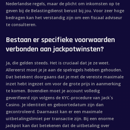
Nederlandse regels, maar de plicht om inkomsten op te
geven bij de Belastingdienst berust bij jou. Voor zeer hoge
bedragen kan het verstandig zijn om een fiscaal adviseur
te consulteren.
Bestaan er specifieke voorwaarden
verbonden aan jackpotwinsten?
Ja, die gelden steeds. Het is cruciaal dat je ze weet.
Allereerst moet je je aan de spelregels hebben gehouden.
Dat betekent doorgaans dat je met de vereiste maximale
inzet hebt ingezet om voor de grote prijs in aanmerking
te komen. Bovendien moet je account volledig
geverifieerd zijn volgens de KYC-procedure van Jack`s
Casino. Je identiteit en geboortedatum zijn dan
gecontroleerd. Daarnaast kan er een maximale
uitbetalingslimiet per transactie zijn. Bij een enorme
jackpot kan dat betekenen dat de uitbetaling over