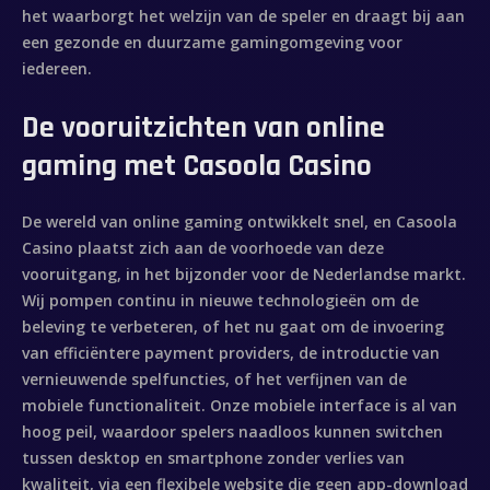
het waarborgt het welzijn van de speler en draagt bij aan
een gezonde en duurzame gamingomgeving voor
iedereen.
De vooruitzichten van online
gaming met Casoola Casino
De wereld van online gaming ontwikkelt snel, en Casoola
Casino plaatst zich aan de voorhoede van deze
vooruitgang, in het bijzonder voor de Nederlandse markt.
Wij pompen continu in nieuwe technologieën om de
beleving te verbeteren, of het nu gaat om de invoering
van efficiëntere payment providers, de introductie van
vernieuwende spelfuncties, of het verfijnen van de
mobiele functionaliteit. Onze mobiele interface is al van
hoog peil, waardoor spelers naadloos kunnen switchen
tussen desktop en smartphone zonder verlies van
kwaliteit, via een flexibele website die geen app-download