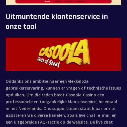
Sobre mí
Uitmuntende klantenservice in
Videobook
onze taal
Trabajos
Galería
Contacto
Ondanks ons ambitie naar een vlekkeloze
gebruikerservaring, kunnen er vragen of technische issues
opduiken. Om die reden biedt Casoola Casino een
professionele en toegankelijke klantenservice, helemaal
in het Nederlands. Ons supportteam staat klaar om te
assisteren via diverse kanalen, zoals live chat, e-mail en
een uitgebreide FAQ-sectie op de website. De live chat