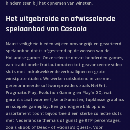
hindernissen bij het opnemen van winsten.
Het uitgebreide en afwisselende
spelaanbod van Casoola
Naast veiligheid bieden wij een omvangrijk en gevarieerd
spelaanbod dat is afgestemd op de wensen van de
Hollandse gamer. Onze selectie omvat honderden games,
van traditionele fruitautomaten tot geavanceerde video
slots met indrukwekkende verhaallijnen en grote
winstpotentialen. We werken uitsluitend in zee met
gerenommeerde softwareproviders zoals NetEnt,
Pragmatic Play, Evolution Gaming en Play’n GO, wat
garant staat voor eerlijke uitkomsten, topklasse graphics
en soepele gameplay. Een grondigere blik op ons
assortiment toont bijvoorbeeld een sterke collectie slots
met Nederlandse thema’s of gunstige RTP-percentages,
zoals «Book of Dead» of «Gonzo’s Quest». Voor