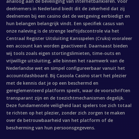
analoog aan de beveiliging van internetbankieren. Voor
deelnemers in Nederland biedt dit de zekerheid dat zij
deelnemen bij een casino dat de wetgeving eerbiedigt en
hun belangen belangrijk vindt. Een specifiek casus van
onze naleving is de strenge leeftijdscontrole via het
Centraal Register Uitsluiting Kansspelen (Cruks) vooraleer
een account kan worden geactiveerd. Daarnaast bieden
wij tools zoals eigen stortingslimieten, time-outs en
vrijwillige uitsluiting, alle binnen het raamwerk van de
Nederlandse wet en simpel configureerbaar vanuit het
accountdashboard. Bij Casoola Casino start het plezier
met de kennis dat je op een beschermd en
gereglementeerd platform speelt, waar de voorschriften
transparant zijn en de toezichtmechanismen degelijk.
Deze fundamentele veiligheid laat spelers toe zich totaal
te richten op het plezier, zonder zich zorgen te maken
over de betrouwbaarheid van het platform of de
bescherming van hun persoonsgegevens.