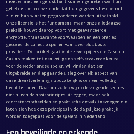
moeten met een gerust hart kunnen genieten van hun
geliefde spellen, wetende dat hun gegevens beschermd
zijn en hun winsten gegarandeerd worden uitbetaald.
Onze licentie is het fundament, maar onze alledaagse
praktijk bouwt daarop voort met geavanceerde
encryptie, transparante voorwaarden en een precies
gecureerde collectie spellen van ‘s werelds beste
providers. Dit artikel gaat in de zeven pijlers die Casoola
Casino maken tot een veilige en zelfverzekerde keuze
voor de Nederlandse speler. Wij vinden dat een
uitgebreide en diepgaande uitleg over elk aspect van
onze dienstverlening noodzakelijk is om een volledig
beeld te tonen. Daarom zullen wij in de volgende secties
niet alleen de basisprincipes uitleggen, maar ook
concrete voorbeelden en praktische details toevoegen die
laten zien hoe deze principes in de dagelijkse praktijk
worden toegepast voor de spelers in Nederland.
Een beveiligde en erkende