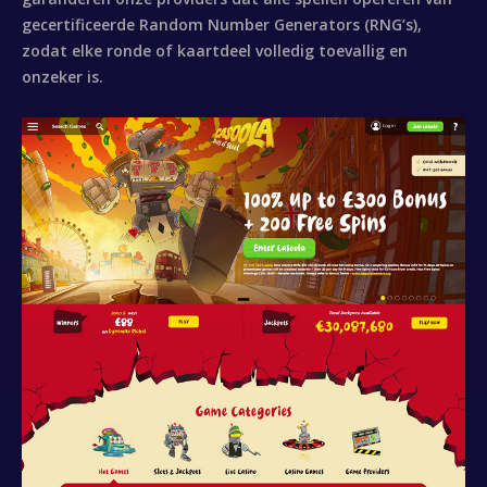
gecertificeerde Random Number Generators (RNG’s),
zodat elke ronde of kaartdeel volledig toevallig en
onzeker is.
Inicio