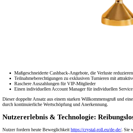
Maßgeschneiderte Cashback-Angebote, die Verluste reduzieren
Teilnahmeberechtigungen zu exklusiven Turnieren mit attraktiv
Raschere Auszahlungen für VIP-Mitglieder
Einen individuellen Account Manager für individuellen Service
Dieser doppelte Ansatz aus einem starken Willkommensgruß und einem 
durch kontinuierliche Wertschöpfung und Anerkennung.
Nutzererlebnis & Technologie: Reibungslos
Nutzer fordern heute Beweglichkeit
https://crystal-roll.eu/de-de/
. Sie 