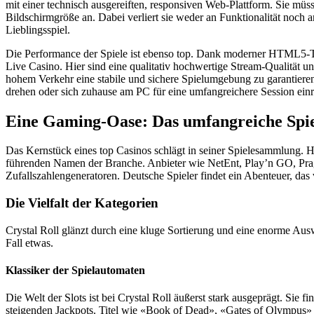
mit einer technisch ausgereiften, responsiven Web-Plattform. Sie müss
Bildschirmgröße an. Dabei verliert sie weder an Funktionalität noch an 
Lieblingsspiel.
Die Performance der Spiele ist ebenso top. Dank moderner HTML5-Techn
Live Casino. Hier sind eine qualitativ hochwertige Stream-Qualität und
hohem Verkehr eine stabile und sichere Spielumgebung zu garantieren
drehen oder sich zuhause am PC für eine umfangreichere Session einr
Eine Gaming-Oase: Das umfangreiche Spiel
Das Kernstück eines top Casinos schlägt in seiner Spielesammlung. Hi
führenden Namen der Branche. Anbieter wie NetEnt, Play’n GO, Pragma
Zufallszahlengeneratoren. Deutsche Spieler findet ein Abenteuer, das
Die Vielfalt der Kategorien
Crystal Roll glänzt durch eine kluge Sortierung und eine enorme Ausw
Fall etwas.
Klassiker der Spielautomaten
Die Welt der Slots ist bei Crystal Roll äußerst stark ausgeprägt. S
steigenden Jackpots. Titel wie «Book of Dead», «Gates of Olympus» o