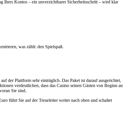
 Ihres Kontos – ein unverzichtbarer Sicherheitsschritt – wird klar
ntrieren, was zählt: den Spielspaß.
 der Plattform sehr einträglich. Das Paket ist darauf ausgerichtet,
Aktionen verdeutlichen, dass das Casino seinen Gästen von Beginn an
woran Sie sind.
uro führt Sie auf der Treueleiter weiter nach oben und schaltet