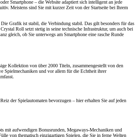
der Smartphone – die Website adaptiert sich intelligent an jede
itiv. Meistens sind Sie mit kurzer Zeit von der Startseite bei Ihrem
 Grafik ist stabil, die Verbindung stabil. Das gilt besonders für das
ystal Roll setzt stetig in seine technische Infrastruktur, um auch bei
. Ganz gleich, ob Sie unterwegs am Smartphone eine rasche Runde
iesige Kollektion von über 2000 Titeln, zusammengestellt von den
e Spielmechaniken und vor allem für die Echtheit ihrer
mfasst.
 Reiz der Spielautomaten bevorzugen – hier erhalten Sie auf jeden
deo-Slots mit aufwendigen Bonusrunden, Megaways-Mechaniken und
le von thematisch einzigartigen Spielen, die Sie in ferne Welten