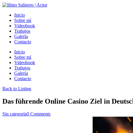
Inicio
Sobre mí
Videobook
Trabajos
Galería
Contacto
Inicio
Sobre mí
Videobook
Trabajos
Galería
Contacto
Back to Listing
Das führende Online Casino Ziel in Deutsch
Sin categoría
0 Comments