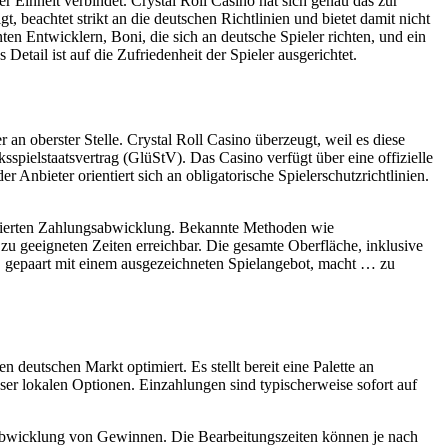
ner Einheit verbindet. Crystal Roll Casino hat sich genau das zur
gt, beachtet strikt an die deutschen Richtlinien und bietet damit nicht
n Entwicklern, Boni, die sich an deutsche Spieler richten, und ein
etail ist auf die Zufriedenheit der Spieler ausgerichtet.
an oberster Stelle. Crystal Roll Casino überzeugt, weil es diese
sspielstaatsvertrag (GlüStV). Das Casino verfügt über eine offizielle
r Anbieter orientiert sich an obligatorische Spielerschutzrichtlinien.
alisierten Zahlungsabwicklung. Bekannte Methoden wie
u geeigneten Zeiten erreichbar. Die gesamte Oberfläche, inklusive
g, gepaart mit einem ausgezeichneten Spielangebot, macht … zu
n deutschen Markt optimiert. Es stellt bereit eine Palette an
eser lokalen Optionen. Einzahlungen sind typischerweise sofort auf
le Abwicklung von Gewinnen. Die Bearbeitungszeiten können je nach