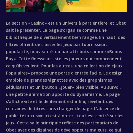
La section «Casino» est un univers à part entière, et Qbet
sait le présenter. La page s’organise comme une
bibliothèque de divertissement bien rangée. En haut, des
filtres offrent de classer les jeux par fournisseur,
popularité, nouveauté, ou par attributs comme «Bonus
Buy». Cette finesse assiste les joueurs qui comprennent
ce qu’ils veulent. Pour les autres, une collection de «Jeux
Populaires» propose une porte d’entrée facile. Le design
emploie de grandes vignettes avec des graphismes
séduisants et un bouton «Jouer» bien visible. Au survol,
une petite animation apporte du dynamisme. La page
s’affiche vite et le défilement est infini, révélant des
centaines de titres sans changer de page. L’absence de
publicité intrusive ici est à noter ; tout est centré sur les
jeux. Cette salle principale reflète des partenariats de
Qbet avec des dizaines de développeurs majeurs, ce qui