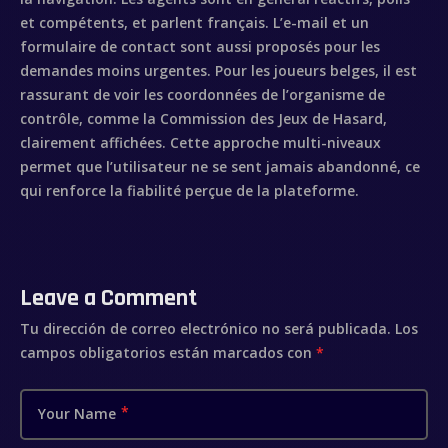
et compétents, et parlent français. L’e-mail et un
formulaire de contact sont aussi proposés pour les
demandes moins urgentes. Pour les joueurs belges, il est
rassurant de voir les coordonnées de l’organisme de
contrôle, comme la Commission des Jeux de Hasard,
clairement affichées. Cette approche multi-niveaux
permet que l’utilisateur ne se sent jamais abandonné, ce
qui renforce la fiabilité perçue de la plateforme.
Leave a Comment
Tu dirección de correo electrónico no será publicada.
Los
campos obligatorios están marcados con
*
Your Name