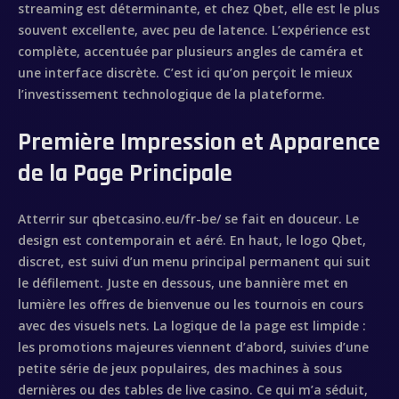
streaming est déterminante, et chez Qbet, elle est le plus
souvent excellente, avec peu de latence. L’expérience est
complète, accentuée par plusieurs angles de caméra et
une interface discrète. C’est ici qu’on perçoit le mieux
l’investissement technologique de la plateforme.
Première Impression et Apparence
de la Page Principale
Atterrir sur qbetcasino.eu/fr-be/ se fait en douceur. Le
design est contemporain et aéré. En haut, le logo Qbet,
discret, est suivi d’un menu principal permanent qui suit
le défilement. Juste en dessous, une bannière met en
lumière les offres de bienvenue ou les tournois en cours
avec des visuels nets. La logique de la page est limpide :
les promotions majeures viennent d’abord, suivies d’une
petite série de jeux populaires, des machines à sous
dernières ou des tables de live casino. Ce qui m’a séduit,