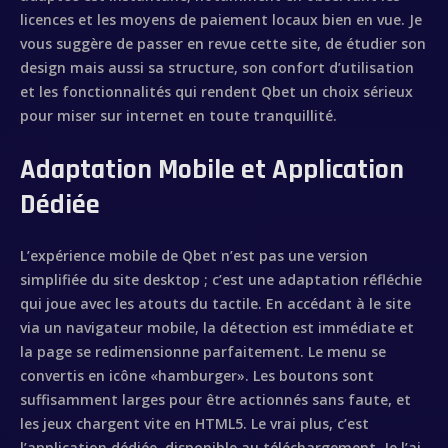
licences et les moyens de paiement locaux bien en vue. Je
vous suggère de passer en revue cette site, de étudier son
design mais aussi sa structure, son confort d’utilisation
et les fonctionnalités qui rendent Qbet un choix sérieux
pour miser sur internet en toute tranquillité.
Adaptation Mobile et Application
Dédiée
L’expérience mobile de Qbet n’est pas une version
simplifiée du site desktop ; c’est une adaptation réfléchie
qui joue avec les atouts du tactile. En accédant à le site
via un navigateur mobile, la détection est immédiate et
la page se redimensionne parfaitement. Le menu se
convertis en icône «hamburger». Les boutons sont
suffisamment larges pour être actionnés sans faute, et
les jeux chargent vite en HTML5. Le vrai plus, c’est
l’application dédiée, disponible au téléchargement. Je l’ai