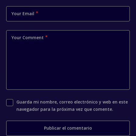
Your Email
Your Comment
Guarda mi nombre, correo electrónico y web en este
navegador para la próxima vez que comente.