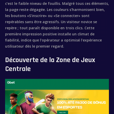
c’est le faible niveau de fouillis. Malgré tous ces éléments,
la page reste dégagée. Les couleurs s’harmonisent bien,
les boutons «S’inscrire» ou «Se connecter» sont
repérables sans être agressifs. Un visiteur novice se
repère ; tout paraît disponible en trois clics. Cette
première impression positive installe un climat de
fiabilité, indice que l’opérateur a optimisé l’expérience
utilisateur dès le premier regard.
Découverte de la Zone de Jeux
Centrale