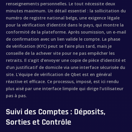
renseignements personnelles. Le tout nécessite deux
minutes maximum. Un détail essentiel : la sollicitation du
numéro de registre national belge, une exigence légale
pour la vérification d’identité dans le pays, qui montre la
conformité de la plateforme. Après soumission, un e-mail
de confirmation avec un lien valide le compte. La phase
de vérification (KYC) peut se faire plus tard, mais je
conseille de la achever vite pour ne pas empêcher les
retraits. Il s’agit d’envoyer une copie de pièce d’identité et
d’un justificatif de domicile via une interface sécurisée du
site. L’équipe de vérification de Qbet est en général
réactive et efficace. Ce processus, imposé, est ici rendu
plus aisé par une interface limpide qui dirige l’utilisateur
pas à pas.
Suivi des Comptes : Déposits,
Sorties et Contrôle