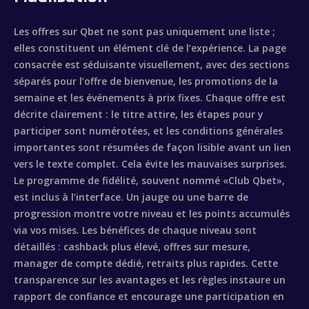
Les offres sur Qbet ne sont pas uniquement une liste ;
elles constituent un élément clé de l’expérience. La page
consacrée est séduisante visuellement, avec des sections
séparés pour l’offre de bienvenue, les promotions de la
semaine et les événements à prix fixes. Chaque offre est
décrite clairement : le titre attire, les étapes pour y
participer sont numérotées, et les conditions générales
importantes sont résumées de façon lisible avant un lien
vers le texte complet. Cela évite les mauvaises surprises.
Le programme de fidélité, souvent nommé «Club Qbet»,
est inclus à l’interface. Un jauge ou une barre de
progression montre votre niveau et les points accumulés
via vos mises. Les bénéfices de chaque niveau sont
détaillés : cashback plus élevé, offres sur mesure,
manager de compte dédié, retraits plus rapides. Cette
transparence sur les avantages et les règles instaure un
rapport de confiance et encourage une participation en