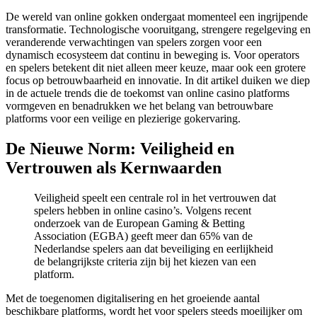
De wereld van online gokken ondergaat momenteel een ingrijpende
transformatie. Technologische vooruitgang, strengere regelgeving en
veranderende verwachtingen van spelers zorgen voor een
dynamisch ecosysteem dat continu in beweging is. Voor operators
en spelers betekent dit niet alleen meer keuze, maar ook een grotere
focus op betrouwbaarheid en innovatie. In dit artikel duiken we diep
in de actuele trends die de toekomst van online casino platforms
vormgeven en benadrukken we het belang van betrouwbare
platforms voor een veilige en plezierige gokervaring.
De Nieuwe Norm: Veiligheid en
Vertrouwen als Kernwaarden
Veiligheid speelt een centrale rol in het vertrouwen dat
spelers hebben in online casino’s. Volgens recent
onderzoek van de European Gaming & Betting
Association (EGBA) geeft meer dan 65% van de
Nederlandse spelers aan dat beveiliging en eerlijkheid
de belangrijkste criteria zijn bij het kiezen van een
platform.
Met de toegenomen digitalisering en het groeiende aantal
beschikbare platforms, wordt het voor spelers steeds moeilijker om