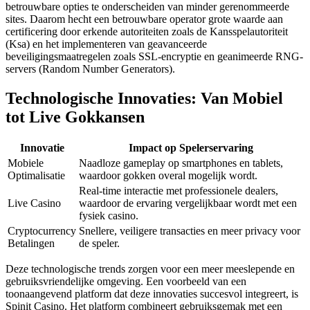
betrouwbare opties te onderscheiden van minder gerenommeerde
sites. Daarom hecht een betrouwbare operator grote waarde aan
certificering door erkende autoriteiten zoals de Kansspelautoriteit
(Ksa) en het implementeren van geavanceerde
beveiligingsmaatregelen zoals SSL-encryptie en geanimeerde RNG-
servers (Random Number Generators).
Technologische Innovaties: Van Mobiel
tot Live Gokkansen
Innovatie
Impact op Spelerservaring
Mobiele
Naadloze gameplay op smartphones en tablets,
Optimalisatie
waardoor gokken overal mogelijk wordt.
Real-time interactie met professionele dealers,
Live Casino
waardoor de ervaring vergelijkbaar wordt met een
fysiek casino.
Cryptocurrency
Snellere, veiligere transacties en meer privacy voor
Betalingen
de speler.
Deze technologische trends zorgen voor een meer meeslepende en
gebruiksvriendelijke omgeving. Een voorbeeld van een
toonaangevend platform dat deze innovaties succesvol integreert, is
Spinit Casino. Het platform combineert gebruiksgemak met een