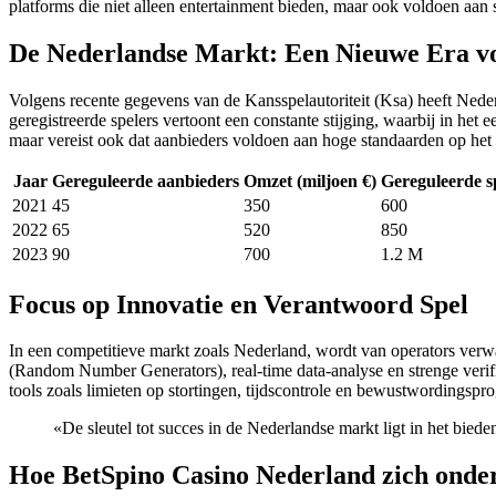
platforms die niet alleen entertainment bieden, maar ook voldoen aan
De Nederlandse Markt: Een Nieuwe Era v
Volgens recente gegevens van de Kansspelautoriteit (Ksa) heeft Nede
geregistreerde spelers vertoont een constante stijging, waarbij in h
maar vereist ook dat aanbieders voldoen aan hoge standaarden op het 
Jaar
Gereguleerde aanbieders
Omzet (miljoen €)
Gereguleerde sp
2021
45
350
600
2022
65
520
850
2023
90
700
1.2 M
Focus op Innovatie en Verantwoord Spel
In een competitieve markt zoals Nederland, wordt van operators verw
(Random Number Generators), real-time data-analyse en strenge verifi
tools zoals limieten op stortingen, tijdscontrole en bewustwordingsp
«De sleutel tot succes in de Nederlandse markt ligt in het bie
Hoe BetSpino Casino Nederland zich onder