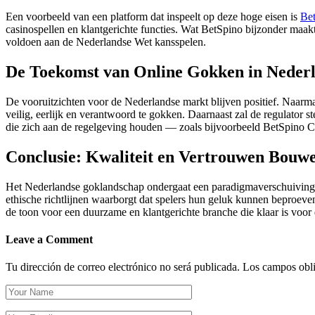
Een voorbeeld van een platform dat inspeelt op deze hoge eisen is
Be
casinospellen en klantgerichte functies. Wat BetSpino bijzonder maakt,
voldoen aan de Nederlandse Wet kansspelen.
De Toekomst van Online Gokken in Neder
De vooruitzichten voor de Nederlandse markt blijven positief. Naarm
veilig, eerlijk en verantwoord te gokken. Daarnaast zal de regulator
die zich aan de regelgeving houden — zoals bijvoorbeeld BetSpino 
Conclusie: Kwaliteit en Vertrouwen Bouw
Het Nederlandse goklandschap ondergaat een paradigmaverschuiving 
ethische richtlijnen waarborgt dat spelers hun geluk kunnen beproeve
de toon voor een duurzame en klantgerichte branche die klaar is voor
Leave a Comment
Tu dirección de correo electrónico no será publicada.
Los campos obli