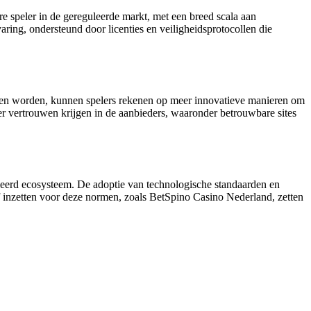
are speler in de gereguleerde markt, met een breed scala aan
aring, ondersteund door licenties en veiligheidsprotocollen die
assen worden, kunnen spelers rekenen op meer innovatieve manieren om
er vertrouwen krijgen in de aanbieders, waaronder betrouwbare sites
erd ecosysteem. De adoptie van technologische standaarden en
ef inzetten voor deze normen, zoals BetSpino Casino Nederland, zetten