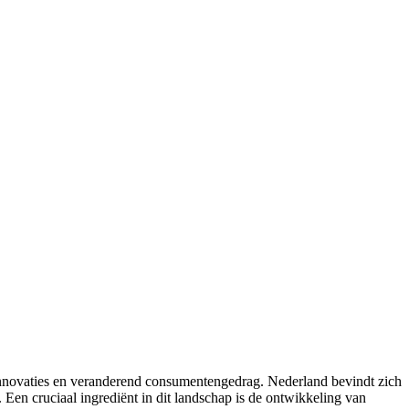
 innovaties en veranderend consumentengedrag. Nederland bevindt zich
 Een cruciaal ingrediënt in dit landschap is de ontwikkeling van