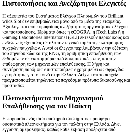
Πιστοποιήσεις και Ανεξάρτητοι Ελεγκτές
Η αξιοπιστία του Συστήματος Ελέγχου Πληρωμών του Brilliant
wilds Slot δεν επιβεβαιώνεται μόνο από τα μέσα της εταιρείας.
Αξιολογείται από κορυφαίους ανεξάρτητους οργανισμούς ελέγχου
και πιστοποίησης. Ιδρύματα όπως η eCOGRA, η iTech Labs ή η
Gaming Laboratories International (GLI) εκτελούν περιοδικούς και
ενδελεχείς εξετάσεις σε όλο τον τεχνικό τομέα της πλατφόρμας
τυχερών παιχνιδιών. Αυτοί οι έλεγχοι περιλαμβάνουν την εξέταση
του πηγαίου κώδικα της RNG, τη αριθμητική επαλήθευση των
δεδομένων σε εκατομμύρια από δοκιμαστικές σπιν, και την
επιθεώρηση των μηχανισμών επαλήθευσης. Η λήψη και
συντήρηση παρόμοιων πιστοποιήσεων χρησιμεύει ως σφραγίδα
εγκυρότητας για το κοινό στην Ελλάδα. Δείχνει ότι το παιχνίδι
πραγματοποιείται τηρώντας τα παγκόσμια πρότυπα δικαιοσύνης και
προστασίας.
Πλεονεκτήματα του Μηχανισμού
Επαλήθευσης για τον Παίκτη
Η παρουσία ενός τόσο αυστηρού συστήματος προσφέρει
ουσιαστικά πλεονεκτήματα για τον πελάτη στην Ελλάδα. Δίνει
εγγύηση αμεροληψίας, καθώς κάθε έκβαση προέρχεται από