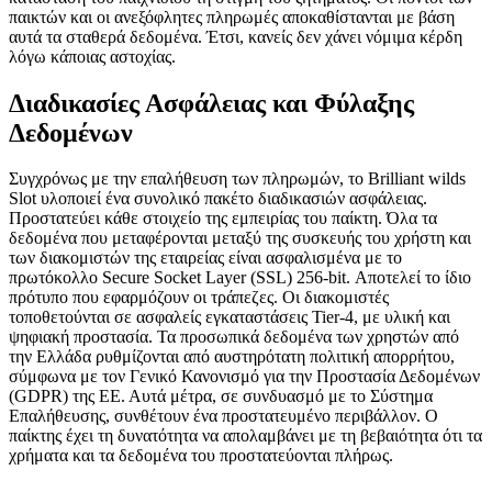
παικτών και οι ανεξόφλητες πληρωμές αποκαθίστανται με βάση
αυτά τα σταθερά δεδομένα. Έτσι, κανείς δεν χάνει νόμιμα κέρδη
λόγω κάποιας αστοχίας.
Διαδικασίες Ασφάλειας και Φύλαξης
Δεδομένων
Συγχρόνως με την επαλήθευση των πληρωμών, το Brilliant wilds
Slot υλοποιεί ένα συνολικό πακέτο διαδικασιών ασφάλειας.
Προστατεύει κάθε στοιχείο της εμπειρίας του παίκτη. Όλα τα
δεδομένα που μεταφέρονται μεταξύ της συσκευής του χρήστη και
των διακομιστών της εταιρείας είναι ασφαλισμένα με το
πρωτόκολλο Secure Socket Layer (SSL) 256-bit. Αποτελεί το ίδιο
πρότυπο που εφαρμόζουν οι τράπεζες. Οι διακομιστές
τοποθετούνται σε ασφαλείς εγκαταστάσεις Tier-4, με υλική και
ψηφιακή προστασία. Τα προσωπικά δεδομένα των χρηστών από
την Ελλάδα ρυθμίζονται από αυστηρότατη πολιτική απορρήτου,
σύμφωνα με τον Γενικό Κανονισμό για την Προστασία Δεδομένων
(GDPR) της ΕΕ. Αυτά μέτρα, σε συνδυασμό με το Σύστημα
Επαλήθευσης, συνθέτουν ένα προστατευμένο περιβάλλον. Ο
παίκτης έχει τη δυνατότητα να απολαμβάνει με τη βεβαιότητα ότι τα
χρήματα και τα δεδομένα του προστατεύονται πλήρως.