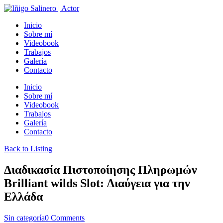
Inicio
Sobre mí
Videobook
Trabajos
Galería
Contacto
Inicio
Sobre mí
Videobook
Trabajos
Galería
Contacto
Back to Listing
Διαδικασία Πιστοποίησης Πληρωμών
Brilliant wilds Slot: Διαύγεια για την
Ελλάδα
Sin categoría
0 Comments