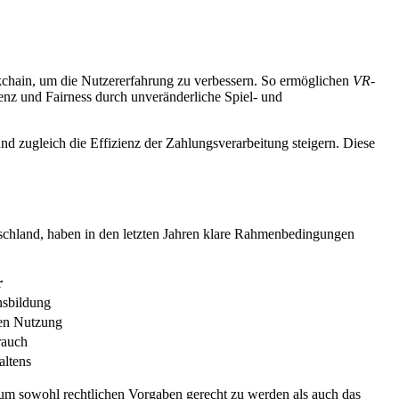
ckchain, um die Nutzererfahrung zu verbessern. So ermöglichen
VR-
nz und Fairness durch unveränderliche Spiel- und
nd zugleich die Effizienz der Zahlungsverarbeitung steigern. Diese
schland, haben in den letzten Jahren klare Rahmenbedingungen
r
nsbildung
len Nutzung
rauch
altens
n, um sowohl rechtlichen Vorgaben gerecht zu werden als auch das