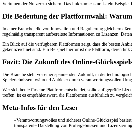
Vertrauen der Nutzer zu sichern. Das link zum casino ist ein Beispiel 
Die Bedeutung der Plattformwahl: Warum Q
In einer Branche, die von Innovation und Regulierung gleichermaßen g
regelmäßig transparent aufbereitete Informationen zu Lizenzen, Datens
Ein Blick auf die verfügbaren Plattformen zeigt, dass die besten Anb
gekennzeichnet sind. Ein Beispiel hierfür ist die Plattform, deren li
Fazit: Die Zukunft des Online-Glücksspiel
Die Branche steht vor einer spannenden Zukunft, in der technologis
Spielerlebnissen, während Anbieter durch verantwortungsvollen Umga
Wer sich heute für eine Plattform entscheidet, sollte auf geprüfte Li
treffen, ist es empfehlenswert, die Plattformen ausführlich zu verglei
Meta-Infos für den Leser
«Verantwortungsvolles und sicheres Online-Glücksspiel basiert
transparente Darstellung von Prüfergebnissen und Lizenzierunge