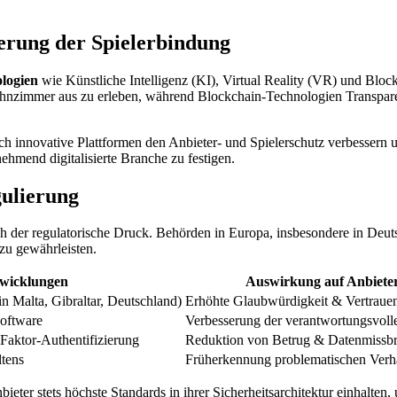
gerung der Spielerbindung
ologien
wie Künstliche Intelligenz (KI), Virtual Reality (VR) und Blo
ohnzimmer aus zu erleben, während Blockchain-Technologien Transpare
ch innovative Plattformen den Anbieter- und Spielerschutz verbessern u
ehmend digitalisierte Branche zu festigen.
gulierung
 der regulatorische Druck. Behörden in Europa, insbesondere in Deut
zu gewährleisten.
twicklungen
Auswirkung auf Anbiete
in Malta, Gibraltar, Deutschland)
Erhöhte Glaubwürdigkeit & Vertraue
software
Verbesserung der verantwortungsvol
Faktor-Authentifizierung
Reduktion von Betrug & Datenmissb
ltens
Früherkennung problematischen Verh
ieter stets höchste Standards in ihrer Sicherheitsarchitektur einhalte