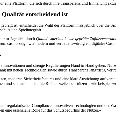
für eine Plattform, die sich durch ihre Transparenz und Einhaltung aktu
ualität entscheidend ist
eprägt ist, entscheidet die Wahl der Plattform maßgeblich über die Sic
chutz und Spielintegrität.
ieter maßgeblich durch
Qualitätsmerkmale wie geprüfte Zufallsgenerato
nk zum casino zeigt, wie modern und vertrauenswürdig ein digitales Casi
s
che Innovationen und strenge Regulierungen Hand in Hand gehen. Nutze
ng mit neuen Technologien sowie durch Transparenz langfristig Vertra
zenzen, moderne Sicherheitsfeatures und eine klare Ausrichtung auf ver
chen und sich auf anerkannte Referenzseiten zu stützen – wie beispielsw
 auf regulatorischer Compliance, innovativen Technologien und der Wah
n eine essenzielle Rolle für das Schutzbedürfnis der Nutzer.»