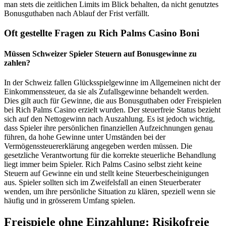
man stets die zeitlichen Limits im Blick behalten, da nicht genutztes
Bonusguthaben nach Ablauf der Frist verfällt.
Oft gestellte Fragen zu Rich Palms Casino Boni
Müssen Schweizer Spieler Steuern auf Bonusgewinne zu
zahlen?
In der Schweiz fallen Glücksspielgewinne im Allgemeinen nicht der
Einkommenssteuer, da sie als Zufallsgewinne behandelt werden.
Dies gilt auch für Gewinne, die aus Bonusguthaben oder Freispielen
bei Rich Palms Casino erzielt wurden. Der steuerfreie Status bezieht
sich auf den Nettogewinn nach Auszahlung. Es ist jedoch wichtig,
dass Spieler ihre persönlichen finanziellen Aufzeichnungen genau
führen, da hohe Gewinne unter Umständen bei der
Vermögenssteuererklärung angegeben werden müssen. Die
gesetzliche Verantwortung für die korrekte steuerliche Behandlung
liegt immer beim Spieler. Rich Palms Casino selbst zieht keine
Steuern auf Gewinne ein und stellt keine Steuerbescheinigungen
aus. Spieler sollten sich im Zweifelsfall an einen Steuerberater
wenden, um ihre persönliche Situation zu klären, speziell wenn sie
häufig und in grösserem Umfang spielen.
Freispiele ohne Einzahlung: Risikofreie