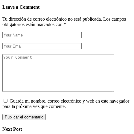
Leave a Comment
Tu dirección de correo electrónico no será publicada.
Los campos
obligatorios están marcados con
*
Guarda mi nombre, correo electrónico y web en este navegador
para la próxima vez que comente.
Next Post