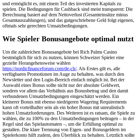
und ermöglicht es, mit einem Teil des investierten Kapitals zu
spielen. Die Bedingungen für Cashback sind meist transparent: Die
Berechnung basiert auf dem Nettoverlust (Gesamteinsätze minus
Gesamtauszahlungen), und das gutgeschriebene Geld folgt eigenen,
oftmals sehr gerechten Umsatzbedingungen.
Wie Spieler Bonusangebote optimal nutzt
Um die zahlreichen Bonusangebote bei Rich Palms Casino
bestmöglich für sich zu nutzen, können Schweizer Spieler eine
gezielte Herangehensweise wählen
https://nordicfinanceforum.com/de-ch/
. Als Erstes gilt es, alle
verfügbaren Promotionen im Auge zu behalten, was durch den
Newsletter und den Login-Bereich einfach möglich ist. Bei der
Auswahl eines Bonus sollte nicht nur der absolute Geldwert,
sondern vor allem das Verhältnis aus Bonusbetrag und den damit
verbundenen Umsatzbedingungen eingeschätzt werden. Ein
kleinerer Bonus mit ebenso niedrigeren Wagering Requirements
kann oft vorteilhafter sein als ein hoher Bonus mit unrealistisch
hohen Umsatzforderungen. Des Weiteren ist es ratsam, die Spiele zu
wählen, die zu 100% zu den Umsatzbedingungen beitragen – in der
Regel sind das Spielautomaten –, um die Erfüllung optimal zu
gestalten. Die klare Trennung von Eigen- und Bonusgeldern im
Spielerkonto hilft zudem, den Überblick zu behalten. Letztlich sollte