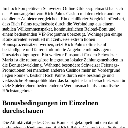
Im hoch kompetitiven Schweizer Online-Glücksspielmarkt hat sich
das Bonusangebot von Rich Palms Casino mit dem vieler anderer
etablierter Anbieter vergleichen. Ein detaillierter Vergleich offenbart,
dass Rich Palms regelmässig durch die Verbindung aus einem
stabilen Willkommenspaket, kontinuierlichen Reload-Boni und
einem bedeutenden VIP-Programm überzeugt. Wohingegen einige
Konkurrenten eventuell mit zeitweise extrem hohen
Bonusprozentsätzen werben, setzt Rich Palms oftmals auf
beständigere und fairer strukturierte Angebote mit mässigeren
Umsatzbedingungen. Ein weiterer Pluspunkt für den Schweizer
Markt ist die reibungslose Integration lokaler Zahlungsmethoden in
die Bonusabwicklung. Während besondere Schweizer Feiertags-
Promotionen bei manchen anderen Casinos mehr im Vordergrund
liegen können, besticht Rich Palms durch eine beständige und
verlässliche Bonuspolitik über das komplette Jahr betrachtet, was für
viele Spieler einen bedeutenderen Wert ausmacht als sporadische
Höchstangebote.
Bonusbedingungen im Einzelnen
durchschauen
Die Attraktivität jedes Casino-Bonus ist gekoppelt mit den damit
verbundenen Bedingungen. Bei Rich Palms Casino ist es für Spieler