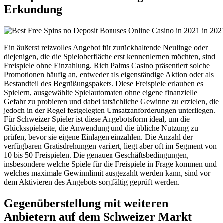
Erkundung
Ein äußerst reizvolles Angebot für zurückhaltende Neulinge oder
diejenigen, die die Spieloberfläche erst kennenlernen möchten, sind
Freispiele ohne Einzahlung. Rich Palms Casino präsentiert solche
Promotionen häufig an, entweder als eigenständige Aktion oder als
Bestandteil des Begrüßungspakets. Diese Freispiele erlauben es
Spielern, ausgewählte Spielautomaten ohne eigene finanzielle
Gefahr zu probieren und dabei tatsächliche Gewinne zu erzielen, die
jedoch in der Regel festgelegten Umsatzanforderungen unterliegen.
Für Schweizer Spieler ist diese Angebotsform ideal, um die
Glücksspielseite, die Anwendung und die übliche Nutzung zu
prüfen, bevor sie eigene Einlagen einzahlen. Die Anzahl der
verfügbaren Gratisdrehungen variiert, liegt aber oft im Segment von
10 bis 50 Freispielen. Die genauen Geschäftsbedingungen,
insbesondere welche Spiele für die Freispiele in Frage kommen und
welches maximale Gewinnlimit ausgezahlt werden kann, sind vor
dem Aktivieren des Angebots sorgfältig geprüft werden.
Gegenüberstellung mit weiteren
Anbietern auf dem Schweizer Markt