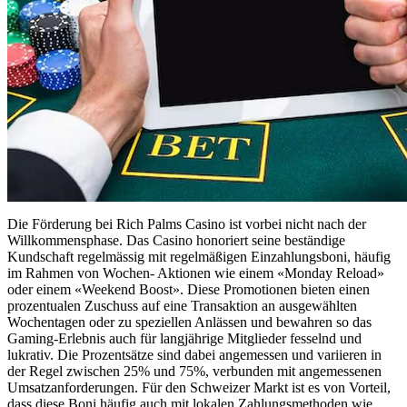
Die Förderung bei Rich Palms Casino ist vorbei nicht nach der
Willkommensphase. Das Casino honoriert seine beständige
Kundschaft regelmässig mit regelmäßigen Einzahlungsboni, häufig
im Rahmen von Wochen- Aktionen wie einem «Monday Reload»
oder einem «Weekend Boost». Diese Promotionen bieten einen
prozentualen Zuschuss auf eine Transaktion an ausgewählten
Wochentagen oder zu speziellen Anlässen und bewahren so das
Gaming-Erlebnis auch für langjährige Mitglieder fesselnd und
lukrativ. Die Prozentsätze sind dabei angemessen und variieren in
der Regel zwischen 25% und 75%, verbunden mit angemessenen
Umsatzanforderungen. Für den Schweizer Markt ist es von Vorteil,
dass diese Boni häufig auch mit lokalen Zahlungsmethoden wie