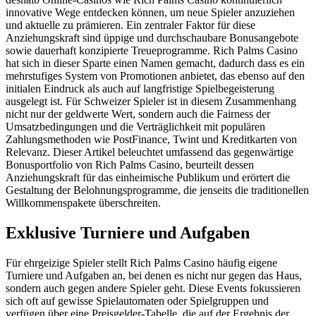
innovative Wege entdecken können, um neue Spieler anzuziehen
und aktuelle zu prämieren. Ein zentraler Faktor für diese
Anziehungskraft sind üppige und durchschaubare Bonusangebote
sowie dauerhaft konzipierte Treueprogramme. Rich Palms Casino
hat sich in dieser Sparte einen Namen gemacht, dadurch dass es ein
mehrstufiges System von Promotionen anbietet, das ebenso auf den
initialen Eindruck als auch auf langfristige Spielbegeisterung
ausgelegt ist. Für Schweizer Spieler ist in diesem Zusammenhang
nicht nur der geldwerte Wert, sondern auch die Fairness der
Umsatzbedingungen und die Verträglichkeit mit populären
Zahlungsmethoden wie PostFinance, Twint und Kreditkarten von
Relevanz. Dieser Artikel beleuchtet umfassend das gegenwärtige
Bonusportfolio von Rich Palms Casino, beurteilt dessen
Anziehungskraft für das einheimische Publikum und erörtert die
Gestaltung der Belohnungsprogramme, die jenseits die traditionellen
Willkommenspakete überschreiten.
Exklusive Turniere und Aufgaben
Für ehrgeizige Spieler stellt Rich Palms Casino häufig eigene
Turniere und Aufgaben an, bei denen es nicht nur gegen das Haus,
sondern auch gegen andere Spieler geht. Diese Events fokussieren
sich oft auf gewisse Spielautomaten oder Spielgruppen und
verfügen über eine Preisgelder-Tabelle, die auf der Ergebnis der