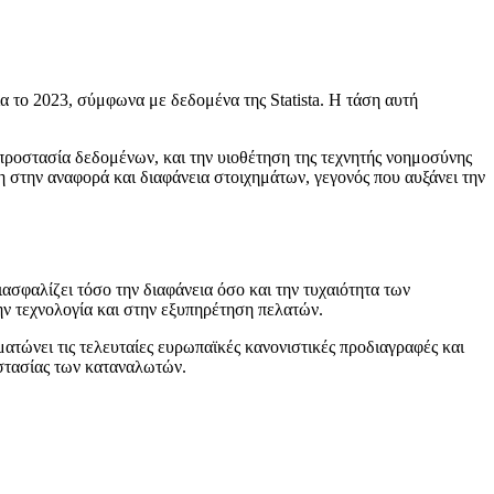
α το 2023, σύμφωνα με δεδομένα της Statista. Η τάση αυτή
προστασία δεδομένων, και την υιοθέτηση της τεχνητής νοημοσύνης
 στην αναφορά και διαφάνεια στοιχημάτων, γεγονός που αυξάνει την
ιασφαλίζει τόσο την διαφάνεια όσο και την τυχαιότητα των
ην τεχνολογία και στην εξυπηρέτηση πελατών.
ματώνει τις τελευταίες ευρωπαϊκές κανονιστικές προδιαγραφές και
στασίας των καταναλωτών.