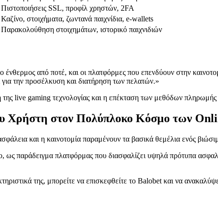
Πιστοποιήσεις SSL, προφίλ χρηστών, 2FA
Καζίνο, στοιχήματα, ζωντανά παιχνίδια, e-wallets
Παρακολούθηση στοιχημάτων, ιστορικό παιχνιδιών
ιο ένθερμος από ποτέ, και οι πλατφόρμες που επενδύουν στην καινοτο
δί για την προσέλκυση και διατήρηση των πελατών.»
ης live gaming τεχνολογίας και η επέκταση των μεθόδων πληρωμής εί
ου Χρήστη στον Πολύπλοκο Κόσμο των Onli
ασφάλεια και η καινοτομία παραμένουν τα βασικά θεμέλια ενός βιώσι
λο, ως παράδειγμα πλατφόρμας που διασφαλίζει υψηλά πρότυπα ασφαλε
κτηριστικά της, μπορείτε να επισκεφθείτε το Balobet και να ανακαλύψ