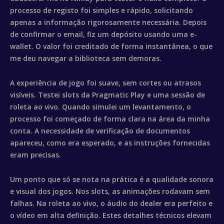
processo de registo foi simples e rápido, solicitando
apenas a informação rigorosamente necessária. Depois
de confirmar o email, fiz um depósito usando uma e-
wallet. O valor foi creditado de forma instantânea, o que
me deu navegar a biblioteca sem demoras.
A experiência de jogo foi suave, sem cortes ou atrasos
visíveis. Testei slots da Pragmatic Play e uma sessão de
roleta ao vivo. Quando simulei um levantamento, o
processo foi começado de forma clara na área da minha
conta. A necessidade de verificação de documentos
apareceu, como era esperado, e as instruções fornecidas
eram precisas.
Um ponto que só se nota na prática é a qualidade sonora
e visual dos jogos. Nos slots, as animações rodavam sem
falhas. Na roleta ao vivo, o áudio do dealer era perfeito e
o vídeo em alta definição. Estes detalhes técnicos elevam