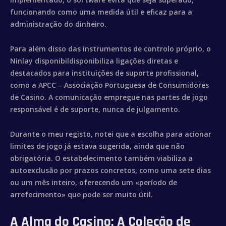
funcionando como uma medida útil e eficaz para a
administração do dinheiro.
Para além disso das instrumentos de controlo próprio, o
Ninlay disponibildisponibiliza ligações diretas e
destacados para instituições de suporte profissional,
como a APCC – Associação Portuguesa de Consumidores
de Casino. A comunicação empregue nas partes de jogo
responsável é de suporte, nunca de julgamento.
Durante o meu registo, notei que a escolha para acionar
limites de jogo já estava sugerida, ainda que não
obrigatória. O estabelecimento também viabiliza a
autoexclusão por prazos concretos, como uma sete dias
ou um mês inteiro, oferecendo um «período de
arrefecimento» que pode ser muito útil.
A Alma do Casino: A Coleção de