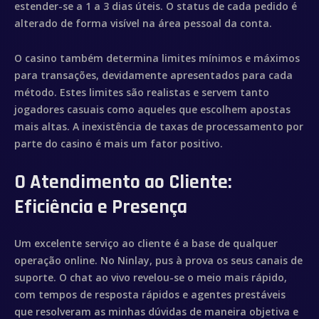
estender-se a 1 a 3 dias úteis. O status de cada pedido é
alterado de forma visível na área pessoal da conta.
O casino também determina limites mínimos e máximos
para transações, devidamente apresentados para cada
método. Estes limites são realistas e servem tanto
jogadores casuais como aqueles que escolhem apostas
mais altas. A inexistência de taxas de processamento por
parte do casino é mais um fator positivo.
O Atendimento ao Cliente:
Eficiência e Presença
Um excelente serviço ao cliente é a base de qualquer
operação online. No Ninlay, pus à prova os seus canais de
suporte. O chat ao vivo revelou-se o meio mais rápido,
com tempos de resposta rápidos e agentes prestáveis
que resolveram as minhas dúvidas de maneira objetiva e