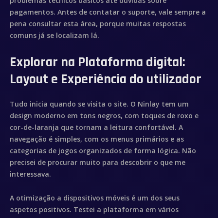
problemas técnicos básicos até dúvidas sobre
pagamentos. Antes de contatar o suporte, vale sempre a
pena consultar esta área, porque muitas respostas
comuns já se localizam lá.
Explorar na Plataforma digital:
Layout e Experiência do utilizador
Inicio
Tudo inicia quando se visita o site. O Ninlay tem um
design moderno em tons negros, com toques de roxo e
Sobre mí
cor-de-laranja que tornam a leitura confortável. A
navegação é simples, com os menus primários e as
Videobook
categorias de jogos organizados de forma lógica. Não
precisei de procurar muito para descobrir o que me
interessava.
Trabajos
A otimização a dispositivos móveis é um dos seus
Galería
aspetos positivos. Testei a plataforma em vários