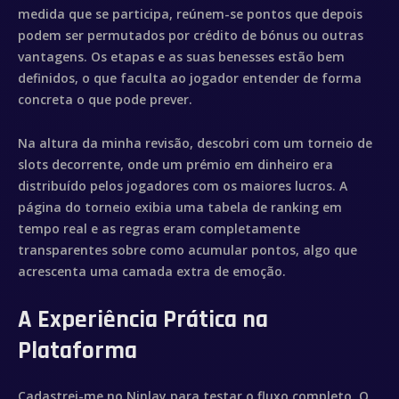
medida que se participa, reúnem-se pontos que depois
podem ser permutados por crédito de bónus ou outras
vantagens. Os etapas e as suas benesses estão bem
definidos, o que faculta ao jogador entender de forma
concreta o que pode prever.
Na altura da minha revisão, descobri com um torneio de
slots decorrente, onde um prémio em dinheiro era
distribuído pelos jogadores com os maiores lucros. A
página do torneio exibia uma tabela de ranking em
tempo real e as regras eram completamente
transparentes sobre como acumular pontos, algo que
acrescenta uma camada extra de emoção.
A Experiência Prática na
Plataforma
Cadastrei-me no Ninlay para testar o fluxo completo. O