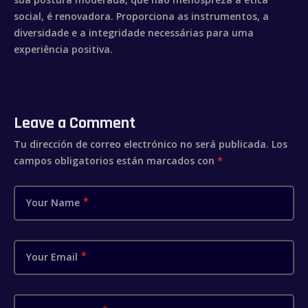
social, é renovadora. Proporciona as instrumentos, a
diversidade e a integridade necessárias para uma
experiência positiva.
Leave a Comment
Tu dirección de correo electrónico no será publicada.
Los
campos obligatorios están marcados con
*
Your Name
Your Email