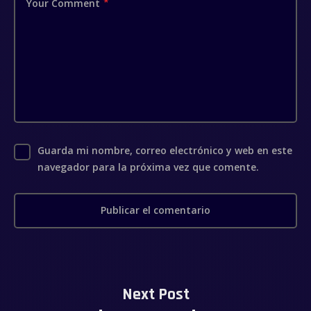
Your Comment
Guarda mi nombre, correo electrónico y web en este
navegador para la próxima vez que comente.
Next Post