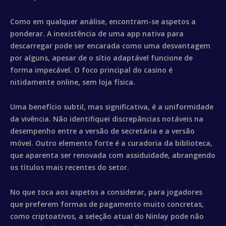
Como em qualquer análise, encontram-se aspetos a
ponderar. A inexistência de uma app nativa para
descarregar pode ser encarada como uma desvantagem
por alguns, apesar de o sítio adaptável funcione de
forma impecável. O foco principal do casino é
nitidamente online, sem loja física.
Uma benefício subtil, mas significativa, é a uniformidade
da vivência. Não identifiquei discrepâncias notáveis na
desempenho entre a versão de secretária e a versão
móvel. Outro elemento forte é a curadoria da biblioteca,
que aparenta ser renovada com assiduidade, abrangendo
os títulos mais recentes do setor.
No que toca aos aspetos a considerar, para jogadores
que preferem formas de pagamento muito concretas,
como criptoativos, a seleção atual do Ninlay pode não