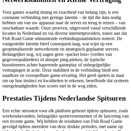
Voor games waarbij timing en exactheid van belang zijn, is een
constante verbinding met geringe latentie – de tijd die data nodig
hebben om van uw apparaat naar de server en terug te reizen – van
onschatbare waarde. Onze proeven, uitgevoerd vanaf verschillende
locaties in Nederland en via diverse internetproviders, tonen aan dat
Fish Road Game uitmuntende verbindingsstatistieken noteert. De
vastgestelde latentie bleef consequent laag, wat wijst op een
geoptimaliseerde netwerkroute en strategisch geplaatste servers.
Belangrijker nog, wij zagen geen «packet loss» (verlies van
gegevenspakketten) of abrupte ping-pieken, de typische
boosdoeners achter haperende gameplay of onbegrijpelijke
vertragingen in actie. Deze stabiliteit in de verbinding biedt een
naadloze en voorspelbare game-ervaring. Het geeft spelers in staat
om op hun instinct en kwaliteiten te rekenen, beseffende dat systeem
onregelmatigheden hun scores niet in de weg zitten.
Prestaties Tijdens Nederlandse Spitsuren
Een echte stresstest voor elk platform gebeurt tijdens spitsuren, zoals
weekendavonden, belangrijke sportevenementen of de lancering van
een recente game. Wij hebben de resultaten van Fish Road Game
gevolgd tijdens meerdere van deze drukke periodes, met name op