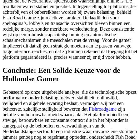
tijden dat de Nederlandse spelersbasis waarschijnlijk online is. De
resultaten waren stabiel en positief. In tegenstelling tot platforms die
achterblijven of onbereikbaar worden bij zware belasting, behield
Fish Road Game zijn reactieve karakter. De laadtijden voor
spelpagina’s, lobby’s en transactie-overzichten bleven binnen een
redelijke marge, zonder merkbare verslechtering. Deze consistentie
wijst op een robuuste capaciteitsplanning en automatische
schaalmechanismen die meeschalen met de vraag. Voor de gamer
impliceert dit dat zij geen strategie moeten aan te passen vanwege
trage interface-reacties, en dat zij kunnen rekenen dat toegang tot het
platform gegarandeerd is, precies wanneer zij er tijd voor hebben.
Conclusie: Een Solide Keuze voor de
Hollandse Gamer
Gebaseerd op onze uitgebreide analyse, die de technologische opzet,
performance onder belasting, netwerkstabiliteit, online-tijd,
veiligheid en algehele ervaring beslaat, vermogen wij met een
beheerste, zakelijke stelligheid beweren dat
Fishroadgame
zijn
belofte van betrouwbaarheid waarmaakt. Het platform biedt een
stevige, betrouwbare en constante context die in het bijzonder is
aangepast op de behoeften en verwachtingen van de
Nederlandstalige sector. In een industrie waar onvoorziene storingen
jammer genoeg nog te regelmatig optreden, onderscheidt Fish Road