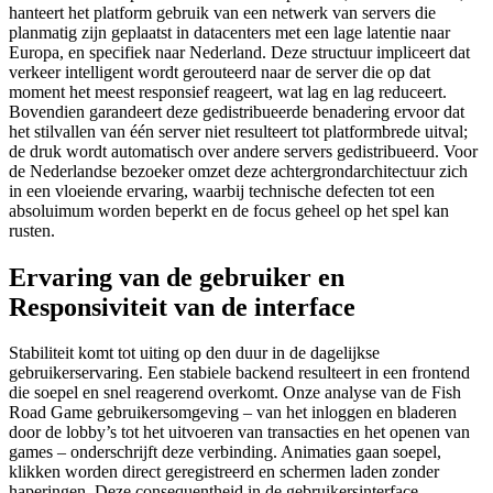
hanteert het platform gebruik van een netwerk van servers die
planmatig zijn geplaatst in datacenters met een lage latentie naar
Europa, en specifiek naar Nederland. Deze structuur impliceert dat
verkeer intelligent wordt gerouteerd naar de server die op dat
moment het meest responsief reageert, wat lag en lag reduceert.
Bovendien garandeert deze gedistribueerde benadering ervoor dat
het stilvallen van één server niet resulteert tot platformbrede uitval;
de druk wordt automatisch over andere servers gedistribueerd. Voor
de Nederlandse bezoeker omzet deze achtergrondarchitectuur zich
in een vloeiende ervaring, waarbij technische defecten tot een
absoluimum worden beperkt en de focus geheel op het spel kan
rusten.
Ervaring van de gebruiker en
Responsiviteit van de interface
Stabiliteit komt tot uiting op den duur in de dagelijkse
gebruikerservaring. Een stabiele backend resulteert in een frontend
die soepel en snel reagerend overkomt. Onze analyse van de Fish
Road Game gebruikersomgeving – van het inloggen en bladeren
door de lobby’s tot het uitvoeren van transacties en het openen van
games – onderschrijft deze verbinding. Animaties gaan soepel,
klikken worden direct geregistreerd en schermen laden zonder
haperingen. Deze consequentheid in de gebruikersinterface