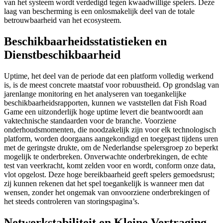
van het systeem wordt verdedigd tegen kwaadwillige spelers. Deze
laag van bescherming is een onlosmakelijk deel van de totale
betrouwbaarheid van het ecosysteem.
Beschikbaarheidsstatistieken en
Dienstbeschikbaarheid
Uptime, het deel van de periode dat een platform volledig werkend
is, is de meest concrete maatstaf voor robuustheid. Op grondslag van
jarenlange monitoring en het analyseren van toegankelijke
beschikbaarheidsrapporten, kunnen we vaststellen dat Fish Road
Game een uitzonderlijk hoge uptime levert die beantwoordt aan
vaktechnische standaarden voor de branche. Voorziene
onderhoudsmomenten, die noodzakelijk zijn voor elk technologisch
platform, worden doorgaans aangekondigd en toegepast tijdens uren
met de geringste drukte, om de Nederlandse spelersgroep zo beperkt
mogelijk te onderbreken. Onverwachte onderbrekingen, de echte
test van veerkracht, komt zelden voor en wordt, conform onze data,
vlot opgelost. Deze hoge bereikbaarheid geeft spelers gemoedsrust;
zij kunnen rekenen dat het spel toegankelijk is wanneer men dat
wensen, zonder het ongemak van onvoorziene onderbrekingen of
het steeds controleren van storingspagina’s.
Netwerkstabiliteit en Kleine Vertraging