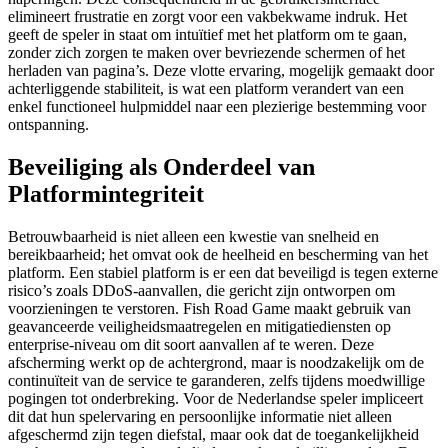
elimineert frustratie en zorgt voor een vakbekwame indruk. Het
geeft de speler in staat om intuïtief met het platform om te gaan,
zonder zich zorgen te maken over bevriezende schermen of het
herladen van pagina’s. Deze vlotte ervaring, mogelijk gemaakt door
achterliggende stabiliteit, is wat een platform verandert van een
enkel functioneel hulpmiddel naar een plezierige bestemming voor
ontspanning.
Beveiliging als Onderdeel van
Platformintegriteit
Betrouwbaarheid is niet alleen een kwestie van snelheid en
bereikbaarheid; het omvat ook de heelheid en bescherming van het
platform. Een stabiel platform is er een dat beveiligd is tegen externe
risico’s zoals DDoS-aanvallen, die gericht zijn ontworpen om
voorzieningen te verstoren. Fish Road Game maakt gebruik van
geavanceerde veiligheidsmaatregelen en mitigatiediensten op
enterprise-niveau om dit soort aanvallen af te weren. Deze
afscherming werkt op de achtergrond, maar is noodzakelijk om de
continuïteit van de service te garanderen, zelfs tijdens moedwillige
pogingen tot onderbreking. Voor de Nederlandse speler impliceert
dit dat hun spelervaring en persoonlijke informatie niet alleen
afgeschermd zijn tegen diefstal, maar ook dat de toegankelijkheid