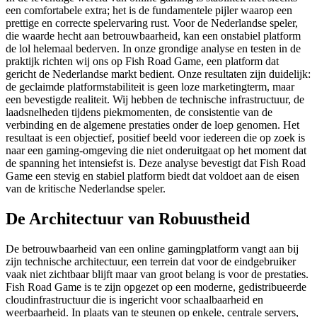
een comfortabele extra; het is de fundamentele pijler waarop een
prettige en correcte spelervaring rust. Voor de Nederlandse speler,
die waarde hecht aan betrouwbaarheid, kan een onstabiel platform
de lol helemaal bederven. In onze grondige analyse en testen in de
praktijk richten wij ons op Fish Road Game, een platform dat
gericht de Nederlandse markt bedient. Onze resultaten zijn duidelijk:
de geclaimde platformstabiliteit is geen loze marketingterm, maar
een bevestigde realiteit. Wij hebben de technische infrastructuur, de
laadsnelheden tijdens piekmomenten, de consistentie van de
verbinding en de algemene prestaties onder de loep genomen. Het
resultaat is een objectief, positief beeld voor iedereen die op zoek is
naar een gaming-omgeving die niet onderuitgaat op het moment dat
de spanning het intensiefst is. Deze analyse bevestigt dat Fish Road
Game een stevig en stabiel platform biedt dat voldoet aan de eisen
van de kritische Nederlandse speler.
De Architectuur van Robuustheid
De betrouwbaarheid van een online gamingplatform vangt aan bij
zijn technische architectuur, een terrein dat voor de eindgebruiker
vaak niet zichtbaar blijft maar van groot belang is voor de prestaties.
Fish Road Game is te zijn opgezet op een moderne, gedistribueerde
cloudinfrastructuur die is ingericht voor schaalbaarheid en
weerbaarheid. In plaats van te steunen op enkele, centrale servers,