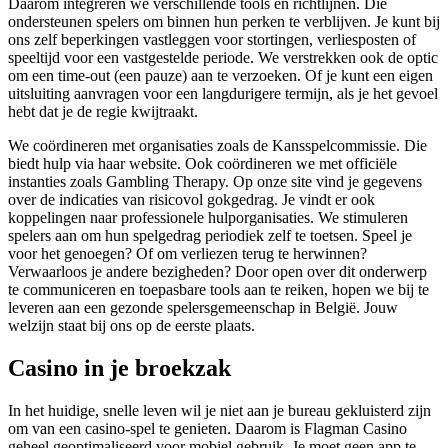
Daarom integreren we verschillende tools en richtlijnen. Die
ondersteunen spelers om binnen hun perken te verblijven. Je kunt bij
ons zelf beperkingen vastleggen voor stortingen, verliesposten of
speeltijd voor een vastgestelde periode. We verstrekken ook de optic
om een time-out (een pauze) aan te verzoeken. Of je kunt een eigen
uitsluiting aanvragen voor een langdurigere termijn, als je het gevoel
hebt dat je de regie kwijtraakt.
We coördineren met organisaties zoals de Kansspelcommissie. Die
biedt hulp via haar website. Ook coördineren we met officiële
instanties zoals Gambling Therapy. Op onze site vind je gegevens
over de indicaties van risicovol gokgedrag. Je vindt er ook
koppelingen naar professionele hulporganisaties. We stimuleren
spelers aan om hun spelgedrag periodiek zelf te toetsen. Speel je
voor het genoegen? Of om verliezen terug te herwinnen?
Verwaarloos je andere bezigheden? Door open over dit onderwerp
te communiceren en toepasbare tools aan te reiken, hopen we bij te
leveren aan een gezonde spelersgemeenschap in België. Jouw
welzijn staat bij ons op de eerste plaats.
Casino in je broekzak
In het huidige, snelle leven wil je niet aan je bureau gekluisterd zijn
om van een casino-spel te genieten. Daarom is Flagman Casino
geheel geoptimaliseerd voor mobiel gebruik. Je moet geen app te