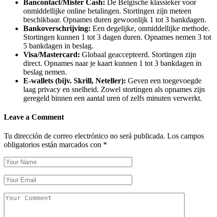
Bancontact/Mister Cash:
De Belgische klassieker voor
onmiddellijke online betalingen. Stortingen zijn meteen
beschikbaar. Opnames duren gewoonlijk 1 tot 3 bankdagen.
Bankoverschrijving:
Een degelijke, onmiddellijke methode.
Stortingen kunnen 1 tot 3 dagen duren. Opnames nemen 3 tot
5 bankdagen in beslag.
Visa/Mastercard:
Globaal geaccepteerd. Stortingen zijn
direct. Opnames naar je kaart kunnen 1 tot 3 bankdagen in
beslag nemen.
E-wallets (bijv. Skrill, Neteller):
Geven een toegevoegde
laag privacy en snelheid. Zowel stortingen als opnames zijn
geregeld binnen een aantal uren of zelfs minuten verwerkt.
Leave a Comment
Tu dirección de correo electrónico no será publicada.
Los campos
obligatorios están marcados con
*