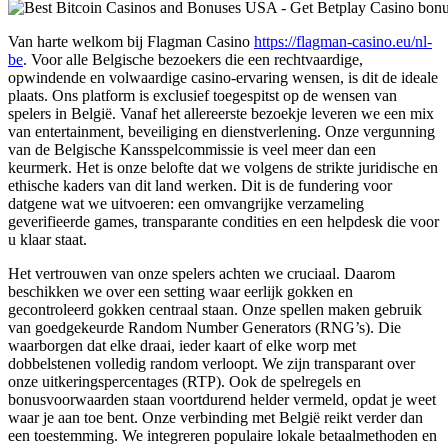
Van harte welkom bij Flagman Casino
https://flagman-casino.eu/nl-
be
. Voor alle Belgische bezoekers die een rechtvaardige,
opwindende en volwaardige casino-ervaring wensen, is dit de ideale
plaats. Ons platform is exclusief toegespitst op de wensen van
spelers in België. Vanaf het allereerste bezoekje leveren we een mix
van entertainment, beveiliging en dienstverlening. Onze vergunning
van de Belgische Kansspelcommissie is veel meer dan een
keurmerk. Het is onze belofte dat we volgens de strikte juridische en
ethische kaders van dit land werken. Dit is de fundering voor
datgene wat we uitvoeren: een omvangrijke verzameling
geverifieerde games, transparante condities en een helpdesk die voor
u klaar staat.
Het vertrouwen van onze spelers achten we cruciaal. Daarom
beschikken we over een setting waar eerlijk gokken en
gecontroleerd gokken centraal staan. Onze spellen maken gebruik
van goedgekeurde Random Number Generators (RNG’s). Die
waarborgen dat elke draai, ieder kaart of elke worp met
dobbelstenen volledig random verloopt. We zijn transparant over
onze uitkeringspercentages (RTP). Ook de spelregels en
bonusvoorwaarden staan voortdurend helder vermeld, opdat je weet
waar je aan toe bent. Onze verbinding met België reikt verder dan
een toestemming. We integreren populaire lokale betaalmethoden en