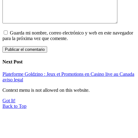
Guarda mi nombre, correo electrónico y web en este navegador
para la próxima vez que comente.
Next Post
Plateforme Goldzino : Jeux et Promotions en Casino live au Canada
aviso legal
Context menu is not allowed on this website.
Got It!
Back to Top