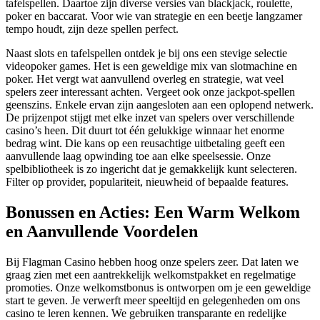
tafelspellen. Daartoe zijn diverse versies van blackjack, roulette,
poker en baccarat. Voor wie van strategie en een beetje langzamer
tempo houdt, zijn deze spellen perfect.
Naast slots en tafelspellen ontdek je bij ons een stevige selectie
videopoker games. Het is een geweldige mix van slotmachine en
poker. Het vergt wat aanvullend overleg en strategie, wat veel
spelers zeer interessant achten. Vergeet ook onze jackpot-spellen
geenszins. Enkele ervan zijn aangesloten aan een oplopend netwerk.
De prijzenpot stijgt met elke inzet van spelers over verschillende
casino’s heen. Dit duurt tot één gelukkige winnaar het enorme
bedrag wint. Die kans op een reusachtige uitbetaling geeft een
aanvullende laag opwinding toe aan elke speelsessie. Onze
spelbibliotheek is zo ingericht dat je gemakkelijk kunt selecteren.
Filter op provider, populariteit, nieuwheid of bepaalde features.
Bonussen en Acties: Een Warm Welkom
en Aanvullende Voordelen
Bij Flagman Casino hebben hoog onze spelers zeer. Dat laten we
graag zien met een aantrekkelijk welkomstpakket en regelmatige
promoties. Onze welkomstbonus is ontworpen om je een geweldige
start te geven. Je verwerft meer speeltijd en gelegenheden om ons
casino te leren kennen. We gebruiken transparante en redelijke