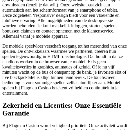
downloaden (tenzij je dat wilt). Onze website past zich aan
automatisch aan het schermformaat van je smartphone of tablet.
Deze zogeheten ‘responsive’ design biedt voor een vloeiende en
intuïtieve ervaring. Alle mogelijkheden van de desktopversie
worden behouden. Je kunt makkelijk inloggen, storten, spelen,
bonussen claimen en contact opnemen met de klantenservice.
Allemaal vanaf je mobiele apparaat.
De mobiele speelvloer verschaft toegang tot het merendeel van onze
spellen. De ontwikkelaars waarmee we partneren, creëren hun
spellen tegenwoordig in HTML5-technologie. Dat houdt in dat ze
naadloos werken in de browser van je mobiel. Er is geen
kwaliteitsverlies in graphics, animaties of geluid. Of je nu vijf
minuten wacht op de bus of ontspant op de bank, je favoriete slot of
live blackjacktafel is altijd binnen handbereik. De touchscreen-
bediening is voor sommige spellen zelfs natuurlijker aan. Mobiel
spelen bij Flagman Casino betekent vrijheid en continuïteit in je
entertainment.
Zekerheid en Licenties: Onze Essentiële
Garantie
Bij Flagman Casino wordt veiligheid prioriteit. Onze activiteit wordt