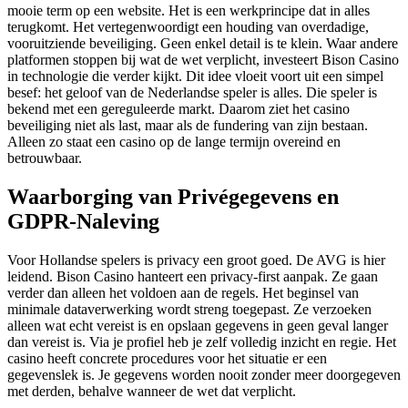
mooie term op een website. Het is een werkprincipe dat in alles
terugkomt. Het vertegenwoordigt een houding van overdadige,
vooruitziende beveiliging. Geen enkel detail is te klein. Waar andere
platformen stoppen bij wat de wet verplicht, investeert Bison Casino
in technologie die verder kijkt. Dit idee vloeit voort uit een simpel
besef: het geloof van de Nederlandse speler is alles. Die speler is
bekend met een gereguleerde markt. Daarom ziet het casino
beveiliging niet als last, maar als de fundering van zijn bestaan.
Alleen zo staat een casino op de lange termijn overeind en
betrouwbaar.
Waarborging van Privégegevens en
GDPR-Naleving
Voor Hollandse spelers is privacy een groot goed. De AVG is hier
leidend. Bison Casino hanteert een privacy-first aanpak. Ze gaan
verder dan alleen het voldoen aan de regels. Het beginsel van
minimale dataverwerking wordt streng toegepast. Ze verzoeken
alleen wat echt vereist is en opslaan gegevens in geen geval langer
dan vereist is. Via je profiel heb je zelf volledig inzicht en regie. Het
casino heeft concrete procedures voor het situatie er een
gegevenslek is. Je gegevens worden nooit zonder meer doorgegeven
met derden, behalve wanneer de wet dat verplicht.