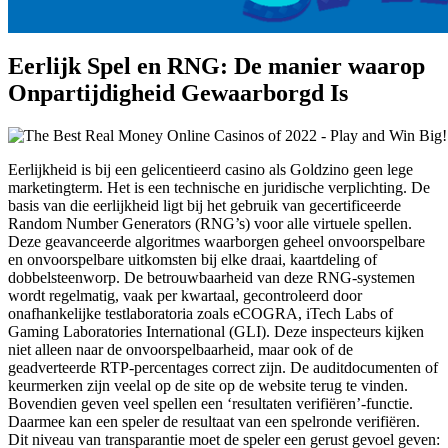
Eerlijk Spel en RNG: De manier waarop
Onpartijdigheid Gewaarborgd Is
Eerlijkheid is bij een gelicentieerd casino als Goldzino geen lege
marketingterm. Het is een technische en juridische verplichting. De
basis van die eerlijkheid ligt bij het gebruik van gecertificeerde
Random Number Generators (RNG’s) voor alle virtuele spellen.
Deze geavanceerde algoritmes waarborgen geheel onvoorspelbare
en onvoorspelbare uitkomsten bij elke draai, kaartdeling of
dobbelsteenworp. De betrouwbaarheid van deze RNG-systemen
wordt regelmatig, vaak per kwartaal, gecontroleerd door
onafhankelijke testlaboratoria zoals eCOGRA, iTech Labs of
Gaming Laboratories International (GLI). Deze inspecteurs kijken
niet alleen naar de onvoorspelbaarheid, maar ook of de
geadverteerde RTP-percentages correct zijn. De auditdocumenten of
keurmerken zijn veelal op de site op de website terug te vinden.
Bovendien geven veel spellen een ‘resultaten verifiëren’-functie.
Daarmee kan een speler de resultaat van een spelronde verifiëren.
Dit niveau van transparantie moet de speler een gerust gevoel geven: