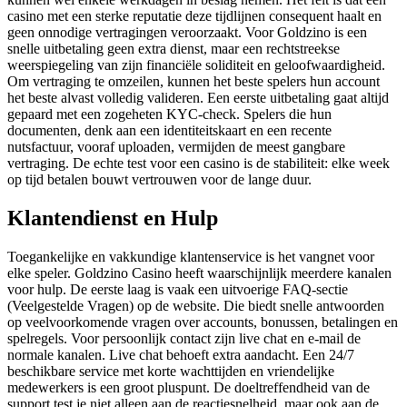
casino met een sterke reputatie deze tijdlijnen consequent haalt en
geen onnodige vertragingen veroorzaakt. Voor Goldzino is een
snelle uitbetaling geen extra dienst, maar een rechtstreekse
weerspiegeling van zijn financiële soliditeit en geloofwaardigheid.
Om vertraging te omzeilen, kunnen het beste spelers hun account
het beste alvast volledig valideren. Een eerste uitbetaling gaat altijd
gepaard met een zogeheten KYC-check. Spelers die hun
documenten, denk aan een identiteitskaart en een recente
nutsfactuur, vooraf uploaden, vermijden de meest gangbare
vertraging. De echte test voor een casino is de stabiliteit: elke week
op tijd betalen bouwt vertrouwen voor de lange duur.
Klantendienst en Hulp
Toegankelijke en vakkundige klantenservice is het vangnet voor
elke speler. Goldzino Casino heeft waarschijnlijk meerdere kanalen
voor hulp. De eerste laag is vaak een uitvoerige FAQ-sectie
(Veelgestelde Vragen) op de website. Die biedt snelle antwoorden
op veelvoorkomende vragen over accounts, bonussen, betalingen en
spelregels. Voor persoonlijk contact zijn live chat en e-mail de
normale kanalen. Live chat behoeft extra aandacht. Een 24/7
beschikbare service met korte wachttijden en vriendelijke
medewerkers is een groot pluspunt. De doeltreffendheid van de
support test je niet alleen aan de reactiesnelheid, maar ook aan de