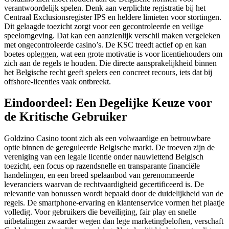
verantwoordelijk spelen. Denk aan verplichte registratie bij het
Centraal Exclusionsregister IPS en heldere limieten voor stortingen.
Dit gelaagde toezicht zorgt voor een gecontroleerde en veilige
speelomgeving. Dat kan een aanzienlijk verschil maken vergeleken
met ongecontroleerde casino’s. De KSC treedt actief op en kan
boetes opleggen, wat een grote motivatie is voor licentiehouders om
zich aan de regels te houden. Die directe aansprakelijkheid binnen
het Belgische recht geeft spelers een concreet recours, iets dat bij
offshore-licenties vaak ontbreekt.
Eindoordeel: Een Degelijke Keuze voor
de Kritische Gebruiker
Goldzino Casino toont zich als een volwaardige en betrouwbare
optie binnen de gereguleerde Belgische markt. De troeven zijn de
vereniging van een legale licentie onder nauwlettend Belgisch
toezicht, een focus op razendsnelle en transparante financiële
handelingen, en een breed spelaanbod van gerenommeerde
leveranciers waarvan de rechtvaardigheid gecertificeerd is. De
relevantie van bonussen wordt bepaald door de duidelijkheid van de
regels. De smartphone-ervaring en klantenservice vormen het plaatje
volledig. Voor gebruikers die beveiliging, fair play en snelle
uitbetalingen zwaarder wegen dan lege marketingbeloften, verschaft