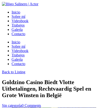
Inicio
Sobre mí
Videobook
Trabajos
Galería
Contacto
Inicio
Sobre mí
Videobook
Trabajos
Galería
Contacto
Back to Listing
Goldzino Casino Biedt Vlotte
Uitbetalingen, Rechtvaardig Spel en
Grote Winsten in België
Sin categoría
0 Comments