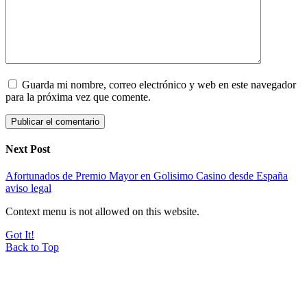
Guarda mi nombre, correo electrónico y web en este navegador
para la próxima vez que comente.
Next Post
Afortunados de Premio Mayor en Golisimo Casino desde España
aviso legal
Context menu is not allowed on this website.
Got It!
Back to Top