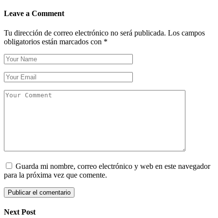
Leave a Comment
Tu dirección de correo electrónico no será publicada.
Los campos
obligatorios están marcados con
*
Guarda mi nombre, correo electrónico y web en este navegador
para la próxima vez que comente.
Next Post