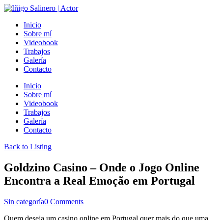
Inicio
Sobre mí
Videobook
Trabajos
Galería
Contacto
Inicio
Sobre mí
Videobook
Trabajos
Galería
Contacto
Back to Listing
Goldzino Casino – Onde o Jogo Online
Encontra a Real Emoção em Portugal
Sin categoría
0 Comments
Quem deseja um casino online em Portugal quer mais do que uma