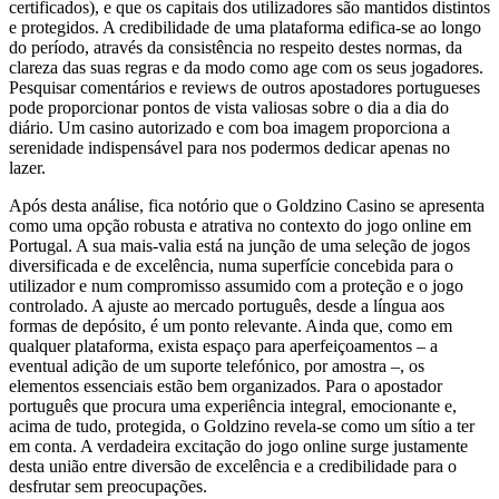
certificados), e que os capitais dos utilizadores são mantidos distintos
e protegidos. A credibilidade de uma plataforma edifica-se ao longo
do período, através da consistência no respeito destes normas, da
clareza das suas regras e da modo como age com os seus jogadores.
Pesquisar comentários e reviews de outros apostadores portugueses
pode proporcionar pontos de vista valiosas sobre o dia a dia do
diário. Um casino autorizado e com boa imagem proporciona a
serenidade indispensável para nos podermos dedicar apenas no
lazer.
Após desta análise, fica notório que o Goldzino Casino se apresenta
como uma opção robusta e atrativa no contexto do jogo online em
Portugal. A sua mais-valia está na junção de uma seleção de jogos
diversificada e de excelência, numa superfície concebida para o
utilizador e num compromisso assumido com a proteção e o jogo
controlado. A ajuste ao mercado português, desde a língua aos
formas de depósito, é um ponto relevante. Ainda que, como em
qualquer plataforma, exista espaço para aperfeiçoamentos – a
eventual adição de um suporte telefónico, por amostra –, os
elementos essenciais estão bem organizados. Para o apostador
português que procura uma experiência integral, emocionante e,
acima de tudo, protegida, o Goldzino revela-se como um sítio a ter
em conta. A verdadeira excitação do jogo online surge justamente
desta união entre diversão de excelência e a credibilidade para o
desfrutar sem preocupações.