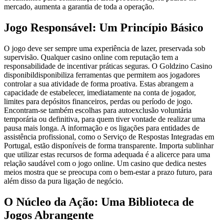
mercado, aumenta a garantia de toda a operação.
Jogo Responsável: Um Princípio Básico
O jogo deve ser sempre uma experiência de lazer, preservada sob
supervisão. Qualquer casino online com reputação tem a
responsabilidade de incentivar práticas seguras. O Goldzino Casino
disponibildisponibiliza ferramentas que permitem aos jogadores
controlar a sua atividade de forma proativa. Estas abrangem a
capacidade de estabelecer, imediatamente na conta de jogador,
limites para depósitos financeiros, perdas ou período de jogo.
Encontram-se também escolhas para autoexclusão voluntária
temporária ou definitiva, para quem tiver vontade de realizar uma
pausa mais longa. A informação e os ligações para entidades de
assistência profissional, como o Serviço de Respostas Integradas em
Portugal, estão disponíveis de forma transparente. Importa sublinhar
que utilizar estas recursos de forma adequada é a alicerce para uma
relação saudável com o jogo online. Um casino que dedica nestes
meios mostra que se preocupa com o bem-estar a prazo futuro, para
além disso da pura ligação de negócio.
O Núcleo da Ação: Uma Biblioteca de
Jogos Abrangente