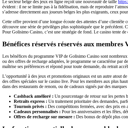
Le secteur belge des jeux en ligne reçoit une nouveauté de taille
https
évident : il ne se limite pas à la fidélisation, mais de reproduire l’at
s’adresse directement aux joueurs belges les plus exigeants, ceux pour q
Cette offre provient d’une longue écoute des attentes d’une clientèle
découvre une série de privilèges plus sophistiquée que le précédent. Co
Pour Golisimo Casino, c’est une stratégie de fond. Le casino tente de
Bénéfices réservés réservés aux membres 
Les bénéfices du programme VIP de Golisimo Casino sont nombreux et p
ou des offres de recharge adaptées, le programme se caractérise par de
maîtrise ses préférences et répond pour toute demande, du retrait accé
L’opportunité à des jeux et promotions originaux est un autre atout de
des offres spéciales sur le casino live. Pour les membres aux plus hau
dans des restaurants de renom, ou de cadeaux signés par des marques
Cashback amélioré :
Un pourcentage de retour sur les pertes b
Retraits express :
Un traitement prioritaire des demandes, parfo
Tournois privés :
Des compétitions fermées, avec des prix en ar
Cadeaux personnalisés :
Pour les anniversaires et les fêtes, 
Offres de recharge sur mesure :
Des bonus de dépôt plus consé