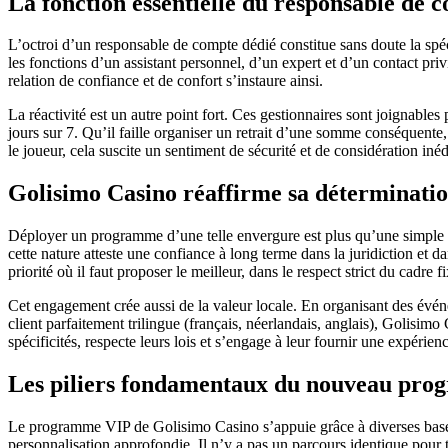
La fonction essentielle du responsable de 
L’octroi d’un responsable de compte dédié constitue sans doute la spéc
les fonctions d’un assistant personnel, d’un expert et d’un contact priv
relation de confiance et de confort s’instaure ainsi.
La réactivité est un autre point fort. Ces gestionnaires sont joignable
jours sur 7. Qu’il faille organiser un retrait d’une somme conséquente, 
le joueur, cela suscite un sentiment de sécurité et de considération inéd
Golisimo Casino réaffirme sa déterminatio
Déployer un programme d’une telle envergure est plus qu’une simple 
cette nature atteste une confiance à long terme dans la juridiction e
priorité où il faut proposer le meilleur, dans le respect strict du cadr
Cet engagement crée aussi de la valeur locale. En organisant des évén
client parfaitement trilingue (français, néerlandais, anglais), Golisim
spécificités, respecte leurs lois et s’engage à leur fournir une expér
Les piliers fondamentaux du nouveau pr
Le programme VIP de Golisimo Casino s’appuie grâce à diverses bases
personnalisation approfondie. Il n’y a pas un parcours identique pour