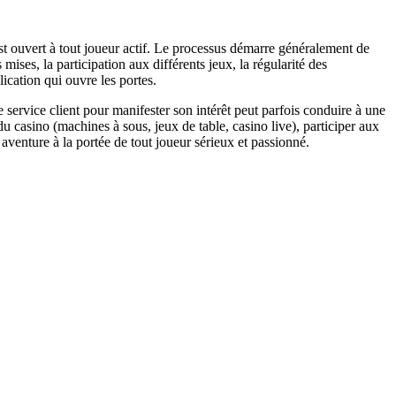
est ouvert à tout joueur actif. Le processus démarre généralement de
mises, la participation aux différents jeux, la régularité des
ication qui ouvre les portes.
service client pour manifester son intérêt peut parfois conduire à une
 du casino (machines à sous, jeux de table, casino live), participer aux
aventure à la portée de tout joueur sérieux et passionné.