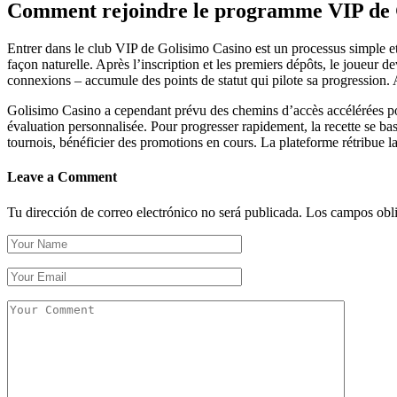
Comment rejoindre le programme VIP de 
Entrer dans le club VIP de Golisimo Casino est un processus simple et 
façon naturelle. Après l’inscription et les premiers dépôts, le joueur d
connexions – accumule des points de statut qui pilote sa progression. 
Golisimo Casino a cependant prévu des chemins d’accès accélérées pour 
évaluation personnalisée. Pour progresser rapidement, la recette se base
tournois, bénéficier des promotions en cours. La plateforme rétribue la
Leave a Comment
Tu dirección de correo electrónico no será publicada.
Los campos obli