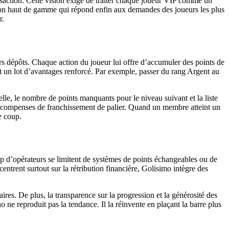
ansaction. Cette vision exige de traiter chaque joueur VIP comme un
 option haut de gamme qui répond enfin aux demandes des joueurs les plus
r.
 dépôts. Chaque action du joueur lui offre d’accumuler des points de
ant un lot d’avantages renforcé. Par exemple, passer du rang Argent au
lle, le nombre de points manquants pour le niveau suivant et la liste
s récompenses de franchissement de palier. Quand un membre atteint un
e coup.
 d’opérateurs se limitent de systèmes de points échangeables ou de
ntrent surtout sur la rétribution financière, Golisimo intègre des
res. De plus, la transparence sur la progression et la générosité des
ne reproduit pas la tendance. Il la réinvente en plaçant la barre plus