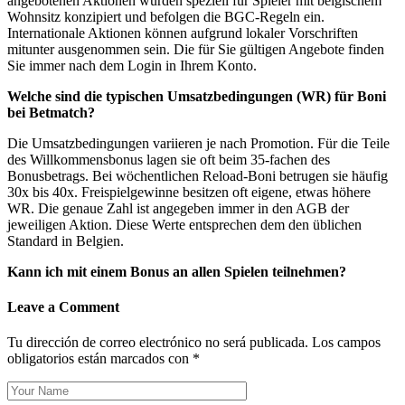
angebotenen Aktionen wurden speziell für Spieler mit belgischem
Wohnsitz konzipiert und befolgen die BGC-Regeln ein.
Internationale Aktionen können aufgrund lokaler Vorschriften
mitunter ausgenommen sein. Die für Sie gültigen Angebote finden
Sie immer nach dem Login in Ihrem Konto.
Welche sind die typischen Umsatzbedingungen (WR) für Boni
bei Betmatch?
Die Umsatzbedingungen variieren je nach Promotion. Für die Teile
des Willkommensbonus lagen sie oft beim 35-fachen des
Bonusbetrags. Bei wöchentlichen Reload-Boni betrugen sie häufig
30x bis 40x. Freispielgewinne besitzen oft eigene, etwas höhere
WR. Die genaue Zahl ist angegeben immer in den AGB der
jeweiligen Aktion. Diese Werte entsprechen dem den üblichen
Standard in Belgien.
Kann ich mit einem Bonus an allen Spielen teilnehmen?
Leave a Comment
Tu dirección de correo electrónico no será publicada.
Los campos
obligatorios están marcados con
*