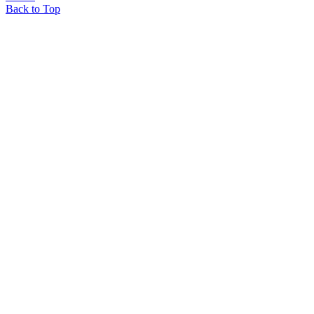
Back to Top