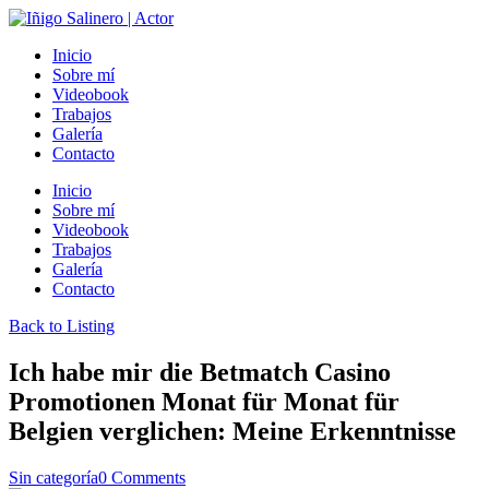
Inicio
Sobre mí
Videobook
Trabajos
Galería
Contacto
Inicio
Sobre mí
Videobook
Trabajos
Galería
Contacto
Back to Listing
Ich habe mir die Betmatch Casino
Promotionen Monat für Monat für
Belgien verglichen: Meine Erkenntnisse
Sin categoría
0 Comments