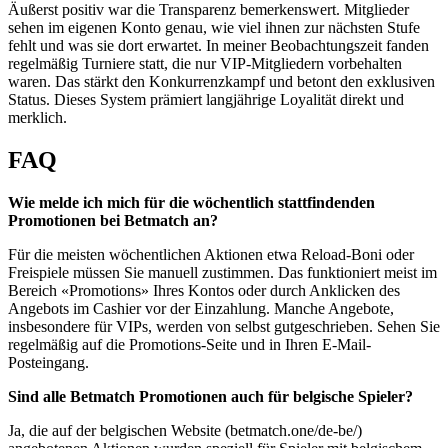
Äußerst positiv war die Transparenz bemerkenswert. Mitglieder
sehen im eigenen Konto genau, wie viel ihnen zur nächsten Stufe
fehlt und was sie dort erwartet. In meiner Beobachtungszeit fanden
regelmäßig Turniere statt, die nur VIP-Mitgliedern vorbehalten
waren. Das stärkt den Konkurrenzkampf und betont den exklusiven
Status. Dieses System prämiert langjährige Loyalität direkt und
merklich.
FAQ
Wie melde ich mich für die wöchentlich stattfindenden
Promotionen bei Betmatch an?
Für die meisten wöchentlichen Aktionen etwa Reload-Boni oder
Freispiele müssen Sie manuell zustimmen. Das funktioniert meist im
Bereich «Promotions» Ihres Kontos oder durch Anklicken des
Angebots im Cashier vor der Einzahlung. Manche Angebote,
insbesondere für VIPs, werden von selbst gutgeschrieben. Sehen Sie
regelmäßig auf die Promotions-Seite und in Ihren E-Mail-
Posteingang.
Sind alle Betmatch Promotionen auch für belgische Spieler?
Ja, die auf der belgischen Website (betmatch.one/de-be/)