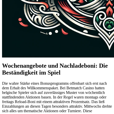
Wochenangebote und Nachladeboni: Die
Beständigkeit im Spiel
Die wahre Stärke eines Bonusprogramms offenbart sich erst nach
dem Erhalt des Willkommenspaket. Bei Betmatch Casino hatten
belgische Spieler sich auf zuverlässiges Muster von wöchentlich
stattfindenden Aktionen bauen. In der Regel waren montags oder
freitags Reload-Boni mit einem attraktiven Prozentsatz. Das ließ
Einzahlungen an diesen Tagen besonders attraktiv. Mittwochs drehte
sich alles um thematische Aktionen oder Turniere. Diese