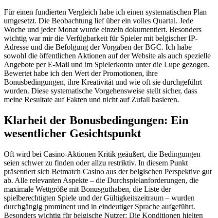
Für einen fundierten Vergleich habe ich einen systematischen Plan
umgesetzt. Die Beobachtung lief über ein volles Quartal. Jede
Woche und jeder Monat wurde einzeln dokumentiert. Besonders
wichtig war mir die Verfügbarkeit für Spieler mit belgischer IP-
Adresse und die Befolgung der Vorgaben der BGC. Ich habe
sowohl die öffentlichen Aktionen auf der Website als auch spezielle
Angebote per E-Mail und im Spielerkonto unter die Lupe gezogen.
Bewertet habe ich den Wert der Promotionen, ihre
Bonusbedingungen, ihre Kreativität und wie oft sie durchgeführt
wurden. Diese systematische Vorgehensweise stellt sicher, dass
meine Resultate auf Fakten und nicht auf Zufall basieren.
Klarheit der Bonusbedingungen: Ein
wesentlicher Gesichtspunkt
Oft wird bei Casino-Aktionen Kritik geäußert, die Bedingungen
seien schwer zu finden oder allzu restriktiv. In diesem Punkt
präsentiert sich Betmatch Casino aus der belgischen Perspektive gut
ab. Alle relevanten Aspekte – die Durchspielanforderungen, die
maximale Wettgröße mit Bonusguthaben, die Liste der
spielberechtigten Spiele und der Gültigkeitszeitraum – wurden
durchgängig prominent und in eindeutiger Sprache aufgeführt.
Besonders wichtig für belgische Nutzer: Die Konditionen hielten