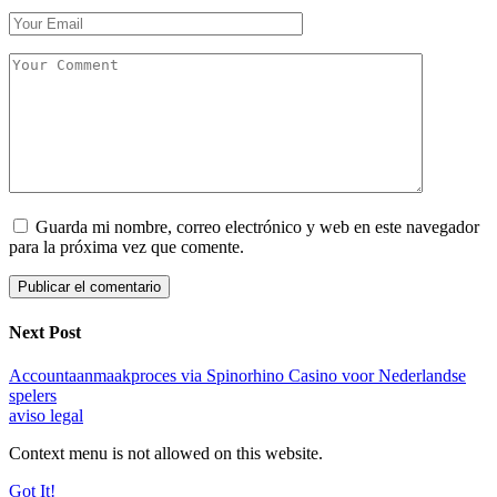
Guarda mi nombre, correo electrónico y web en este navegador
para la próxima vez que comente.
Next Post
Accountaanmaakproces via Spinorhino Casino voor Nederlandse
spelers
aviso legal
Context menu is not allowed on this website.
Got It!