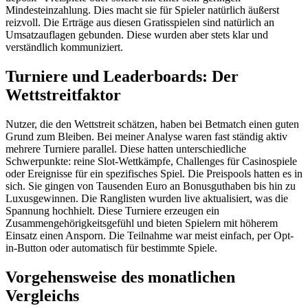
Mindesteinzahlung. Dies macht sie für Spieler natürlich äußerst
reizvoll. Die Erträge aus diesen Gratisspielen sind natürlich an
Umsatzauflagen gebunden. Diese wurden aber stets klar und
verständlich kommuniziert.
Turniere und Leaderboards: Der
Wettstreitfaktor
Nutzer, die den Wettstreit schätzen, haben bei Betmatch einen guten
Grund zum Bleiben. Bei meiner Analyse waren fast ständig aktiv
mehrere Turniere parallel. Diese hatten unterschiedliche
Schwerpunkte: reine Slot-Wettkämpfe, Challenges für Casinospiele
oder Ereignisse für ein spezifisches Spiel. Die Preispools hatten es in
sich. Sie gingen von Tausenden Euro an Bonusguthaben bis hin zu
Luxusgewinnen. Die Ranglisten wurden live aktualisiert, was die
Spannung hochhielt. Diese Turniere erzeugen ein
Zusammengehörigkeitsgefühl und bieten Spielern mit höherem
Einsatz einen Ansporn. Die Teilnahme war meist einfach, per Opt-
in-Button oder automatisch für bestimmte Spiele.
Vorgehensweise des monatlichen
Vergleichs