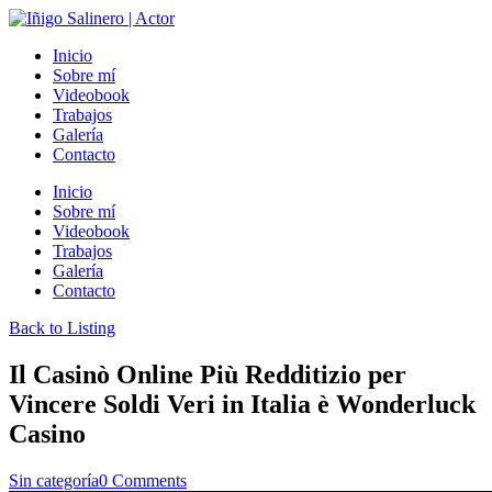
Inicio
Sobre mí
Videobook
Trabajos
Galería
Contacto
Inicio
Sobre mí
Videobook
Trabajos
Galería
Contacto
Back to Listing
Il Casinò Online Più Redditizio per
Vincere Soldi Veri in Italia è Wonderluck
Casino
Sin categoría
0 Comments