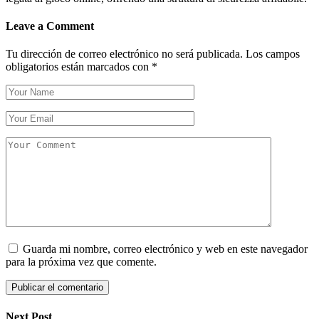
Leave a Comment
Tu dirección de correo electrónico no será publicada.
Los campos
obligatorios están marcados con
*
Guarda mi nombre, correo electrónico y web en este navegador
para la próxima vez que comente.
Next Post