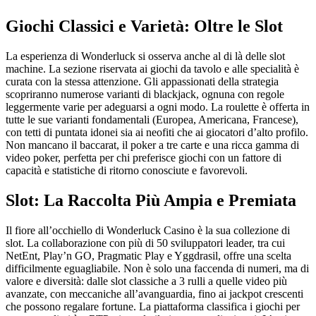
Giochi Classici e Varietà: Oltre le Slot
La esperienza di Wonderluck si osserva anche al di là delle slot
machine. La sezione riservata ai giochi da tavolo e alle specialità è
curata con la stessa attenzione. Gli appassionati della strategia
scopriranno numerose varianti di blackjack, ognuna con regole
leggermente varie per adeguarsi a ogni modo. La roulette è offerta in
tutte le sue varianti fondamentali (Europea, Americana, Francese),
con tetti di puntata idonei sia ai neofiti che ai giocatori d’alto profilo.
Non mancano il baccarat, il poker a tre carte e una ricca gamma di
video poker, perfetta per chi preferisce giochi con un fattore di
capacità e statistiche di ritorno conosciute e favorevoli.
Slot: La Raccolta Più Ampia e Premiata
Il fiore all’occhiello di Wonderluck Casino è la sua collezione di
slot. La collaborazione con più di 50 sviluppatori leader, tra cui
NetEnt, Play’n GO, Pragmatic Play e Yggdrasil, offre una scelta
difficilmente eguagliabile. Non è solo una faccenda di numeri, ma di
valore e diversità: dalle slot classiche a 3 rulli a quelle video più
avanzate, con meccaniche all’avanguardia, fino ai jackpot crescenti
che possono regalare fortune. La piattaforma classifica i giochi per