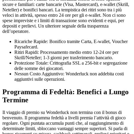
sicure e familiari: carte bancarie (Visa, Mastercard), e-wallet (Skrill,
Neteller) e bonifici bancari. La tempistica dei ritiri sono tra i più
veloci in attività, spesso entro 24 ore per gli e-wallet. Non ci sono
spese impreviste e i limiti di transazione sono evidenti e equi, per
depositi e prelievi. Un ulteriore segnale della trasparenza
dell’operatore.
Ricariche Rapide: Bonifico tramite Carta, E-wallet, Voucher
Paysafecard.
Ritiri Rapidi: Processamento medio entro 12-24 ore per
Skrill/Neteller; 1-3 giorni per trasferimento bancario.
Protezione Totale: Crittografia SSL a 256-bit e segregazione
delle somme dei giocatori.
Nessun Costo Aggiuntivo: Wonderluck non addebita costi
aggiuntivi sulle operazioni.
Programma di Fedeltà: Benefici a Lungo
Termine
Il viaggio di premio su Wonderluck non termina con il bonus di
benvenuto. Il programma fedeltà a livelli premia l’attività di gioco
regolare. Ogni puntata accumula punti che, al raggiungimento di
determinate limiti, sbloccano vantaggi sempre superiori. Si parla di
bonus ricorrenti su misura, cashback settimanali, prelievi prioritari e