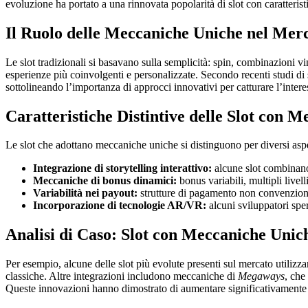
evoluzione ha portato a una rinnovata popolarità di slot con caratteris
Il Ruolo delle Meccaniche Uniche nel Merc
Le slot tradizionali si basavano sulla semplicità: spin, combinazioni 
esperienze più coinvolgenti e personalizzate. Secondo recenti studi di 
sottolineando l’importanza di approcci innovativi per catturare l’inte
Caratteristiche Distintive delle Slot con 
Le slot che adottano meccaniche uniche si distinguono per diversi aspe
Integrazione di storytelling interattivo:
alcune slot combinano
Meccaniche di bonus dinamici:
bonus variabili, multipli livel
Variabilità nei payout:
strutture di pagamento non convenziona
Incorporazione di tecnologie AR/VR:
alcuni sviluppatori spe
Analisi di Caso: Slot con Meccaniche Unic
Per esempio, alcune delle slot più evolute presenti sul mercato utiliz
classiche. Altre integrazioni includono meccaniche di
Megaways
, che
Queste innovazioni hanno dimostrato di aumentare significativamente s