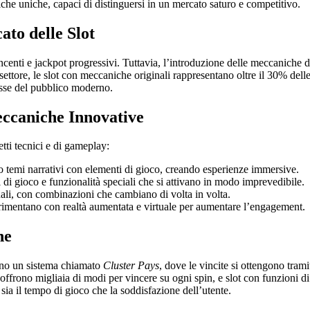
tiche uniche, capaci di distinguersi in un mercato saturo e competitivo.
ato delle Slot
vincenti e jackpot progressivi. Tuttavia, l’introduzione delle meccaniche
settore, le slot con meccaniche originali rappresentano oltre il 30% dell
resse del pubblico moderno.
Meccaniche Innovative
tti tecnici e di gameplay:
 temi narrativi con elementi di gioco, creando esperienze immersive.
li di gioco e funzionalità speciali che si attivano in modo imprevedibile.
li, con combinazioni che cambiano di volta in volta.
rimentano con realtà aumentata e virtuale per aumentare l’engagement.
he
zano un sistema chiamato
Cluster Pays
, dove le vincite si ottengono tram
 offrono migliaia di modi per vincere su ogni spin, e slot con funzioni di
ia il tempo di gioco che la soddisfazione dell’utente.