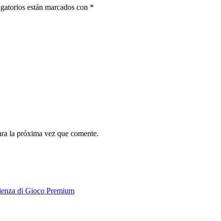
gatorios están marcados con
*
ara la próxima vez que comente.
perienza di Gioco Premium