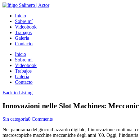
Inicio
Sobre mí
Videobook
Trabajos
Galería
Contacto
Inicio
Sobre mí
Videobook
Trabajos
Galería
Contacto
Back to Listing
Innovazioni nelle Slot Machines: Meccanic
Sin categoría
0 Comments
Nel panorama del gioco d’azzardo digitale, l’innovazione continua a rid
macroscopiche macchine meccaniche degli anni ’60. Oggi, l’industria 