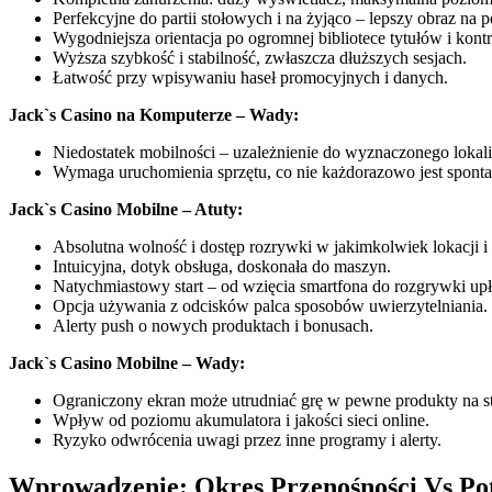
Perfekcyjne do partii stołowych i na żyjąco – lepszy obraz na 
Wygodniejsza orientacja po ogromnej bibliotece tytułów i kont
Wyższa szybkość i stabilność, zwłaszcza dłuższych sesjach.
Łatwość przy wpisywaniu haseł promocyjnych i danych.
Jack`s Casino na Komputerze – Wady:
Niedostatek mobilności – uzależnienie do wyznaczonego lokali
Wymaga uruchomienia sprzętu, co nie każdorazowo jest sponta
Jack`s Casino Mobilne – Atuty:
Absolutna wolność i dostęp rozrywki w jakimkolwiek lokacji 
Intuicyjna, dotyk obsługa, doskonała do maszyn.
Natychmiastowy start – od wzięcia smartfona do rozgrywki up
Opcja używania z odcisków palca sposobów uwierzytelniania.
Alerty push o nowych produktach i bonusach.
Jack`s Casino Mobilne – Wady:
Ograniczony ekran może utrudniać grę w pewne produkty na st
Wpływ od poziomu akumulatora i jakości sieci online.
Ryzyko odwrócenia uwagi przez inne programy i alerty.
Wprowadzenie: Okres Przenośności Vs Po