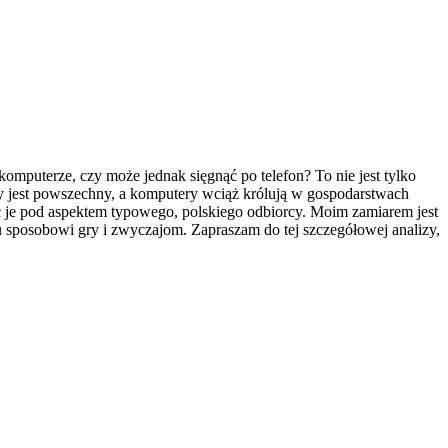
omputerze, czy może jednak sięgnąć po telefon? To nie jest tylko
lny jest powszechny, a komputery wciąż królują w gospodarstwach
c je pod aspektem typowego, polskiego odbiorcy. Moim zamiarem jest
 sposobowi gry i zwyczajom. Zapraszam do tej szczegółowej analizy,