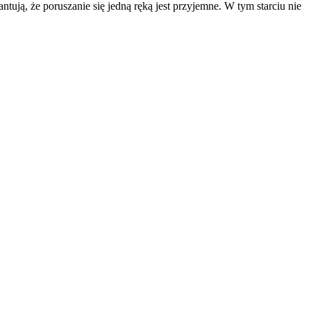
tują, że poruszanie się jedną ręką jest przyjemne. W tym starciu nie