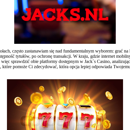
tołach, często zastanawiam się nad fundamentalnym wyborem: grać na k
stępność tytułów, po ochronę transakcji. W kraju, gdzie internet mobi
 więc sprawdzić obie platformy dostępnym w Jack`s Casino, analizują
e, które pomoże Ci zdecydować, która opcja lepiej odpowiada Twojemu