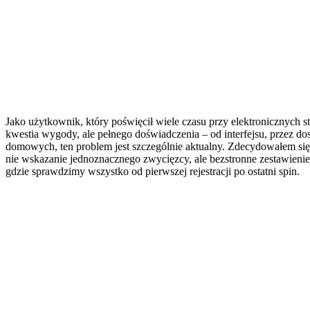
Jako użytkownik, który poświęcił wiele czasu przy elektronicznych s
kwestia wygody, ale pełnego doświadczenia – od interfejsu, przez do
domowych, ten problem jest szczególnie aktualny. Zdecydowałem się
nie wskazanie jednoznacznego zwycięzcy, ale bezstronne zestawieni
gdzie sprawdzimy wszystko od pierwszej rejestracji po ostatni spin.