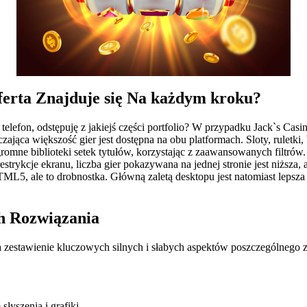
ferta Znajduje się Na każdym kroku?
elefon, odstępuję z jakiejś części portfolio? W przypadku Jack`s Casi
zająca większość gier jest dostępna na obu platformach. Sloty, ruletki, 
 ogromne biblioteki setek tytułów, korzystając z zaawansowanych filtró
strykcje ekranu, liczba gier pokazywana na jednej stronie jest niższa,
HTML5, ale to drobnostka. Główną zaletą desktopu jest natomiast lepsza 
ch Rozwiązania
na zestawienie kluczowych silnych i słabych aspektów poszczególnego
yszenia i grafiki.