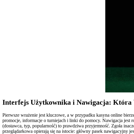
Interfejs Użytkownika i Nawigacja: Która 
Pierwsze wrażenie jest kluczowe, a w przypadku kasyna online bierz
promocje, informacje o turniejach i linki do pomocy. Nawigacja jest r
(dostawca, typ, popularność) to prawdziwa przyjemność. Zgoła inacze
przeglądarkowa opierają się na istocie: główny pasek nawigacyjny j