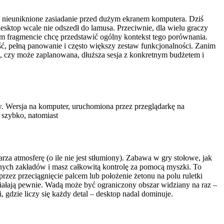
ię nieuniknione zasiadanie przed dużym ekranem komputera. Dziś
sktop wcale nie odszedł do lamusa. Przeciwnie, dla wielu graczy
tym fragmencie chcę przedstawić ogólny kontekst tego porównania.
ć, pełną panowanie i często większy zestaw funkcjonalności. Zanim
su, czy może zaplanowana, dłuższa sesja z konkretnym budżetem i
ów. Wersja na komputer, uruchomiona przez przeglądarkę na
 szybko, natomiast
za atmosferę (o ile nie jest stłumiony). Zabawa w gry stołowe, jak
ępnych zakładów i masz całkowitą kontrolę za pomocą myszki. To
zez przeciągnięcie palcem lub położenie żetonu na polu ruletki
ziałają pewnie. Wadą może być ograniczony obszar widziany na raz –
i, gdzie liczy się każdy detal – desktop nadal dominuje.