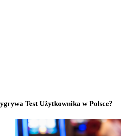
Wygrywa Test Użytkownika w Polsce?