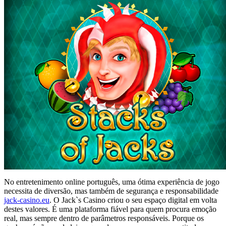
No entretenimento online português, uma ótima experiência de jogo
necessita de diversão, mas também de segurança e responsabilidade
jack-casino.eu
. O Jack`s Casino criou o seu espaço digital em volta
destes valores. É uma plataforma fiável para quem procura emoção
real, mas sempre dentro de parâmetros responsáveis. Porque os