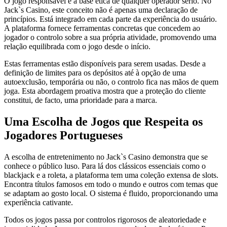
O jogo responsável é a base ética de qualquer operador sério. No
Jack`s Casino, este conceito não é apenas uma declaração de
princípios. Está integrado em cada parte da experiência do usuário.
A plataforma fornece ferramentas concretas que concedem ao
jogador o controlo sobre a sua própria atividade, promovendo uma
relação equilibrada com o jogo desde o início.
Estas ferramentas estão disponíveis para serem usadas. Desde a
definição de limites para os depósitos até à opção de uma
autoexclusão, temporária ou não, o controlo fica nas mãos de quem
joga. Esta abordagem proativa mostra que a proteção do cliente
constitui, de facto, uma prioridade para a marca.
Uma Escolha de Jogos que Respeita os
Jogadores Portugueses
A escolha de entretenimento no Jack`s Casino demonstra que se
conhece o público luso. Para lá dos clássicos essenciais como o
blackjack e a roleta, a plataforma tem uma coleção extensa de slots.
Encontra títulos famosos em todo o mundo e outros com temas que
se adaptam ao gosto local. O sistema é fluido, proporcionando uma
experiência cativante.
Todos os jogos passa por controlos rigorosos de aleatoriedade e