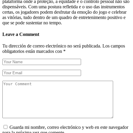
plataforma onde a proteção, a equidade e o controlo pessoal não são
dispensáveis. Com uma postura refletida e o uso das instrumentos
certas, os jogadores podem desfrutar da emoção do jogo e celebrar
as vitórias, tudo dentro de um quadro de entretenimento positivo e
que se pode sustentar no tempo.
Leave a Comment
Tu dirección de correo electrónico no será publicada.
Los campos
obligatorios están marcados con
*
Guarda mi nombre, correo electrónico y web en este navegador
para la próxima vez que comente.