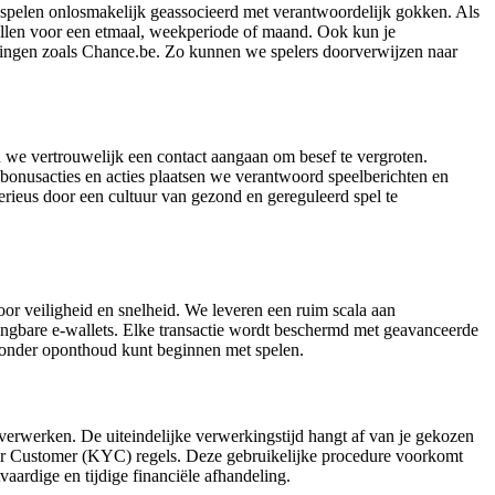
spelen onlosmakelijk geassocieerd met verantwoordelijk gokken. Als
tellen voor een etmaal, weekperiode of maand. Ook kun je
ellingen zoals Chance.be. Zo kunnen we spelers doorverwijzen naar
n we vertrouwelijk een contact aangaan om besef te vergroten.
 bonusacties en acties plaatsen we verantwoord speelberichten en
serieus door een cultuur van gezond en gereguleerd spel te
oor veiligheid en snelheid. We leveren een ruim scala aan
ngbare e-wallets. Elke transactie wordt beschermd met geavanceerde
 zonder oponthoud kunt beginnen met spelen.
e verwerken. De uiteindelijke verwerkingstijd hangt af van je gekozen
Your Customer (KYC) regels. Deze gebruikelijke procedure voorkomt
vaardige en tijdige financiële afhandeling.