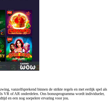
ing, vanzelfsprekend binnen de strikte regels en met eerlijk spel als
zoals VR of AR onderdelen. Ons bonusprogramma wordt individueler,
dtijd en een nog soepelere ervaring voor jou.