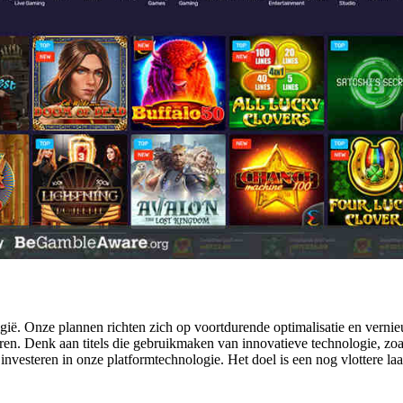
ië. Onze plannen richten zich op voortdurende optimalisatie en vernieuw
eren. Denk aan titels die gebruikmaken van innovatieve technologie, 
nvesteren in onze platformtechnologie. Het doel is een nog vlottere laa