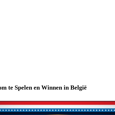
om te Spelen en Winnen in België