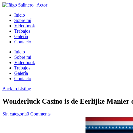
Inicio
Sobre mí
Videobook
Trabajos
Galería
Contacto
Inicio
Sobre mí
Videobook
Trabajos
Galería
Contacto
Back to Listing
Wonderluck Casino is de Eerlijke Manier 
Sin categoría
0 Comments