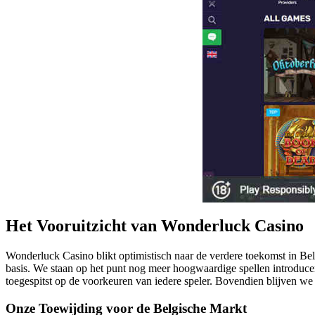
Het Vooruitzicht van Wonderluck Casino
Wonderluck Casino blikt optimistisch naar de verdere toekomst in Belg
basis. We staan op het punt nog meer hoogwaardige spellen introduc
toegespitst op de voorkeuren van iedere speler. Bovendien blijven we i
Onze Toewijding voor de Belgische Markt