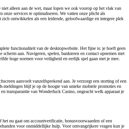
 niet alleen aan de wet, maar lopen we ook voorop op het vlak van
m onze services te optimaliseren. We vatten onze plicht als
t zich ontwikkelen als een leidende, geloofwaardige en integere plek
te functionaliteit van de desktopwebsite. Het fijne is: je hoeft geen
n je scherm aan. Navigeren, spelen, bankieren en contact opnemen met
Dezelfde hoge normen voor veiligheid en eerlijk spel gaan met je mee.
hscreen aanvoelt vanzelfsprekend aan. Je verzorgt een storting of een
push-meldingen blijf je op de hoogte van unieke mobiele promoties en
g en transparantie van Wonderluck Casino, ongeacht welk apparaat je
Of het nu gaat om accountverificatie, bonusvoorwaarden of een
orhanden voor onmiddellijke hulp. Voor omvangrijkere vragen kun je